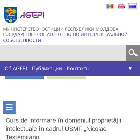
Skip to
main
content
МИНИСТЕРСТВО ЮСТИЦИИ РЕСПУБЛИКИ МОЛДОВА
ГОСУДАРСТВЕННОЕ АГЕНТСТВО ПО ИНТЕЛЛЕКТУАЛЬНОЙ
СОБСТВЕННОСТИ
Форма поиска
Об AGEPI
Публикации
Контакты
Curs de informare în domeniul proprietății
intelectuale în cadrul USMF „Nicolae
Testemițanu”