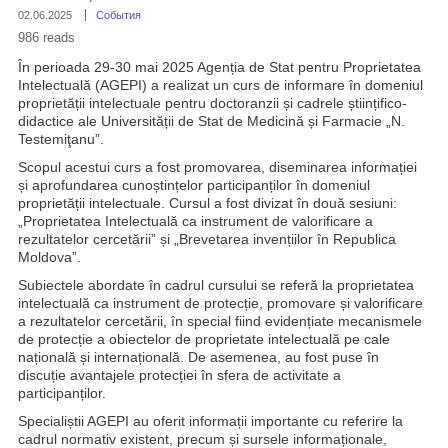
02.06.2025
События
986 reads
În perioada 29-30 mai 2025 Agenția de Stat pentru Proprietatea
Intelectuală (AGEPI) a realizat un curs de informare în domeniul
proprietății intelectuale pentru doctoranzii și cadrele științifico-
didactice ale Universității de Stat de Medicină și Farmacie „N.
Testemiţanu”.
Scopul acestui curs a fost promovarea, diseminarea informației
și aprofundarea cunoștințelor participanților în domeniul
proprietății intelectuale. Cursul a fost divizat în două sesiuni:
„Proprietatea Intelectuală ca instrument de valorificare a
rezultatelor cercetării” și „Brevetarea invențiilor în Republica
Moldova”.
Subiectele abordate în cadrul cursului se referă la proprietatea
intelectuală ca instrument de protecție, promovare și valorificare
a rezultatelor cercetării, în special fiind evidențiate mecanismele
de protecție a obiectelor de proprietate intelectuală pe cale
națională și internațională. De asemenea, au fost puse în
discuție avantajele protecției în sfera de activitate a
participanților.
Specialiștii AGEPI au oferit informații importante cu referire la
cadrul normativ existent, precum și sursele informaționale,