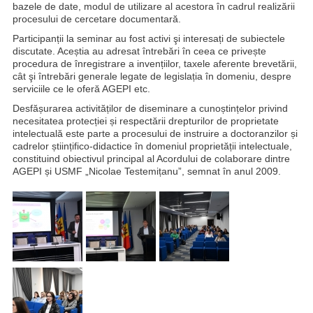
bazele de date, modul de utilizare al acestora în cadrul realizării
procesului de cercetare documentară.
Participanții la seminar au fost activi şi interesați de subiectele
discutate. Aceștia au adresat întrebări în ceea ce privește
procedura de înregistrare a invențiilor, taxele aferente brevetării,
cât şi întrebări generale legate de legislația în domeniu, despre
serviciile ce le oferă AGEPI etc.
Desfășurarea activităților de diseminare a cunoștințelor privind
necesitatea protecției și respectării drepturilor de proprietate
intelectuală este parte a procesului de instruire a doctoranzilor și
cadrelor științifico-didactice în domeniul proprietății intelectuale,
constituind obiectivul principal al Acordului de colaborare dintre
AGEPI și USMF „Nicolae Testemițanu”, semnat în anul 2009.