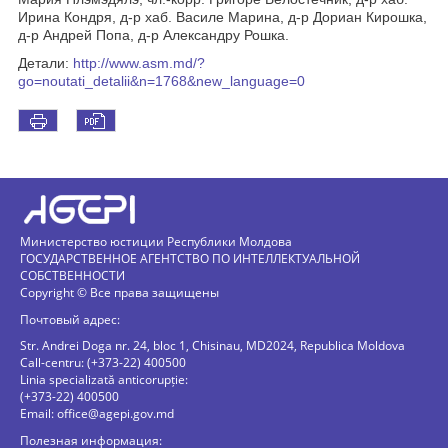
Ирина Кондря, д-р хаб. Василе Марина, д-р Дориан Кирошка,
д-р Андрей Попа, д-р Александру Рошка.
Детали:
http://www.asm.md/?
go=noutati_detalii&n=1768&new_language=0
Министерство юстиции Республики Молдова
ГОСУДАРСТВЕННОЕ АГЕНТСТВО ПО ИНТЕЛЛЕКТУАЛЬНОЙ
СОБСТВЕННОСТИ
Copyright © Все права защищены
Почтовый адрес:
Str. Andrei Doga nr. 24, bloc 1, Chisinau, MD2024, Republica Moldova
Call-centru: (+373-22) 400500
Linia specializată anticorupție:
(+373-22) 400500
Email:
office@agepi.gov.md
Полезная информация: