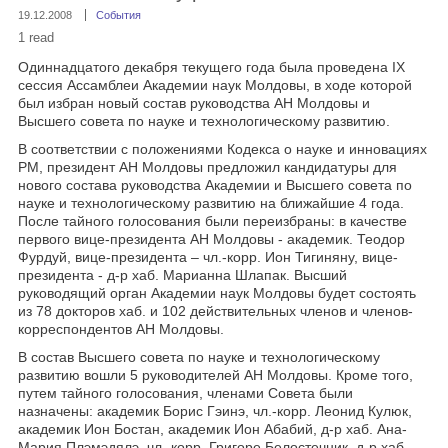
19.12.2008
События
1 read
Одиннадцатого декабря текущего года была проведена IX
сессия Ассамблеи Академии наук Молдовы, в ходе которой
был избран новый состав руководства АН Молдовы и
Высшего совета по науке и технологическому развитию.
В соответствии с положениями Кодекса о науке и инновациях
РМ, президент АН Молдовы предложил кандидатуры для
нового состава руководства Академии и Высшего совета по
науке и технологическому развитию на ближайшие 4 года.
После тайного голосования были переизбраны: в качестве
первого вице-президента АН Молдовы - академик. Теодор
Фурдуй, вице-президента – чл.-корр. Ион Тигиняну, вице-
президента - д-р хаб. Марианна Шлапак. Высший
руководящий орган Академии наук Молдовы будет состоять
из 78 докторов хаб. и 102 действительных членов и членов-
корреспондентов АН Молдовы.
В состав Высшего совета по науке и технологическому
развитию вошли 5 руководителей АН Молдовы. Кроме того,
путем тайного голосования, членами Совета были
назначены: академик Борис Гэинэ, чл.-корр. Леонид Кулюк,
академик Ион Бостан, академик Ион Абабий, д-р хаб. Ана-
Мария Плэмэдялэ, чл.-корр. Григоре Белостечник, д-р хаб.