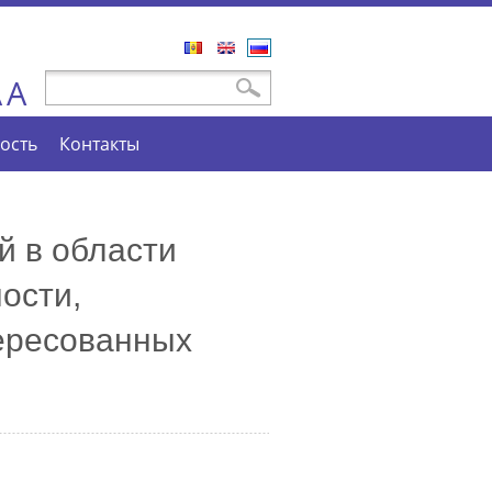
Română
English
Русский
A
Форма поиска
Поиск
A
ость
Контакты
 в области
ости,
тересованных