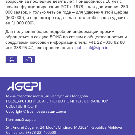
возросли за последние девять лет. Понадобилось 18 лет с
начала функционирования РСТ в 1978 г. для достижения 250
000 заявок, и только четыре года – для удвоения этой цифры
(500 000), и еще четыре года – для того чтобы снова удвоить
ее (1 000 000).
Для получения более подробной информации просим
обращаться в секцию ВОИС по связям с общественностью и
средствами массовой информации: тел.: +41 22 –338 82 80
или 338 95 47; электронная почта:
publicinf@wipo.int
.
Министерство юстиции Республики Молдова
ГОСУДАРСТВЕННОЕ АГЕНТСТВО ПО ИНТЕЛЛЕКТУАЛЬНОЙ
СОБСТВЕННОСТИ
Copyright © Все права защищены
Почтовый адрес:
Str. Andrei Doga nr. 24, bloc 1, Chisinau, MD2024, Republica Moldova
Call-centru: (+373-22) 400500