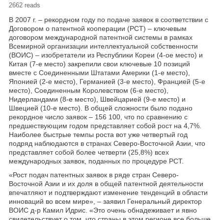
2662 reads
В 2007 г. – рекордном году по подаче заявок в соответствии с
Договором о патентной кооперации (РСТ) – ключевым
договором международной патентной системы в рамках
Всемирной организации интеллектуальной собственности
(ВОИС) – изобретатели из Республики Кореи (4-ое место) и
Китая (7-е место) закрепили свои ключевые 10 позиций
вместе с Соединенными Штатами Америки (1-е место),
Японией (2-е место), Германией (3-е место), Францией (5-е
место), Соединенным Королевством (6-е место),
Нидерландами (8-е место), Швейцарией (9-е место) и
Швецией (10-е место). В общей сложности было подано
рекордное число заявок – 156 100, что по сравнению с
предшествующим годом представляет собой рост на 4,7%.
Наиболее быстрые темпы роста вот уже четвертый год
подряд наблюдаются в странах Северо-Восточной Азии, что
представляет собой более четверти (25,8%) всех
международных заявок, поданных по процедуре РСТ.
«Рост подач патентных заявок в ряде стран Северо-
Восточной Азии и их доля в общей патентной деятельности
впечатляют и подтверждают изменение тенденций в области
инноваций во всем мире», – заявил Генеральный директор
ВОИС д-р Камил Идрис. «Это очень обнадеживает и явно
свидетельствует о том, что страны в этом регионе все больше