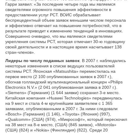
Гарри заявил: «За последние четыре года мы являемся
свидетелями огромного повышения эффективности в
предоставлении услуг РСТ. ВОИС обрабатывает
беспрецедентный объем заявок меньшим числом персонала
и эффективно отвечает на повышение потребностей, что в
результате приводит к изменению тенденций в инновациях.
Совершенно очевидно, что мы являемся свидетелями
укрепления системы РСТ, которая отмечает 30-ю годовщину
своей деятельности и в настоящее время насчитывает 138
стран-членов».
Лидеры по числу поданных заявок
. В 2007 г. наблюдались
некоторые изменения в списке ведущих пользователей
системы РСТ. Японская «Matsushita» переместилась на
первое место (2 100 опубликованных заявок в 2007 г.),
обогнав голландский мультинациональный концерн «Philips
Electronics N.V.» (2 041 опубликованная заявка в 2007 г.).
«Siemens» (Германия) (1 644 заявки) сохранил 3-е место.
Китайская компания «Huawei Technologies» передвинулась
на 9 мест и стала 4-м крупнейшим заявителем с 1 365
заявками, опубликованными в 2007 г. За ними следовали
«Bosch» (Германия) (1 146), «Toyota» (Япония) (997),
«Qualcomm» (США) (974), «Микрософт», который перескочил
на 38 мест на 8-е место, (США) (845 заявок), «Motorola»
(США) (824) и «Nokia» (Финляндия) (822). Среди 20