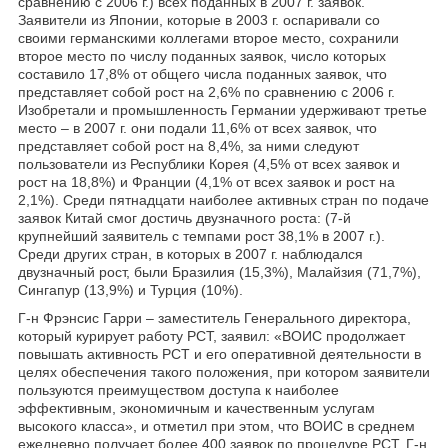
сравнению с 2006 г.) всех поданных в 2007 г. заявок.
Заявители из Японии, которые в 2003 г. оспаривали со
своими германскими коллегами второе место, сохранили
второе место по числу поданных заявок, число которых
составило 17,8% от общего числа поданных заявок, что
представляет собой рост на 2,6% по сравнению с 2006 г.
Изобретали и промышленность Германии удерживают третье
место – в 2007 г. они подали 11,6% от всех заявок, что
представляет собой рост на 8,4%, за ними следуют
пользователи из Республики Корея (4,5% от всех заявок и
рост на 18,8%) и Франции (4,1% от всех заявок и рост на
2,1%). Среди пятнадцати наиболее активных стран по подаче
заявок Китай смог достичь двузначного роста: (7-й
крупнейший заявитель с темпами рост 38,1% в 2007 г.).
Среди других стран, в которых в 2007 г. наблюдался
двузначный рост, были Бразилия (15,3%), Малайзия (71,7%),
Сингапур (13,9%) и Турция (10%).
Г-н Фрэнсис Гарри – заместитель Генерального директора,
который курирует работу РСТ, заявил: «ВОИС продолжает
повышать активность РСТ и его оперативной деятельности в
целях обеспечения такого положения, при котором заявители
пользуются преимуществом доступа к наиболее
эффективным, экономичным и качественным услугам
высокого класса», и отметил при этом, что ВОИС в среднем
ежедневно получает более 400 заявок по процедуре РСТ. Г-н