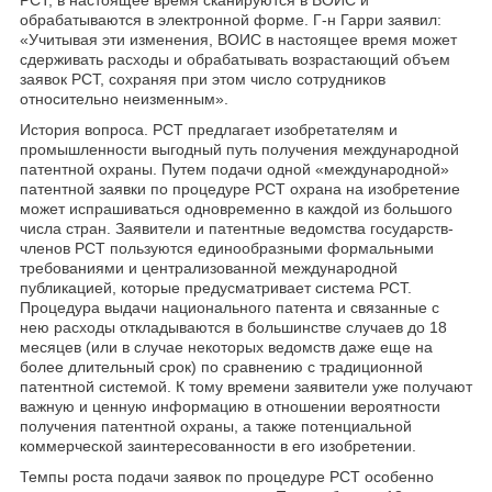
РСТ, в настоящее время сканируются в ВОИС и
обрабатываются в электронной форме. Г-н Гарри заявил:
«Учитывая эти изменения, ВОИС в настоящее время может
сдерживать расходы и обрабатывать возрастающий объем
заявок РСТ, сохраняя при этом число сотрудников
относительно неизменным».
История вопроса. РСТ предлагает изобретателям и
промышленности выгодный путь получения международной
патентной охраны. Путем подачи одной «международной»
патентной заявки по процедуре РСТ охрана на изобретение
может испрашиваться одновременно в каждой из большого
числа стран. Заявители и патентные ведомства государств-
членов РСТ пользуются единообразными формальными
требованиями и централизованной международной
публикацией, которые предусматривает система РСТ.
Процедура выдачи национального патента и связанные с
нею расходы откладываются в большинстве случаев до 18
месяцев (или в случае некоторых ведомств даже еще на
более длительный срок) по сравнению с традиционной
патентной системой. К тому времени заявители уже получают
важную и ценную информацию в отношении вероятности
получения патентной охраны, а также потенциальной
коммерческой заинтересованности в его изобретении.
Темпы роста подачи заявок по процедуре РСТ особенно