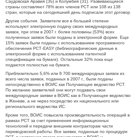
Саудовская Аравия (35) и Колумбия (31). Развивающиеся
страны составляют 78% всех членов РСТ или 108 из 138
стран, которые на сегодняшний день подписали этот договор.
Другие события. Заявители все в большей степени
используют электронную подачу своих международных
заявок, при этом в 2007 г. более половины (53%) всех
полученных заявок были поданы в электронной форме. Еще
15% заявок были поданы с использованием программного
обеспечения РСТ-EASY (библиографические данные в
электронной форме с использованием патентной
спецификации на бумаге). Остальные 32% пока еще
подаются полностью на бумаге.
Приблизительно 5,6% или 8 700 международных заявок из
всего числа заявок, поданных в 2007 г., были поданы
непосредственно в ВОИС как Получающее ведомство РСТ.
По желанию заявителей они могут подавать свои
международные заявки в ВОИС как в Получающее ведомство
в Женеве, а не через посредство их национального или
регионального ведомства ИС.
Кроме того, ВОИС повысила производительность операций в
рамках РСТ за счет применения информационных
технологий и передачи внешним контракторам части
переводческой работы. Все заявки, поданные по процедуре