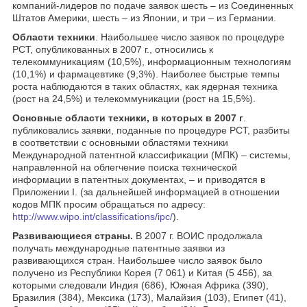
компаний-лидеров по подаче заявок шесть – из Соединенных
Штатов Америки, шесть – из Японии, и три – из Германии.
Области техники
. Наибольшее число заявок по процедуре
РСТ, опубликованных в 2007 г., относились к
телекоммуникациям (10,5%), информационным технологиям
(10,1%) и фармацевтике (9,3%). Наиболее быстрые темпы
роста наблюдаются в таких областях, как ядерная техника
(рост на 24,5%) и телекоммуникации (рост на 15,5%).
Основные области техники, в которых в 2007 г
.
публиковались заявки, поданные по процедуре РСТ, разбиты
в соответствии с основными областями техники
Международной патентной классификации (МПК) – системы,
направленной на облегчение поиска технической
информации в патентных документах, – и приводятся в
Приложении I. (за дальнейшей информацией в отношении
кодов МПК просим обращаться по адресу:
http://www.wipo.int/classifications/ipc/
).
Развивающиеся страны.
В 2007 г. ВОИС продолжала
получать международные патентные заявки из
развивающихся стран. Наибольшее число заявок было
получено из Республики Корея (7 061) и Китая (5 456), за
которыми следовали Индия (686), Южная Африка (390),
Бразилия (384), Мексика (173), Малайзия (103), Египет (41),