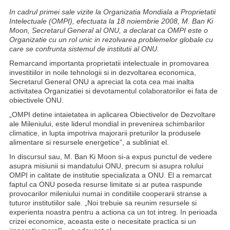
In cadrul primei sale vizite la Organizatia Mondiala a Proprietatii
Intelectuale (OMPI), efectuata la 18 noiembrie 2008, M. Ban Ki
Moon, Secretarul General al ONU, a declarat ca OMPI este o
Organizatie cu un rol unic in rezolvarea problemelor globale cu
care se confrunta sistemul de institutii al ONU.
Remarcand importanta proprietatii intelectuale in promovarea
investitiilor in noile tehnologii si in dezvoltarea economica,
Secretarul General ONU a apreciat la cota cea mai inalta
activitatea Organizatiei si devotamentul colaboratorilor ei fata de
obiectivele ONU.
„OMPI detine intaietatea in aplicarea Obiectivelor de Dezvoltare
ale Mileniului, este liderul mondial in prevenirea schimbarilor
climatice, in lupta impotriva majorarii preturilor la produsele
alimentare si resursele energetice”, a subliniat el.
In discursul sau, M. Ban Ki Moon si-a expus punctul de vedere
asupra misiunii si mandatului ONU, precum si asupra rolului
OMPI in calitate de institutie specializata a ONU. El a remarcat
faptul ca ONU poseda resurse limitate si ar putea raspunde
provocarilor mileniului numai in conditiile cooperarii stranse a
tuturor institutiilor sale. „Noi trebuie sa reunim resursele si
experienta noastra pentru a actiona ca un tot intreg. In perioada
crizei economice, aceasta este o necesitate practica si un