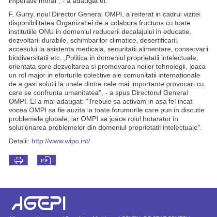
imperativ moral”, - a adaugat el.
F. Gurry, noul Director General OMPI, a reiterat in cadrul vizitei
disponibilitatea Organizatiei de a colabora fructuos cu toate
institutiile ONU in domeniul reducerii decalajului in educatie,
dezvoltarii durabile, schimbarilor climatice, desertificarii,
accesului la asistenta medicala, securitatii alimentare, conservarii
biodiversitatii etc. „Politica in domeniul proprietatii intelectuale,
orientata spre dezvoltarea si promovarea noilor tehnologii, joaca
un rol major in eforturile colective ale comunitatii internationale
de a gasi solutii la unele dintre cele mai importante provocari cu
care se confrunta umanitatea”, - a spus Directorul General
OMPI. El a mai adaugat: "Trebuie sa activam in asa fel incat
vocea OMPI sa fie auzita la toate forumurile care pun in discutie
problemele globale, iar OMPI sa joace rolul hotarator in
solutionarea problemelor din domeniul proprietatii intelectuale”.
Detalii:
http://www.wipo.int/