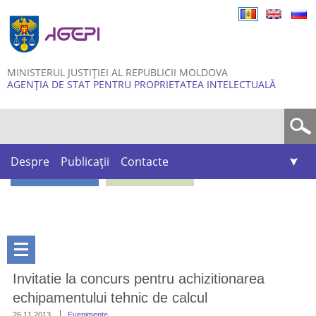
Skip to
main
content
MINISTERUL JUSTIȚIEI AL REPUBLICII MOLDOVA
AGENȚIA DE STAT PENTRU PROPRIETATEA INTELECTUALĂ
Formular de căutare
Despre
Publicații
Contacte
Invitatie la concurs pentru achizitionarea
echipamentului tehnic de calcul
26.11.2013
Evenimente