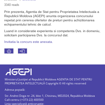
3340 reads
Prin prezenta, Agentia de Stat pentru Proprietatea Intelectuala a
Republicii Moldova (AGEPI) anunta organizarea concursului
repetat prin cererea ofertelor de preturi pentru achizitionarea
echipamentului tehnic de calcul.
Luand in consideratie experienta si competenta Dvs. in domeniu,
solicitam participarea Dvs. la concursul dat.
Invitatia la concurs este anexata.
Ministerul Justiției al Republicii Moldova AGENTIA DE STAT PENTRU
PROPRIETATEA INTELECTUALĂ Copyright © All rights reserved
Adresa poștală:
Str. Andrei Doga nr. 24, bloc 1, Chisinau, MD2024, Republica Moldova
Call-centru: (+373-22) 400500
Linia specializată anticorupție: