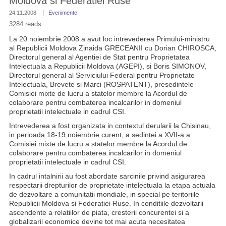
Moldova si Federatiei Ruse
24.11.2008
Evenimente
3284 reads
La 20 noiembrie 2008 a avut loc intrevederea Primului-ministru
al Republicii Moldova Zinaida GRECEANII cu Dorian CHIROSCA,
Directorul general al Agentiei de Stat pentru Proprietatea
Intelectuala a Republicii Moldova (AGEPI), si Boris SIMONOV,
Directorul general al Serviciului Federal pentru Proprietate
Intelectuala, Brevete si Marci (ROSPATENT), presedintele
Comisiei mixte de lucru a statelor membre la Acordul de
colaborare pentru combaterea incalcarilor in domeniul
proprietatii intelectuale in cadrul CSI.
Intrevederea a fost organizata in contextul derularii la Chisinau,
in perioada 18-19 noiembrie curent, a sedintei a XVII-a a
Comisiei mixte de lucru a statelor membre la Acordul de
colaborare pentru combaterea incalcarilor in domeniul
proprietatii intelectuale in cadrul CSI.
In cadrul intalnirii au fost abordate sarcinile privind asigurarea
respectarii drepturilor de proprietate intelectuala la etapa actuala
de dezvoltare a comunitatii mondiale, in special pe teritoriile
Republicii Moldova si Federatiei Ruse. In conditiile dezvoltarii
ascendente a relatiilor de piata, cresterii concurentei si a
globalizarii economice devine tot mai acuta necesitatea