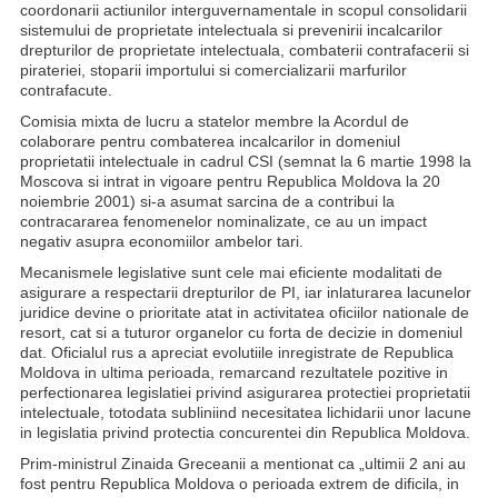
coordonarii actiunilor interguvernamentale in scopul consolidarii
sistemului de proprietate intelectuala si prevenirii incalcarilor
drepturilor de proprietate intelectuala, combaterii contrafacerii si
pirateriei, stoparii importului si comercializarii marfurilor
contrafacute.
Comisia mixta de lucru a statelor membre la Acordul de
colaborare pentru combaterea incalcarilor in domeniul
proprietatii intelectuale in cadrul CSI (semnat la 6 martie 1998 la
Moscova si intrat in vigoare pentru Republica Moldova la 20
noiembrie 2001) si-a asumat sarcina de a contribui la
contracararea fenomenelor nominalizate, ce au un impact
negativ asupra economiilor ambelor tari.
Mecanismele legislative sunt cele mai eficiente modalitati de
asigurare a respectarii drepturilor de PI, iar inlaturarea lacunelor
juridice devine o prioritate atat in activitatea oficiilor nationale de
resort, cat si a tuturor organelor cu forta de decizie in domeniul
dat. Oficialul rus a apreciat evolutiile inregistrate de Republica
Moldova in ultima perioada, remarcand rezultatele pozitive in
perfectionarea legislatiei privind asigurarea protectiei proprietatii
intelectuale, totodata subliniind necesitatea lichidarii unor lacune
in legislatia privind protectia concurentei din Republica Moldova.
Prim-ministrul Zinaida Greceanii a mentionat ca „ultimii 2 ani au
fost pentru Republica Moldova o perioada extrem de dificila, in