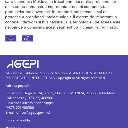
care economia Moldovei a trecut prin mai multe probleme, iar
acestea au demonstrat importanta cresterii competitivitatii
produselor moldovenesti. In urmatorii ani mecanismul de
protectie a proprietatii intelectuale va fi extrem de important in
contextul dezvoltarii businessului si a tehnologiei, de aceea este
nevoie de a consolida acest segment”, a incheiat Prim-ministrul.
Ministerul Justiției al Republicii Moldova AGENTIA DE STAT PENTRU
PROPRIETATEA INTELECTUALĂ Copyright © All rights reserved
Adresa poștală:
Str. Andrei Doga nr. 24, bloc 1, Chisinau, MD2024, Republica Moldova
Call-centru: (+373-22) 400500
Linia specializată anticorupție:
(+373-22) 400500
Email:
office@agepi.gov.md
Informație utilă:
Harta site-ului