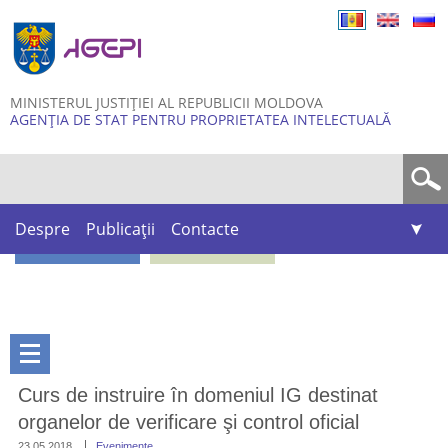
Skip to
main
content
MINISTERUL JUSTIȚIEI AL REPUBLICII MOLDOVA
AGENȚIA DE STAT PENTRU PROPRIETATEA INTELECTUALĂ
Formular de căutare
Despre
Publicații
Contacte
Curs de instruire în domeniul IG destinat
organelor de verificare şi control oficial
23.05.2018
Evenimente