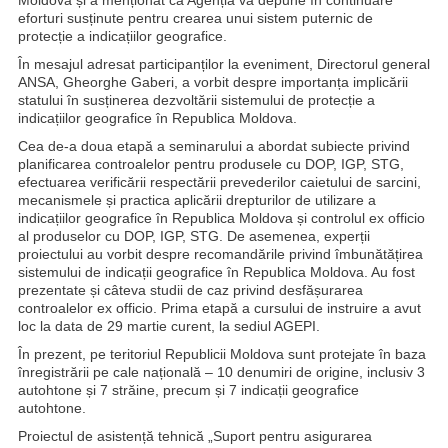
Moldova și a menționat că Agenția va depune în continuare
eforturi susținute pentru crearea unui sistem puternic de
protecție a indicațiilor geografice.
În mesajul adresat participanților la eveniment, Directorul general
ANSA, Gheorghe Gaberi, a vorbit despre importanța implicării
statului în susținerea dezvoltării sistemului de protecție a
indicațiilor geografice în Republica Moldova.
Cea de-a doua etapă a seminarului a abordat subiecte privind
planificarea controalelor pentru produsele cu DOP, IGP, STG,
efectuarea verificării respectării prevederilor caietului de sarcini,
mecanismele și practica aplicării drepturilor de utilizare a
indicațiilor geografice în Republica Moldova și controlul ex officio
al produselor cu DOP, IGP, STG. De asemenea, experții
proiectului au vorbit despre recomandările privind îmbunătățirea
sistemului de indicații geografice în Republica Moldova. Au fost
prezentate și câteva studii de caz privind desfășurarea
controalelor ex officio. Prima etapă a cursului de instruire a avut
loc la data de 29 martie curent, la sediul AGEPI.
În prezent, pe teritoriul Republicii Moldova sunt protejate în baza
înregistrării pe cale națională – 10 denumiri de origine, inclusiv 3
autohtone și 7 străine, precum și 7 indicații geografice
autohtone.
Proiectul de asistență tehnică „Suport pentru asigurarea