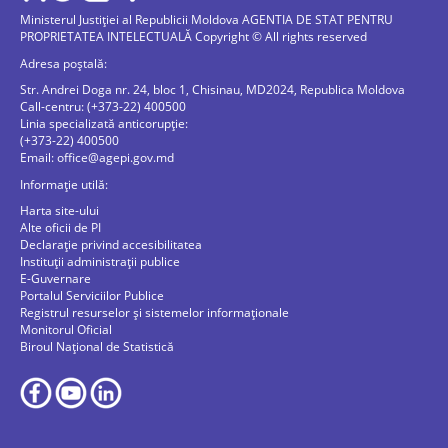
Ministerul Justiției al Republicii Moldova AGENTIA DE STAT PENTRU
PROPRIETATEA INTELECTUALĂ Copyright © All rights reserved
Adresa poștală:
Str. Andrei Doga nr. 24, bloc 1, Chisinau, MD2024, Republica Moldova
Call-centru: (+373-22) 400500
Linia specializată anticorupție:
(+373-22) 400500
Email:
office@agepi.gov.md
Informație utilă:
Harta site-ului
Alte oficii de PI
Declarație privind accesibilitatea
Instituții administrații publice
E-Guvernare
Portalul Serviciilor Publice
Registrul resurselor și sistemelor informaționale
Monitorul Oficial
Biroul Naţional de Statistică