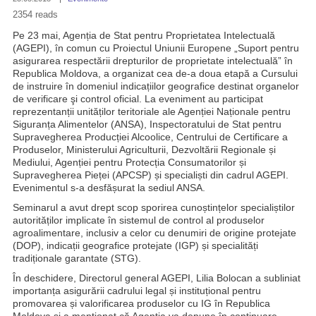
2354 reads
Pe 23 mai, Agenția de Stat pentru Proprietatea Intelectuală
(AGEPI), în comun cu Proiectul Uniunii Europene „Suport pentru
asigurarea respectării drepturilor de proprietate intelectuală” în
Republica Moldova, a organizat cea de-a doua etapă a Cursului
de instruire în domeniul indicațiilor geografice destinat organelor
de verificare şi control oficial. La eveniment au participat
reprezentanții unităților teritoriale ale Agenției Naționale pentru
Siguranța Alimentelor (ANSA), Inspectoratului de Stat pentru
Supravegherea Producției Alcoolice, Centrului de Certificare a
Produselor, Ministerului Agriculturii, Dezvoltării Regionale și
Mediului, Agenției pentru Protecția Consumatorilor și
Supravegherea Pieței (APCSP) și specialiști din cadrul AGEPI.
Evenimentul s-a desfășurat la sediul ANSA.
Seminarul a avut drept scop sporirea cunoștințelor specialiștilor
autorităților implicate în sistemul de control al produselor
agroalimentare, inclusiv a celor cu denumiri de origine protejate
(DOP), indicații geografice protejate (IGP) și specialități
tradiționale garantate (STG).
În deschidere, Directorul general AGEPI, Lilia Bolocan a subliniat
importanța asigurării cadrului legal și instituțional pentru
promovarea și valorificarea produselor cu IG în Republica