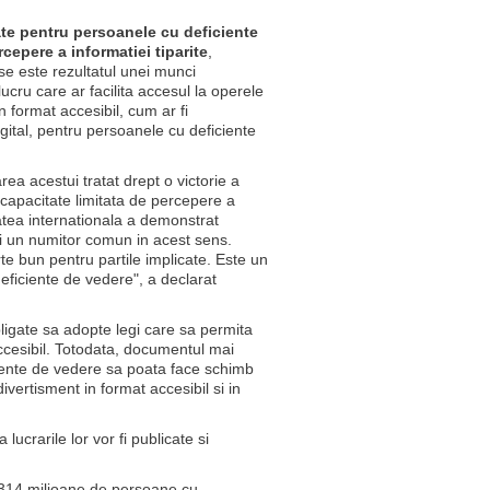
cate pentru persoanele cu deficiente
cepere a informatiei tiparite
,
e este rezultatul unei munci
cru care ar facilita accesul la operele
in format accesibil, cum ar fi
gital, pentru persoanele cu deficiente
a acestui tratat drept o victorie a
capacitate limitata de percepere a
tatea internationala a demonstrat
i un numitor comun in acest sens.
arte bun pentru partile implicate. Este un
deficiente de vedere", a declarat
bligate sa adopte legi care sa permita
accesibil. Totodata, documentul mai
iente de vedere sa poata face schimb
ivertisment in format accesibil si in
 lucrarile lor vor fi publicate si
 314 milioane de persoane cu