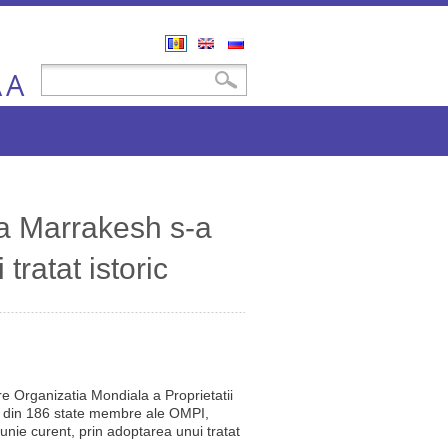
Română
English
Русский
A
Formular de căutare
Căutare
A
la Marrakesh s-a
tratat istoric
e Organizatia Mondiala a Proprietatii
ti din 186 state membre ale OMPI,
iunie curent, prin adoptarea unui tratat