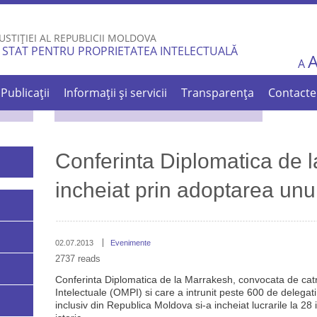
Skip to
main
USTIȚIEI AL REPUBLICII MOLDOVA
content
 STAT PENTRU PROPRIETATEA INTELECTUALĂ
A
Publicații
Informații și servicii
Transparența
Contacte
Conferinta Diplomatica de 
incheiat prin adoptarea unui 
02.07.2013
Evenimente
2737 reads
Conferinta Diplomatica de la Marrakesh, convocata de catr
Intelectuale (OMPI) si care a intrunit peste 600 de delega
inclusiv din Republica Moldova si-a incheiat lucrarile la 28 