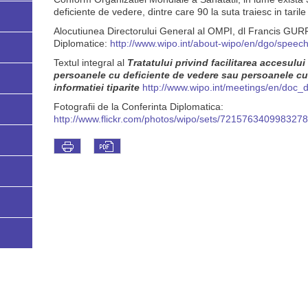
deficiente de vedere, dintre care 90 la suta traiesc in tarile
Alocutiunea Directorului General al OMPI, dl Francis GURRY
Diplomatice:
http://www.wipo.int/about-wipo/en/dgo/speec
Textul integral al
Tratatului privind facilitarea accesului
persoanele cu deficiente de vedere
sau persoanele cu 
informatiei tiparite
http://www.wipo.int/meetings/en/doc_
Fotografii de la Conferinta Diplomatica:
http://www.flickr.com/photos/wipo/sets/7215763409983278