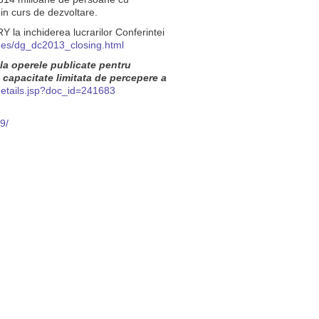
 in curs de dezvoltare.
 la inchiderea lucrarilor Conferintei
hes/dg_dc2013_closing.html
 la operele publicate pentru
capacitate limitata de percepere a
details.jsp?doc_id=241683
9/