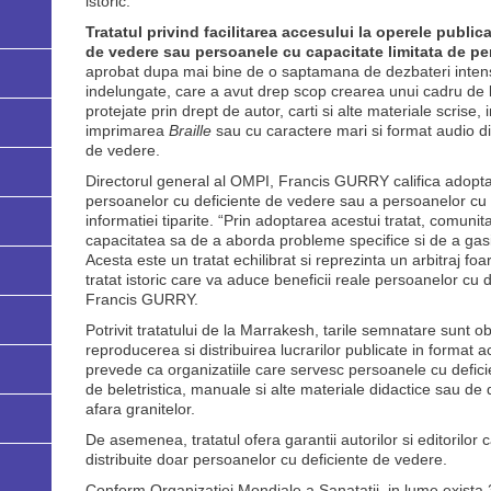
istoric.
Tratatul privind facilitarea accesului la operele publi
de vedere
sau persoanele cu capacitate limitata de per
aprobat dupa mai bine de o saptamana de dezbateri intens
indelungate, care a avut drep scop crearea unui cadru de lu
protejate prin drept de autor, carti si alte materiale scrise, 
imprimarea
Braille
sau cu caractere mari si format audio di
de vedere.
Directorul general al OMPI, Francis GURRY califica adoptare
persoanelor cu deficiente de vedere sau a persoanelor cu 
informatiei tiparite. “Prin adoptarea acestui tratat, comuni
capacitatea sa de a aborda probleme specifice si de a gas
Acesta este un tratat echilibrat si reprezinta un arbitraj fo
tratat istoric care va aduce beneficii reale persoanelor cu 
Francis GURRY.
Potrivit tratatului de la Marrakesh, tarile semnatare sunt o
reproducerea si distribuirea lucrarilor publicate in format 
prevede ca organizatiile care servesc persoanele cu defic
de beletristica, manuale si alte materiale didactice sau de d
afara granitelor.
De asemenea, tratatul ofera garantii autorilor si editorilor ca
distribuite doar persoanelor cu deficiente de vedere.
Conform Organizatiei Mondiale a Sanatatii, in lume exista