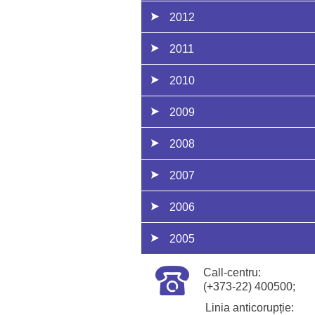
2012
2011
2010
2009
2008
2007
2006
2005
Call-centru:
(+373-22) 400500;
Linia anticorupție: