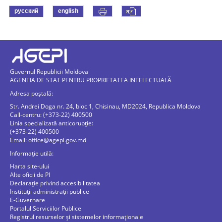
русский
english
Guvernul Republicii Moldova
AGENTIA DE STAT PENTRU PROPRIETATEA INTELECTUALĂ
Adresa poștală:
Str. Andrei Doga nr. 24, bloc 1, Chisinau, MD2024, Republica Moldova
Call-centru: (+373-22) 400500
Linia specializată anticorupție:
(+373-22) 400500
Email:
office@agepi.gov.md
Informație utilă:
Harta site-ului
Alte oficii de PI
Declarație privind accesibilitatea
Instituții administrații publice
E-Guvernare
Portalul Serviciilor Publice
Registrul resurselor și sistemelor informaționale