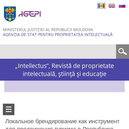
Skip to
main
content
MINISTERUL JUSTIȚIEI AL REPUBLICII MOLDOVA
AGENȚIA DE STAT PENTRU PROPRIETATEA INTELECTUALĂ
Formular de căutare
„Intellectus”, Revistă de proprietate
intelectuală, știință și educație
Локальное брендирование как инструмент