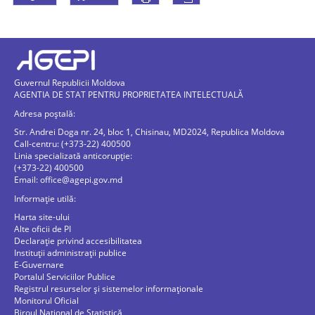
Guvernul Republicii Moldova
AGENTIA DE STAT PENTRU PROPRIETATEA INTELECTUALĂ
Adresa poștală:
Str. Andrei Doga nr. 24, bloc 1, Chisinau, MD2024, Republica Moldova
Call-centru: (+373-22) 400500
Linia specializată anticorupție:
(+373-22) 400500
Email:
office@agepi.gov.md
Informație utilă:
Harta site-ului
Alte oficii de PI
Declarație privind accesibilitatea
Instituții administrații publice
E-Guvernare
Portalul Serviciilor Publice
Registrul resurselor și sistemelor informaționale
Monitorul Oficial
Biroul Naţional de Statistică