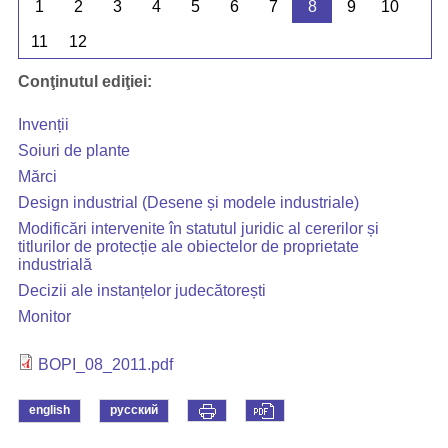
1
2
3
4
5
6
7
8
9
10
11
12
Conţinutul ediţiei:
Invenții
Soiuri de plante
Mărci
Design industrial (Desene și modele industriale)
Modificări intervenite în statutul juridic al cererilor și
titlurilor de protecție ale obiectelor de proprietate
industrială
Decizii ale instanțelor judecătorești
Monitor
BOPI_08_2011.pdf
english
русский