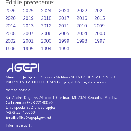
Edițiile precedente:
2026
2025
2024
2023
2022
2021
2020
2019
2018
2017
2016
2015
2014
2013
2012
2011
2010
2009
2008
2007
2006
2005
2004
2003
2002
2001
2000
1999
1998
1997
1996
1995
1994
1993
Ministerul Justiției al Republicii Moldova AGENTIA DE STAT PENTRU
PROPRIETATEA INTELECTUALĂ Copyright © All rights reserved
Adresa poștală:
Str. Andrei Doga nr. 24, bloc 1, Chisinau, MD2024, Republica Moldova
Call-centru: (+373-22) 400500
Linia specializată anticorupție:
(+373-22) 400500
Email:
office@agepi.gov.md
Informație utilă: