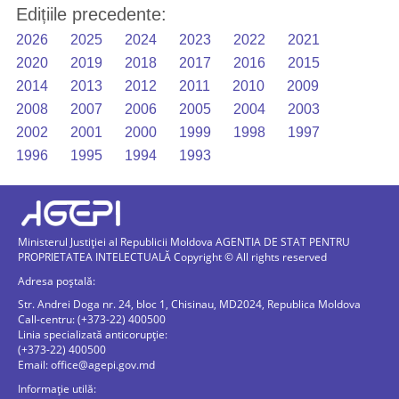
Edițiile precedente:
2026
2025
2024
2023
2022
2021
2020
2019
2018
2017
2016
2015
2014
2013
2012
2011
2010
2009
2008
2007
2006
2005
2004
2003
2002
2001
2000
1999
1998
1997
1996
1995
1994
1993
Ministerul Justiției al Republicii Moldova AGENTIA DE STAT PENTRU
PROPRIETATEA INTELECTUALĂ Copyright © All rights reserved
Adresa poștală:
Str. Andrei Doga nr. 24, bloc 1, Chisinau, MD2024, Republica Moldova
Call-centru: (+373-22) 400500
Linia specializată anticorupție:
(+373-22) 400500
Email:
office@agepi.gov.md
Informație utilă: