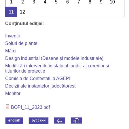
1
2
3
4
5
6
7
8
9
10
11
12
Conţinutul ediţiei:
Invenții
Soiuri de plante
Mărci
Design industrial (Desene şi modele industriale)
Modificări intervenite în statutul juridic al cererilor și
titlurilor de protecție
Comisia de Contestații a AGEPI
Decizii ale instanțelor judecătorești
Monitor
BOPI_11_2023.pdf
english
русский