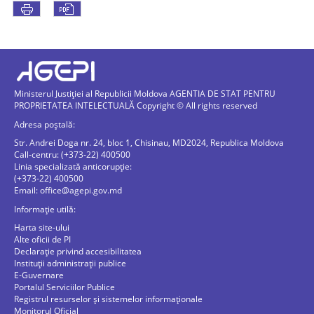
Ministerul Justiției al Republicii Moldova AGENTIA DE STAT PENTRU
PROPRIETATEA INTELECTUALĂ Copyright © All rights reserved
Adresa poștală:
Str. Andrei Doga nr. 24, bloc 1, Chisinau, MD2024, Republica Moldova
Call-centru: (+373-22) 400500
Linia specializată anticorupție:
(+373-22) 400500
Email:
office@agepi.gov.md
Informație utilă:
Harta site-ului
Alte oficii de PI
Declarație privind accesibilitatea
Instituții administrații publice
E-Guvernare
Portalul Serviciilor Publice
Registrul resurselor și sistemelor informaționale
Monitorul Oficial