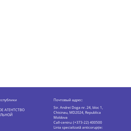
еспублики
Почтовый адрес:
Str. Andrei Doga nr. 24, bloc 1,
ОЕ АГЕНТСТВО
Chisinau, MD2024, Republica
АЛЬНОЙ
Moldova
Call-centru: (+373-22) 400500
Linia specializată anticorupție: