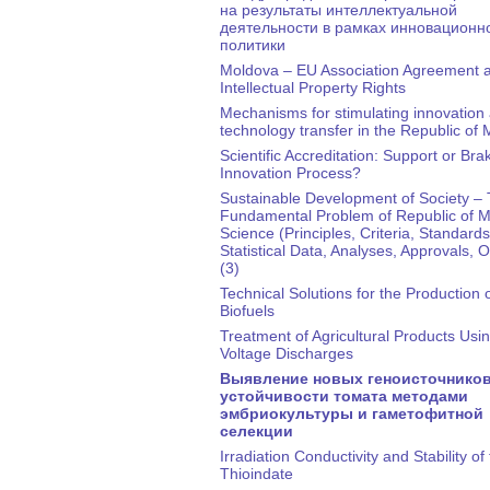
на результаты интеллектуальной
деятельности в рамках инновационн
политики
Moldova – EU Association Agreement 
Intellectual Property Rights
Mechanisms for stimulating innovation
technology transfer in the Republic of
Scientific Accreditation: Support or Bra
Innovation Process?
Sustainable Development of Society –
Fundamental Problem of Republic of M
Science (Principles, Criteria, Standards
Statistical Data, Analyses, Approvals, 
(3)
Technical Solutions for the Production o
Biofuels
Treatment of Agricultural Products Usi
Voltage Discharges
Выявление новых геноисточнико
устойчивости томата методами
эмбриокультуры и гаметофитной
селекции
Irradiation Conductivity and Stability of
Thioindate