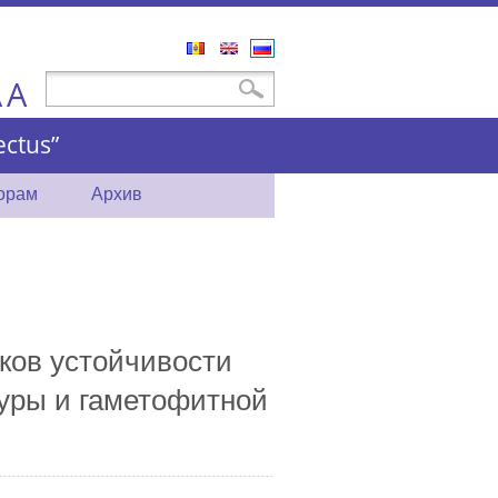
Română
English
Русский
A
Форма поиска
Поиск
A
ctus”
торам
Архив
ков устойчивости
уры и гаметофитной