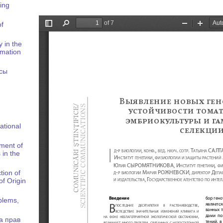
ing
of
 in the
rmation
осы
ational
pment of
 in the
tion of
of Origin
blems,
а прав