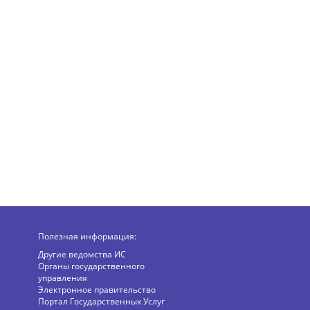
Полезная информация:
Другие ведомства ИС
Органы государственного
управления
Электронное правительство
Портал Государственных Услуг