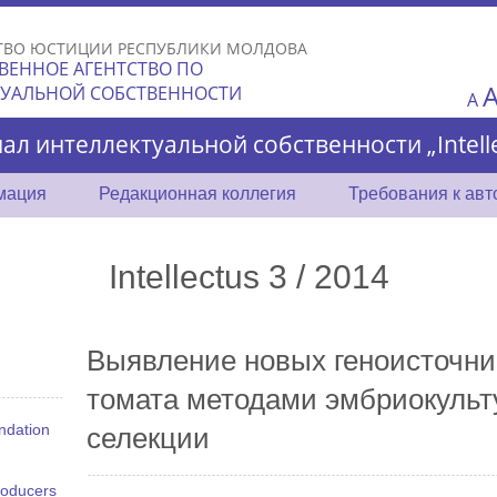
Skip to
main
ТВО ЮСТИЦИИ РЕСПУБЛИКИ МОЛДОВА
content
ВЕННОЕ АГЕНТСТВО ПО
ТУАЛЬНОЙ СОБСТВЕННОСТИ
A
ал интеллектуальной собственности „Intelle
мация
Редакционная коллегия
Требования к ав
Intellectus 3 / 2014
Выявление новых геноисточни
томата методами эмбриокульт
ndation
селекции
roducers