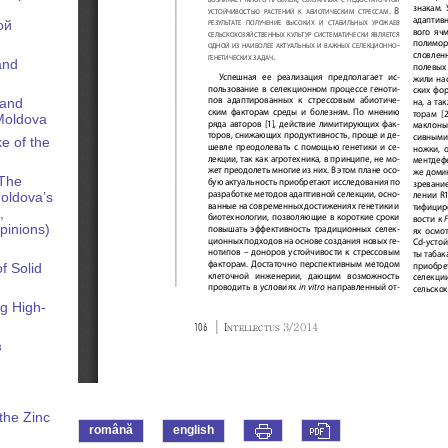
ой
and
 and
 Moldova
ke of the
 The
oldova’s
,
Opinions)
f Solid
ng High-
в
 the Zinc
română
english