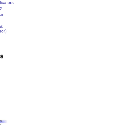
dicators
ty
ion
r,
sor)