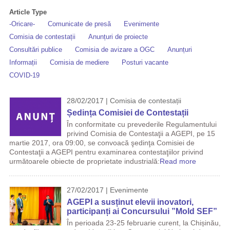
Article Type
-Oricare-
Comunicate de presă
Evenimente
Comisia de contestații
Anunțuri de proiecte
Consultări publice
Comisia de avizare a OGC
Anunțuri
Informații
Comisia de mediere
Posturi vacante
COVID-19
28/02/2017 | Comisia de contestații
Ședința Comisiei de Contestații
În conformitate cu prevederile Regulamentului
privind Comisia de Contestaţii a AGEPI, pe 15
martie 2017, ora 09:00, se convoacă şedinţa Comisiei de
Contestaţii a AGEPI pentru examinarea contestaţiilor privind
următoarele obiecte de proprietate industrială:
Read more
27/02/2017 | Evenimente
AGEPI a susținut elevii inovatori,
participanți ai Concursului ”Mold SEF”
În perioada 23-25 februarie curent, la Chișinău,