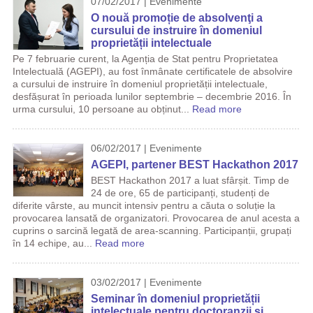
07/02/2017 | Evenimente
O nouă promoție de absolvenţi a
cursului de instruire în domeniul
proprietății intelectuale
Pe 7 februarie curent, la Agenția de Stat pentru Proprietatea
Intelectuală (AGEPI), au fost înmânate certificatele de absolvire
a cursului de instruire în domeniul proprietății intelectuale,
desfășurat în perioada lunilor septembrie – decembrie 2016. În
urma cursului, 10 persoane au obținut...
Read more
06/02/2017 | Evenimente
AGEPI, partener BEST Hackathon 2017
BEST Hackathon 2017 a luat sfârșit. Timp de
24 de ore, 65 de participanți, studenți de
diferite vârste, au muncit intensiv pentru a căuta o soluție la
provocarea lansată de organizatori. Provocarea de anul acesta a
cuprins o sarcină legată de area-scanning. Participanții, grupați
în 14 echipe, au...
Read more
03/02/2017 | Evenimente
Seminar în domeniul proprietății
intelectuale pentru doctoranzii și