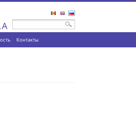
Română
English
Русский
A
Форма поиска
Поиск
A
ость
Контакты