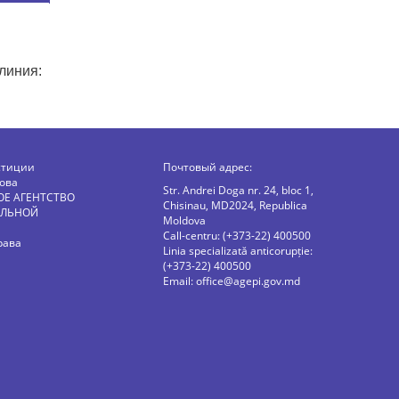
линия:
стиции
Почтовый адрес:
ова
Str. Andrei Doga nr. 24, bloc 1,
ОЕ АГЕНТСТВО
Chisinau, MD2024, Republica
АЛЬНОЙ
Moldova
Call-centru: (+373-22) 400500
рава
Linia specializată anticorupție:
(+373-22) 400500
Email:
office@agepi.gov.md