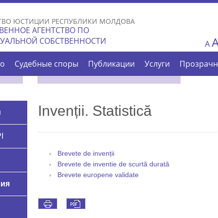
Skip to
main
ТВО ЮСТИЦИИ РЕСПУБЛИКИ МОЛДОВА
content
ВЕННОЕ АГЕНТСТВО ПО
ТУАЛЬНОЙ СОБСТВЕННОСТИ
A
во
Судебные споры
Публикации
Услуги
Прозрачн
Invenții. Statistică
и
I
Brevete de invenții
Brevete de inventie de scurtă durată
Brevete europene validate
ния