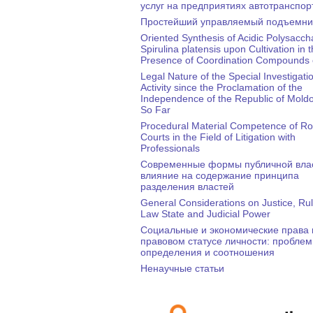
услуг на предприятиях автотранспор
Простейший управляемый подъемни
Oriented Synthesis of Acidic Polysacch
Spirulina platensis upon Cultivation in 
Presence of Coordination Compounds o
Legal Nature of the Special Investigati
Activity since the Proclamation of the
Independence of the Republic of Mold
So Far
Procedural Material Competence of R
Courts in the Field of Litigation with
Professionals
Cовременные формы публичной влас
влияние на содержание принципа
разделения властей
General Considerations on Justice, Rul
Law State and Judicial Power
Cоциальные и экономические права 
правовом статусе личности: пробле
определения и соотношения
Ненаучные статьи