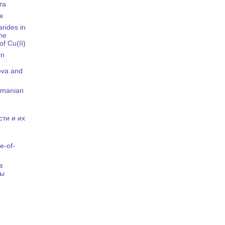
та
к
arides in
the
f Cu(II)
on
ova and
omanian
ти и их
e-of-
в
мы