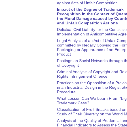
against Acts of Unfair Competition
Impact of the Degree of Trademark
Recognition in the Context of Quant
the Moral Damage caused by Counte
and Unfair Competition Actions
Delictual Civil Liability for the Conclusi
Implementation of Anticompetitive Agr
Legal Analysis of an Act of Unfair Comp
committed by Illegally Copying the For
Packaging or Appearance of an Enterpr
Product
Postings on Social Networks through t
of Copyright
Criminal Analysis of Copyright and Rel
Rights Infringement Offence
Practices on the Opposition of a Previ
in an Industrial Design in the Registrat
Procedure
What Lesson Can We Learn From “Big
Trademark Case?
Classification of Fruit Snacks based on
Study of Their Diversity on the World 
Analysis of the Quality of Prudential an
Financial Indicators to Assess the State