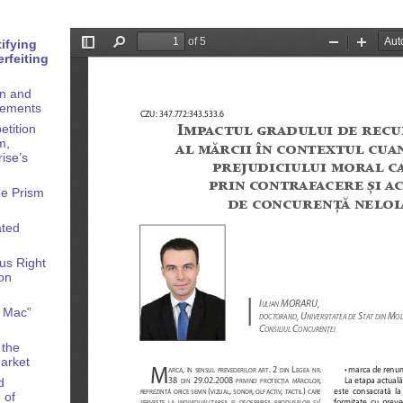
ifying
rfeiting
on and
eements
etition
m,
ise’s
he Prism
ated
ous Right
ion
 Mac”
 the
Market
d
 of