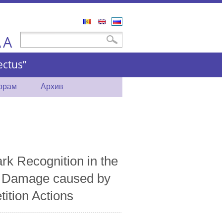
Română
English
Русский
A
Форма поиска
Поиск
A
ctus”
торам
Архив
rk Recognition in the
al Damage caused by
ition Actions