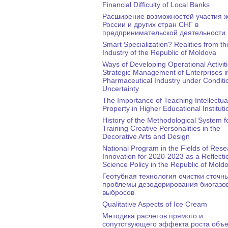
Financial Difficulty of Local Banks
Расширение возможностей участия 
России и других стран СНГ в
предпринимательской деятельности
Smart Specialization? Realities from t
Industry of the Republic of Moldova
Ways of Developing Operational Activiti
Strategic Management of Enterprises i
Pharmaceutical Industry under Conditi
Uncertainty
The Importance of Teaching Intellectua
Property in Higher Educational Instituti
History of the Methodological System f
Training Creative Personalities in the
Decorative Arts and Design
National Program in the Fields of Res
Innovation for 2020-2023 as a Reflecti
Science Policy in the Republic of Mold
Геотубная технология очистки сточны
проблемы дезодорирования биогазо
выбросов
Qualitative Aspects of Ice Cream
Методика расчетов прямого и
сопутствующего эффекта роста объ