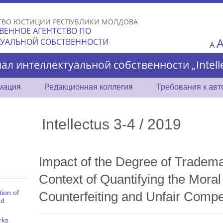
Skip to
main
ТВО ЮСТИЦИИ РЕСПУБЛИКИ МОЛДОВА
content
ВЕННОЕ АГЕНТСТВО ПО
ТУАЛЬНОЙ СОБСТВЕННОСТИ
A
ал интеллектуальной собственности „Intelle
мация
Редакционная коллегия
Требования к ав
Intellectus 3-4 / 2019
Impact of the Degree of Tradema
Context of Quantifying the Mor
ion of
Counterfeiting and Unfair Compet
nd
rks