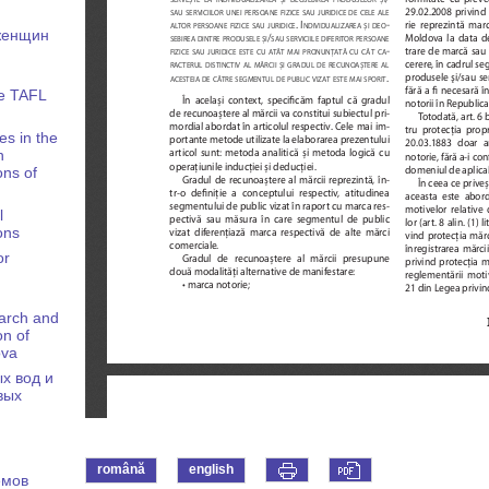
женщин
he TAFL
es in the
n
ons of
l
ons
or
earch and
on of
ova
х вод и
вых
română
english
емов