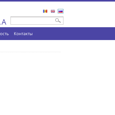
Română
English
Русский
A
Форма поиска
Поиск
A
ость
Контакты