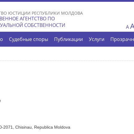
Skip to
main
ТВО ЮСТИЦИИ РЕСПУБЛИКИ МОЛДОВА
content
ВЕННОЕ АГЕНТСТВО ПО
ТУАЛЬНОЙ СОБСТВЕННОСТИ
A
во
Судебные споры
Публикации
Услуги
Прозрачн
и
 MD-2071, Chisinau, Republica Moldova