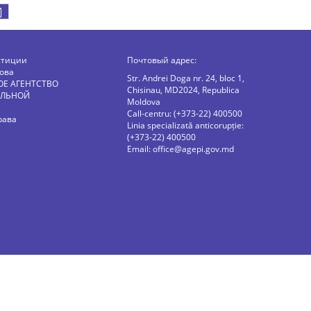
стиции
Почтовый адрес:
ова
Str. Andrei Doga nr. 24, bloc 1,
ОЕ АГЕНТСТВО
Chisinau, MD2024, Republica
АЛЬНОЙ
Moldova
Call-centru: (+373-22) 400500
рава
Linia specializată anticorupție:
(+373-22) 400500
Email:
office@agepi.gov.md