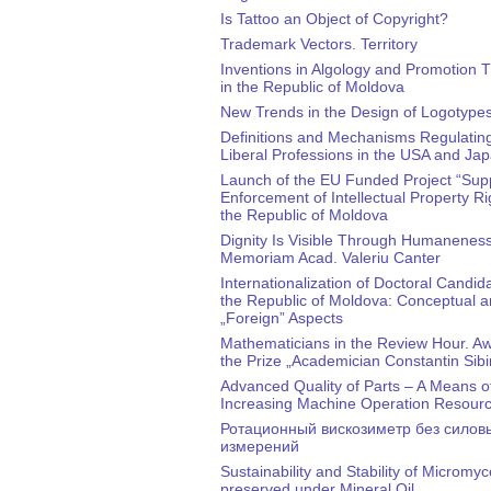
Is Tattoo an Object of Copyright?
Trademark Vectors. Territory
Inventions in Algology and Promotion 
in the Republic of Moldova
New Trends in the Design of Logotype
Definitions and Mechanisms Regulatin
Liberal Professions in the USA and Ja
Launch of the EU Funded Project “Supp
Enforcement of Intellectual Property Ri
the Republic of Moldova
Dignity Is Visible Through Humaneness
Memoriam Acad. Valeriu Canter
Internationalization of Doctoral Candid
the Republic of Moldova: Conceptual 
„Foreign” Aspects
Mathematicians in the Review Hour. Aw
the Prize „Academician Constantin Sibi
Advanced Quality of Parts – A Means o
Increasing Machine Operation Resour
Ротационный вискозиметр без силов
измерений
Sustainability and Stability of Micromy
preserved under Mineral Oil