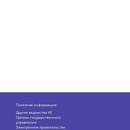
Полезная информация:
Другие ведомства ИС
Органы государственного
управления
Электронное правительство