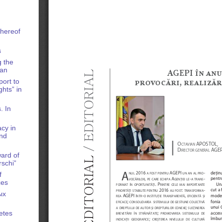
Thereof
s
g the
pan
ort to
ghts” in
. In
acy in
and
ard of
rschi”
f
ces
ых
cetes