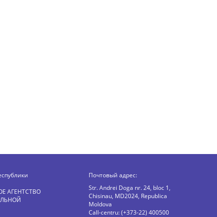
еспублики
Почтовый адрес:
Str. Andrei Doga nr. 24, bloc 1,
ОЕ АГЕНТСТВО
Chisinau, MD2024, Republica
АЛЬНОЙ
Moldova
Call-centru: (+373-22) 400500