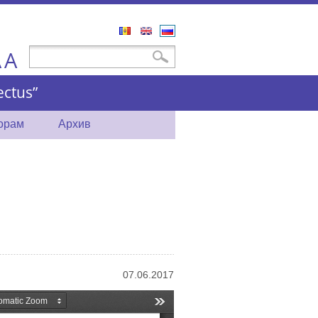
Română
English
Русский
A
Форма поиска
Поиск
A
ctus”
торам
Архив
07.06.2017