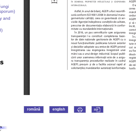
Fungi
ysporum)
ty and
I)
română
english