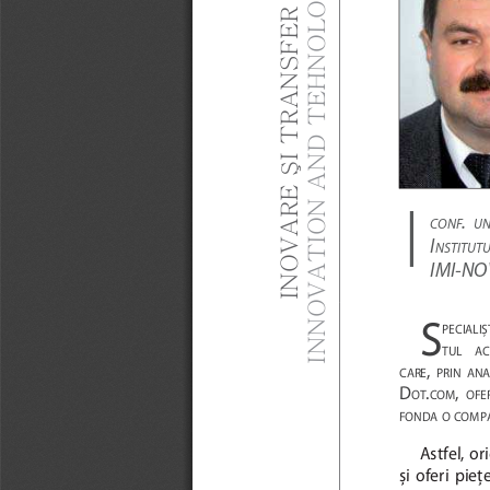
INOVARE ŞI TRANSFER TEHNOLOGIC/ 
INNOVATION AND TEHNOLOGY TRANSFER
| 
.  
CONF
UN
I
NSTITUT
IMI-NO
S
PECIALIȘT
TUL
AC
, 
CARE
PRIN
ANA
D
.
, 
OT
COM
OFE
FONDA
O
COMPA
Astfel,  or
și  oferi  pieţ