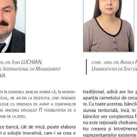
| 
. 
. I
 LUCHIAN,
.  
. 
. A
 
IV
DR
VAN
CONF
UNIV
DR
NGELA
 I
 M
U
 S
UL
NTERNATIONAL
DE
ANAGEMENT
NIVERSITATEA
DE
TAT
D
VA
, 
-
tradiţional,  adică  are  loc 
II
ÎN
DOMENIUL
BANCAR
AFIRMĂ
CĂ
ÎN
MOMEN
, 
apariţia carnetului de cecu
TUAL
NE
AFLĂM
LA
ÎNCEPUTUL
UNEI
PERIOADE
re. Cu toate acestea, bănci
LOGIE
CU
PERIOADA
DE
AVÂNT
A
COMPANIILOR
  IT  
siunea  teritorială,  însă,  în
RĂ
ORICĂRUI
SPECIALIST
POSIBILITATEA
DE
A
. 
băncilor  vor  conștientiza  fap
NIE
DE
LA
ZERO
nu este raţională cheltuir
ice  bancă,  cât  de  mică,  poate  elabora  
tru  crearea  și  întreţinerea 
ei  o  soluţie  inovativă,  care-i  va  crea  o  
reprezentanţelor existente 