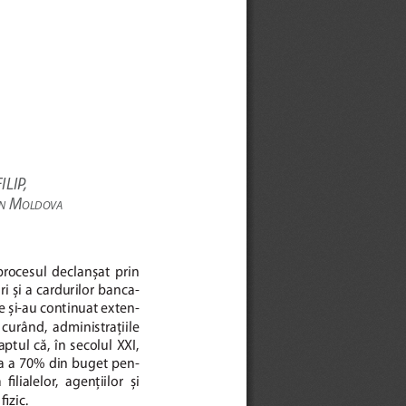
FILIP, 
 M
IN
OLDOVA
 procesul  declanșat  prin  
ri și a cardurilor banca-
le și-au continuat exten-
  curând,  administraţiile  
tul  că,  în  secolul  XXI,  
ea a 70% din buget pen-
 fi
  lialelor,  agenţiilor  și  
fi
 zic.