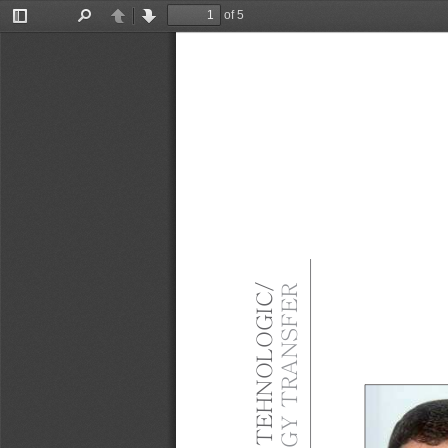
of 5
Toggle
Find
Previous
Next
Sidebar