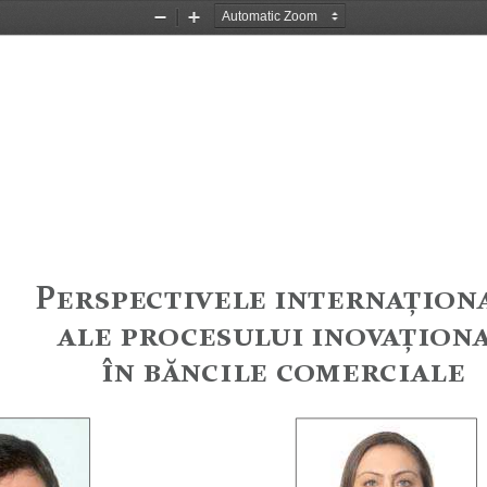
Zoom
Zoom
Out
In
P
ĊėĘĕĊĈęĎěĊđĊ
ĎēęĊėēĆūĎĔē
ĆđĊ
ĕėĔĈĊĘĚđĚĎ
ĎēĔěĆūĎĔē
ńē
ćĦēĈĎđĊ
ĈĔĒĊėĈĎĆđĊ