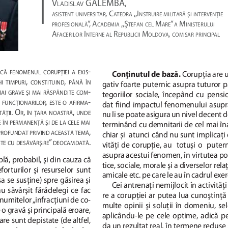
|               
 V
 GALEMBA,
LADISLAV
, C
 ,,I
ASISTENT
UNIVERSITAR
ATEDRA
NSTRUIRE
MILITARĂ
ȘI
INTERVENŢIE
”,   A
 ,,Ș
 M
” 
 M
PROFESIONALĂ
CADEMIA
TEFAN
CEL
ARE
A
INISTERULUI
A
 I
 R
 M
, 
FACERILOR
NTERNE
AL
EPUBLICII
OLDOVA
COMISAR
PRINCIPAL
-
CĂ
FENOMENUL
CORUPŢIEI
A
EXIS
Corupţia are 
Conţinutul de bază. 
, 
, 
HI
TIMPURI
CONSTITUIND
PÂNĂ
ÎN
gativ foarte puternic asupra tuturor pă
-
AI
GRAVE
ŞI
MAI
RĂSPÂNDITE
COM
tegoriilor  sociale,  începând  cu  pension
, 
-
FUNCŢIONARILOR
ESTE
O
AFIRMA
dat  fi
  ind  impactul  fenomenului  asupr
. O
, 
, 
TĂŢII
R
ÎN
ŢARA
NOASTRĂ
UNDE
nu li se poate asigura un nivel decent de
E
ÎN
PERMA
NENŢĂ
ŞI
DE
LA
CELE
MAI
terminând cu demnitarii de cel mai înal
, 
PROFUNDAT
PRIVIND
ACEASTĂ
TEMĂ
chiar și  atunci când nu sunt implicaţi d
” 
.
ŞTE
CU
DESĂVÂRŞIRE
DEOCAMDATĂ
vităţi  de  corupţie,  au    totuşi  o    putern
asupra acestui fe nomen, în virtutea pozi
lă, probabil, şi din cauza că 
tice, sociale, morale şi a diverselor relaţ
forturilor  şi  resurselor  sunt  
amicale etc. pe care le au în cadrul exerc
a se susţine) spre găsirea şi 
Cei antrenaţi nemijlocit în activită
  săvârşit  fărădelegi  ce  fac  
re a corupţiei ar putea lua cunoştinţă 
-numitelor „infracţiuni de co-
multe  opinii  şi  soluţii  în  domeniu,  se
 o gravă şi prin cipală eroare, 
aplicându-le  pe  cele  optime,  adică  pe  
re sunt depistate (de altfel, 
da un rezultat real, în ter mene reduse