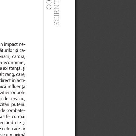
un impact ne-
turilor şi ca-
arii,  cărora,  
a  economiei,  
 existenţă, şi 
t rang, care, 
irect în acti-
ică  infl
 uenţă 
ţiei lor poli-
ii de serviciu, 
itării puterii.
ţi de combate-
astfel cu mai 
lectându-le  şi  
cele  care  ar  
 şi cu maximă 