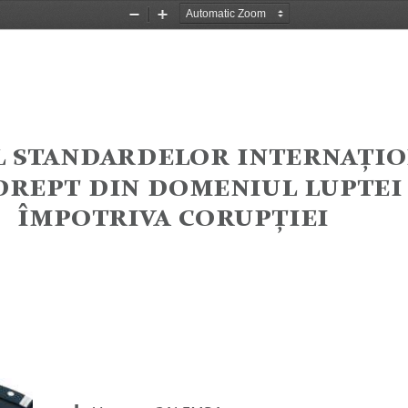
Zoom
Zoom
Out
In
đ
ĘęĆēĉĆėĉĊđĔė
ĎēęĊėēĆūĎĔ
ĉėĊĕę
ĉĎē
ĉĔĒĊēĎĚđ
đĚĕęĊĎ
ńĒĕĔęėĎěĆ
ĈĔėĚĕūĎĊĎ