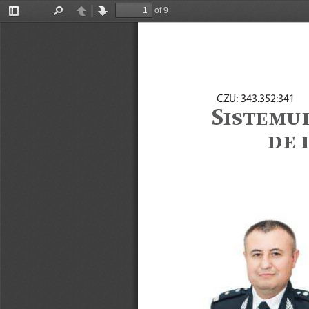
of 9
Toggle
Find
Previous
Next
Sidebar
CZU: 343.352:341
S
ĎĘęĊĒĚ
ĉĊ