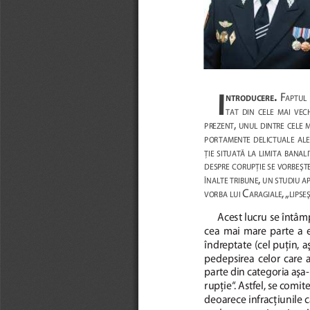
F
I
. 
APTUL
NTRODUCERE
TAT
DIN
CELE
MAI
VEC
, 
PREZENT
UNUL
DINTRE
CELE
M
PORTAMENTE
DELICTUALE
ALE
ŢIE
SITUATĂ
LA
LIMITA
BANALI
DESPRE
CORUPŢIE
SE
VORBEŞT
, 
ÎNALTE
TRIBUNE
UN
STUDIU
A
 C
, „
VORBA
LUI
ARAGIALE
LIPSE
Acest lucru se întâmp
cea  mai  mare  parte  a  e
îndreptate (cel puţin, aş
pedepsirea  celor  care  au
parte din catego ria aşa
rupţie“. Astfel, se comite
deoarece infracţiunile ca