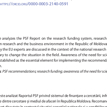
://
.
/0000-0003-2140-0591
HTTPS
ORCID
ORG
e  analyzes  the  PSF  Report  on  the  research  funding  system,  research 
n research and the business environment in the Republic of Moldov
 the EU experts are discussed in the context of the national research
ry to change the situation in the fi
 eld. Awareness of the need for sci
stablished as the essential element for implementing the recommend
h.
s
: 
PSF recommendations; research funding; awareness of the need for sci
 este analizat Raportul PSF privind sistemul de fi
  nanţare a cercetării, in
le dintre cercetare și mediul de afaceri în 
Republica Moldova. Recomandă