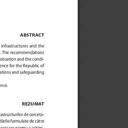
ABSTRACT 
 infrastructures  and  the  
a. The recommendations 
 situation and the condi-
ence for the Republic of 
ations and safeguarding 
ence.
REZUMAT 
frastructurilor de cerceta-
rile formulate de către 