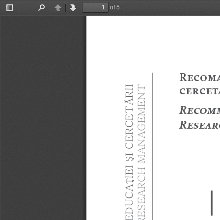
of 5
Toggle
Find
Previous
Next
Sidebar
R
ĊĈĔĒ
p
ĈĊėĈĊę
R
ĊĈĔĒ
R
ĊĘĊĆ
ݨ
G
| 
ݬ