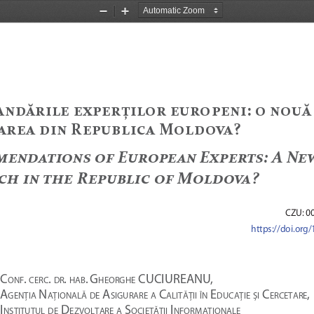
Zoom
Zoom
Out
In
ĆēĉĦėĎđĊ
ĊĝĕĊėūĎđĔė
ĊĚėĔĕĊēĎ
: 
Ĕ
ēĔĚĦ
ĆėĊĆ
ĉĎē
 R
ĊĕĚćđĎĈĆ
 M
ĔđĉĔěĆ
?
ĒĊēĉĆęĎĔēĘ
Ĕċ
 E
ĚėĔĕĊĆē
 E
ĝĕĊėęĘ
: A N
Ċ
ėĈč
Ďē
ęčĊ
 R
ĊĕĚćđĎĈ
Ĕċ
 M
ĔđĉĔěĆ
?
CZU: 0
 https://doi.or
 C
. 
. 
. 
.
G
 CUCIUREANU,
ONF
CERC
DR
HAB
HEORGHE
A
 N
 A
 C
 E
 C
,
GENŢIA
AŢIONALĂ
DE
SIGURARE
A
ALITĂŢII
ÎN
DUCAŢIE
ȘI
ERCETARE
I
 D
 S
 I
NSTITUTUL
DE
EZVOLTARE
A
OCIETĂŢII
NFORMAŢIONALE