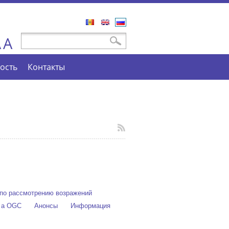
Română
English
Русский
A
Форма поиска
Поиск
A
ость
Контакты
по рассмотрению возражений
e a OGC
Анонсы
Информация