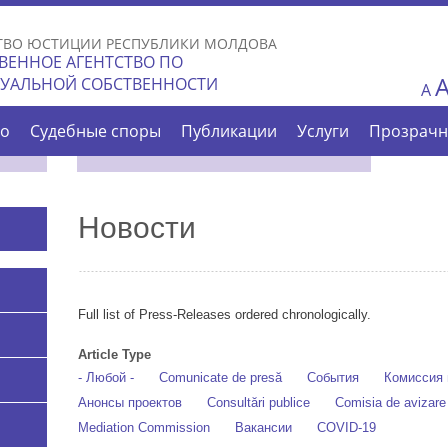
Skip to
main
ТВО ЮСТИЦИИ РЕСПУБЛИКИ МОЛДОВА
content
ВЕННОЕ АГЕНТСТВО ПО
ТУАЛЬНОЙ СОБСТВЕННОСТИ
A
во
Судебные споры
Публикации
Услуги
Прозрачн
Новости
Full list of Press-Releases ordered chronologically.
Article Type
- Любой -
Comunicate de presă
События
Комиссия 
Анонсы проектов
Consultări publice
Comisia de avizar
Mediation Commission
Вакансии
COVID-19