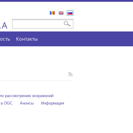
Română
English
Русский
A
Форма поиска
Поиск
A
ость
Контакты
по рассмотрению возражений
e a OGC
Анонсы
Информация