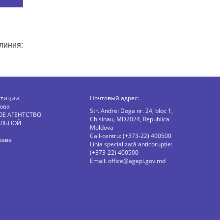
линия:
стиции
Почтовый адрес:
ова
Str. Andrei Doga nr. 24, bloc 1,
ОЕ АГЕНТСТВО
Chisinau, MD2024, Republica
АЛЬНОЙ
Moldova
Call-centru: (+373-22) 400500
рава
Linia specializată anticorupție:
(+373-22) 400500
Email:
office@agepi.gov.md