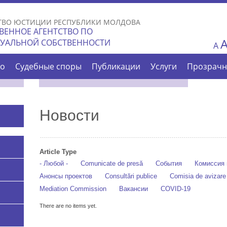
Skip to
main
ТВО ЮСТИЦИИ РЕСПУБЛИКИ МОЛДОВА
content
ВЕННОЕ АГЕНТСТВО ПО
ТУАЛЬНОЙ СОБСТВЕННОСТИ
A
во
Судебные споры
Публикации
Услуги
Прозрачн
Новости
Article Type
- Любой -
Comunicate de presă
События
Комиссия 
Анонсы проектов
Consultări publice
Comisia de avizar
Mediation Commission
Вакансии
COVID-19
There are no items yet.