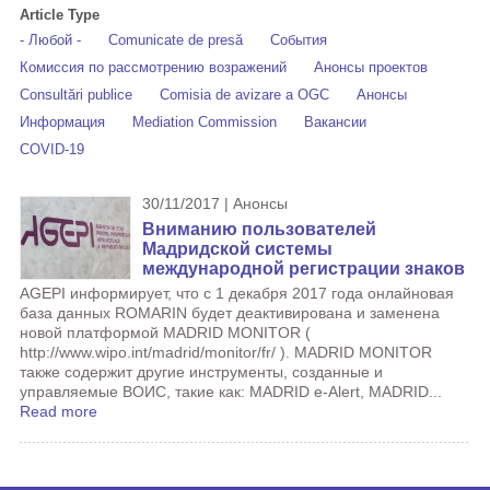
Article Type
- Любой -
Comunicate de presă
События
Комиссия по рассмотрению возражений
Анонсы проектов
Consultări publice
Comisia de avizare a OGC
Анонсы
Информация
Mediation Commission
Вакансии
COVID-19
30/11/2017 | Анонсы
Вниманию пользователей
Мадридской системы
международной регистрации знаков
AGEPI информирует, что с 1 декабря 2017 года онлайновая
база данных ROMARIN будет деактивирована и заменена
новой платформой MADRID MONITOR (
http://www.wipo.int/madrid/monitor/fr/ ). MADRID MONITOR
также содержит другие инструменты, созданные и
управляемые ВОИС, такие как: MADRID e-Alert, MADRID...
Read more