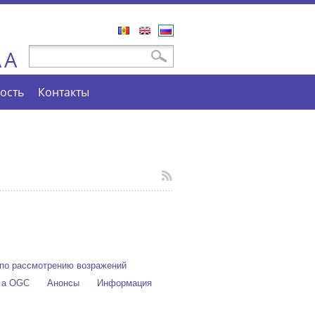
Română
English
Русский
A
Форма поиска
Поиск
A
ость
Контакты
по рассмотрению возражений
e a OGC
Анонсы
Информация