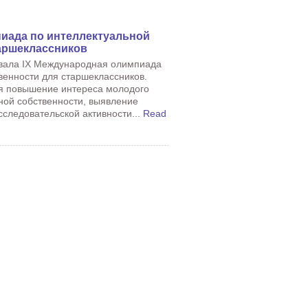
иада по интеллектуальной
аршеклассников
товала IХ Международная олимпиада
венности для старшеклассников.
я повышение интереса молодого
ной собственности, выявление
сследовательской активности...
Read