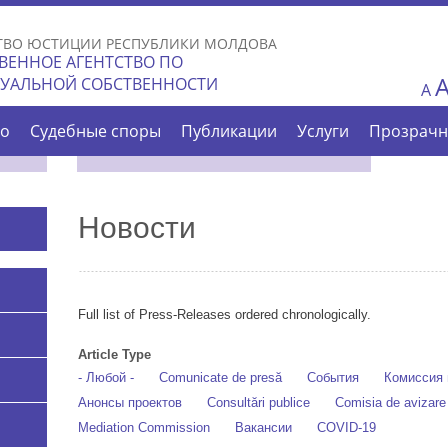
Skip to
main
ТВО ЮСТИЦИИ РЕСПУБЛИКИ МОЛДОВА
content
ВЕННОЕ АГЕНТСТВО ПО
ТУАЛЬНОЙ СОБСТВЕННОСТИ
A
во
Судебные споры
Публикации
Услуги
Прозрачн
Новости
Full list of Press-Releases ordered chronologically.
Article Type
- Любой -
Comunicate de presă
События
Комиссия 
Анонсы проектов
Consultări publice
Comisia de avizar
Mediation Commission
Вакансии
COVID-19