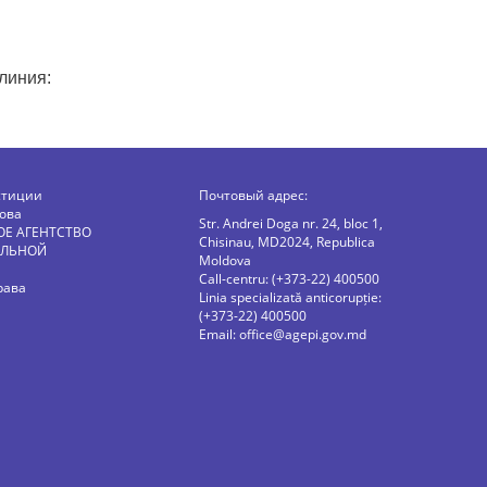
линия:
стиции
Почтовый адрес:
ова
Str. Andrei Doga nr. 24, bloc 1,
ОЕ АГЕНТСТВО
Chisinau, MD2024, Republica
АЛЬНОЙ
Moldova
Call-centru: (+373-22) 400500
рава
Linia specializată anticorupție:
(+373-22) 400500
Email:
office@agepi.gov.md