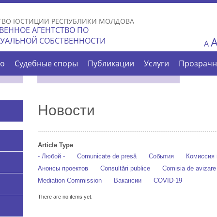
Skip to
main
ТВО ЮСТИЦИИ РЕСПУБЛИКИ МОЛДОВА
content
ВЕННОЕ АГЕНТСТВО ПО
ТУАЛЬНОЙ СОБСТВЕННОСТИ
A
во
Судебные споры
Публикации
Услуги
Прозрачн
Новости
Article Type
- Любой -
Comunicate de presă
События
Комиссия 
Анонсы проектов
Consultări publice
Comisia de avizar
Mediation Commission
Вакансии
COVID-19
There are no items yet.