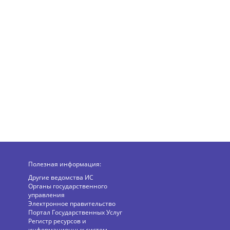
Полезная информация:
Другие ведомства ИС
Органы государственного
управления
Электронное правительство
Портал Государственных Услуг
Регистр ресурсов и
информационных систем