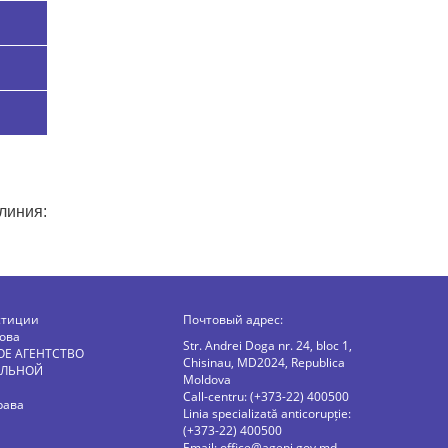
линия:
стиции
Почтовый адрес:
ова
Str. Andrei Doga nr. 24, bloc 1,
ОЕ АГЕНТСТВО
Chisinau, MD2024, Republica
АЛЬНОЙ
Moldova
Call-centru: (+373-22) 400500
рава
Linia specializată anticorupție:
(+373-22) 400500
Email:
office@agepi.gov.md