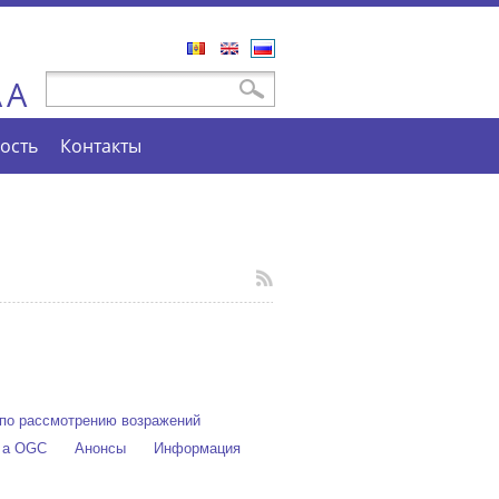
Română
English
Русский
A
Форма поиска
Поиск
A
ость
Контакты
по рассмотрению возражений
e a OGC
Анонсы
Информация