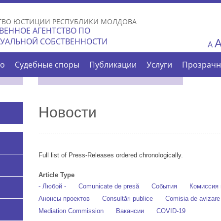
Skip to
main
ТВО ЮСТИЦИИ РЕСПУБЛИКИ МОЛДОВА
content
ВЕННОЕ АГЕНТСТВО ПО
ТУАЛЬНОЙ СОБСТВЕННОСТИ
A
во
Судебные споры
Публикации
Услуги
Прозрачн
Новости
Full list of Press-Releases ordered chronologically.
Article Type
- Любой -
Comunicate de presă
События
Комиссия 
Анонсы проектов
Consultări publice
Comisia de avizar
Mediation Commission
Вакансии
COVID-19