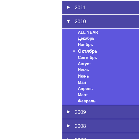
2011
2010
ALL YEAR
Декабрь
Ноябрь
Октябрь
Сентябрь
Август
Июль
Июнь
Май
Апрель
Март
Февраль
2009
2008