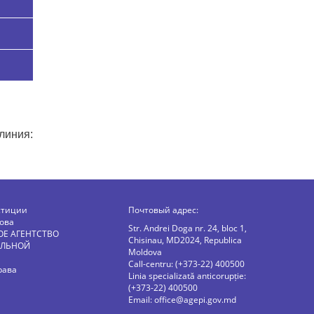
линия:
стиции
Почтовый адрес:
ова
Str. Andrei Doga nr. 24, bloc 1,
ОЕ АГЕНТСТВО
Chisinau, MD2024, Republica
АЛЬНОЙ
Moldova
Call-centru: (+373-22) 400500
рава
Linia specializată anticorupție:
(+373-22) 400500
Email:
office@agepi.gov.md