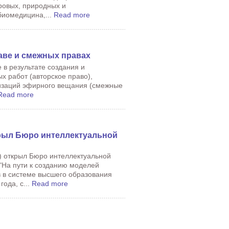
ровых, природных и
биомедицина,...
Read more
аве и смежных правах
в результате создания и
х работ (авторское право),
изаций эфирного вещания (смежные
Read more
рыл Бюро интеллектуальной
) открыл Бюро интеллектуальной
На пути к созданию моделей
 в системе высшего образования
ода, с...
Read more