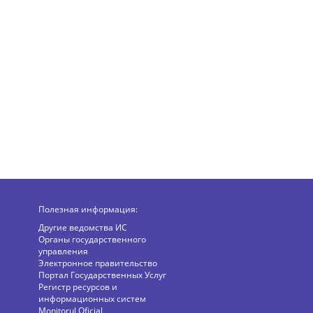
Полезная информация:
Другие ведомства ИС
Органы государственного
управления
Электронное правительство
Портал Государственных Услуг
Регистр ресурсов и
информационных систем
Monitorul Oficial