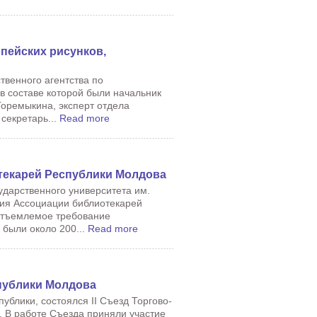
пейских рисунков,
твенного агентства по
в составе которой были начальник
оремыкина, эксперт отдела
секретарь...
Read more
текарей Республики Молдова
сударственного университета им.
ция Ассоциации библиотекарей
отъемлемое требование
были около 200...
Read more
публики Молдова
публики, состоялся II Съезд Торгово-
 В работе Съезда приняли участие