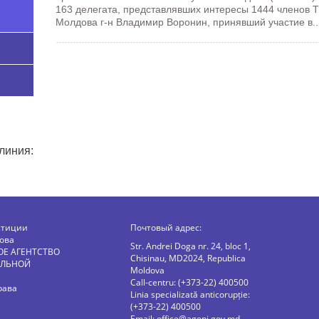
163 делегата, представлявших интересы 1444 членов 
Молдова г-н Владимир Воронин, принявший участие в..
линия:
стиции
Почтовый адрес:
ова
Str. Andrei Doga nr. 24, bloc 1,
ОЕ АГЕНТСТВО
Chisinau, MD2024, Republica
АЛЬНОЙ
Moldova
Call-centru: (+373-22) 400500
рава
Linia specializată anticorupție:
(+373-22) 400500
Email:
office@agepi.gov.md