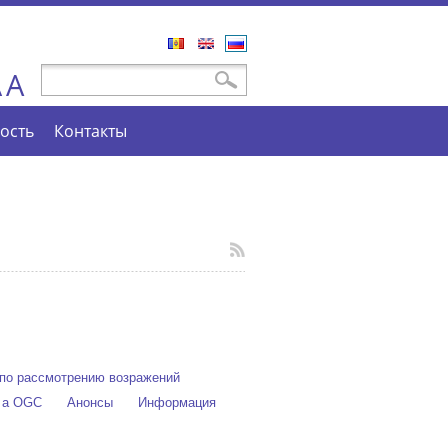
Română
English
Русский
A
Форма поиска
Поиск
A
ость
Контакты
по рассмотрению возражений
e a OGC
Анонсы
Информация