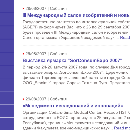
29/08/2007 | События
III Международный салон изобретений и нов
Государственное агентство по интеллектуальной собст
(AGEPI) информирует Вас, что с 26 по 29 сентября 2007
будет проведен III Международный салон изобретений 
Салон организован Украинской академией наук,...
Read
29/08/2007 | События
Выставка-ярмарка "SorConsumExpo-2007"
В период 24-26 августа 2007 года, по случаю Дня город
выставка-ярмарка „SorConsumExpo-2007”. Церемонию 
филиала Торгово-промышленной палаты в городе Соро
ООО „Stanimir” города Сорока Татьяна Пуга. Представл
29/08/2007 | События
«Менеджмент исследований и инноваций»
Организации Cedars-Sinai Medical Center, Recoop HST Co
сотрудничестве с ВОИС, организуют с 25 августа по 2 с
Республика), тренинг «Менеджмент исследований и инн
здании Факультета военно-медицинских наук...
Read m