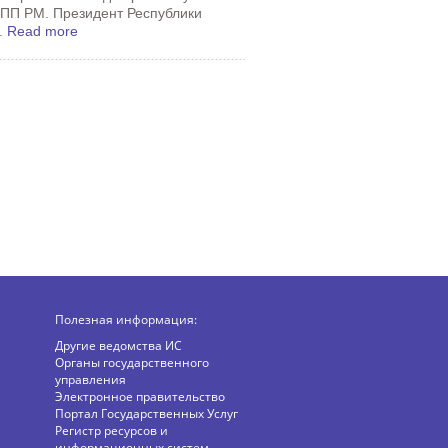
ТПП РМ. Президент Республики
.
Read more
Полезная информация:
Другие ведомства ИС
Органы государственного
управления
Электронное правительство
Портал Государственных Услуг
Регистр ресурсов и
информационных систем