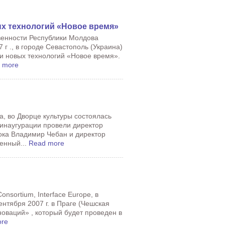
ых технологий «Новое время»
венности Республики Молдова
 г ., в городе Севастополь (Украина)
и новых технологий «Новое время».
 more
а, во Дворце культуры состоялась
инаугурации провели директор
ка Владимир Чебан и директор
енный...
Read more
nsortium, Interface Europe, в
ентября 2007 г. в Праге (Чешская
оваций» , который будет проведен в
ore