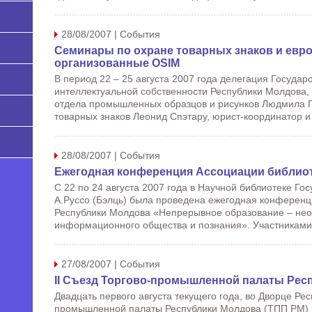
28/08/2007 | События
Семинары по охране товарных знаков и евро
организованные OSIM
В период 22 – 25 августа 2007 года делегация Государс
интеллектуальной собственности Республики Молдова, 
отдела промышленных образцов и рисунков Людмила Г
товарных знаков Леонид Спэтару, юрист-координатор и 
28/08/2007 | События
Ежегодная конференция Ассоциации библио
С 22 по 24 августа 2007 года в Научной библиотеке Го
А.Руссо (Бэлць) была проведена ежегодная конферен
Республики Молдова «Непрерывное образование – не
информационного общества и познания». Участниками 
27/08/2007 | События
II Съезд Торгово-промышленной палаты Рес
Двадцать первого августа текущего года, во Дворце Рес
промышленной палаты Республики Молдова (ТПП РМ) .