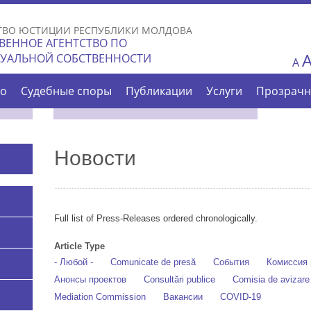
Skip to
main
ТВО ЮСТИЦИИ РЕСПУБЛИКИ МОЛДОВА
content
ВЕННОЕ АГЕНТСТВО ПО
ТУАЛЬНОЙ СОБСТВЕННОСТИ
A
во
Судебные споры
Публикации
Услуги
Прозрачн
Новости
Full list of Press-Releases ordered chronologically.
Article Type
- Любой -
Comunicate de presă
События
Комиссия 
Анонсы проектов
Consultări publice
Comisia de avizar
Mediation Commission
Вакансии
COVID-19