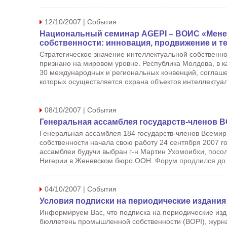
12/10/2007 | События
Национальный семинар AGEPI – ВОИС «Мене
собственности: инновация, продвижение и т
Стратегическое значение интеллектуальной собственн
признано на мировом уровне. Республика Молдова, в к
30 международных и региональных конвенций, соглаше
которых осуществляется охрана объектов интеллектуал
08/10/2007 | События
Генеральная ассамблея государств-членов 
Генеральная ассамблея 184 государств-членов Всемир
собственности начала свою работу 24 сентября 2007 го
ассамблеи будучи выбран г-н Мартин Ухомоибхи, посо
Нигерии в Женевском бюро ООН. Форум продлился до 
04/10/2007 | События
Условия подписки на периодические издания
Информируем Вас, что подписка на периодические и
бюллетень промышленной собственности (BOPI), журнал