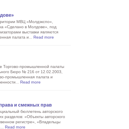
лдове»
ерритории МВЦ «Молдэкспо»,
ка «Сделано в Молдове», под
низаторами выставки являются
нная палата и...
Read more
иве Торгово-промышленной палаты
ного Бюро № 216 от 12.02.2003,
ово-промышленная палата и
енности...
Read more
права и смежных прав
ициальный бюллетень авторского
их разделов: «Объекты авторского
твенном регистре», «Владельцы
...
Read more