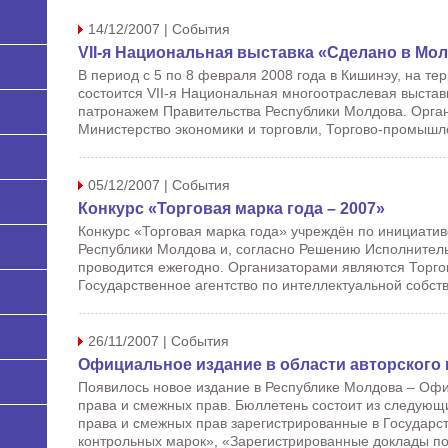
14/12/2007 | События
VII-я Национальная выставка «Сделано в Мо
В период с 5 по 8 февраля 2008 года в Кишинэу, на т
состоится VII-я Национальная многоотраслевая выстав
патронажем Правительства Республики Молдова. Орга
Министерство экономики и торговли, Торгово-промышле
05/12/2007 | События
Конкурс «Торговая марка года – 2007»
Конкурс «Торговая марка года» учреждён по инициат
Республики Молдова и, согласно Решению Исполнитель
проводится ежегодно. Организаторами являются Торг
Государственное агентство по интеллектуальной собств
26/11/2007 | События
Официальное издание в области авторского 
Появилось новое издание в Республике Молдова – Оф
права и смежных прав. Бюллетень состоит из следующ
права и смежных прав зарегистрированные в Государс
контрольных марок», «Зарегистрированные доклады по