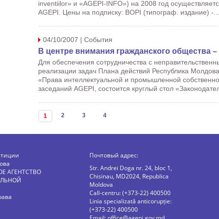
inventiilor» и «AGEPI-INFO») на 2008 год осуществляе
AGEPI. Цены на подписку: BOPI (типограф. издание) -..
04/10/2007 | События
В центре внимания гражданского общества –
Для обеспечения сотрудничества с неправительственн
реализации задач Плана действий Республика Молдова
«Права интеллектуальной и промышленной собственност
заседаний AGEPI, состоится круглый стол «Законодате
Страницы
2
3
4
1
стиции
Почтовый адрес:
ова
Str. Andrei Doga nr. 24, bloc 1,
ОЕ АГЕНТСТВО
Chisinau, MD2024, Republica
АЛЬНОЙ
Moldova
Call-centru: (+373-22) 400500
рава
Linia specializată anticorupție:
(+373-22) 400500
Email:
office@agepi.gov.md