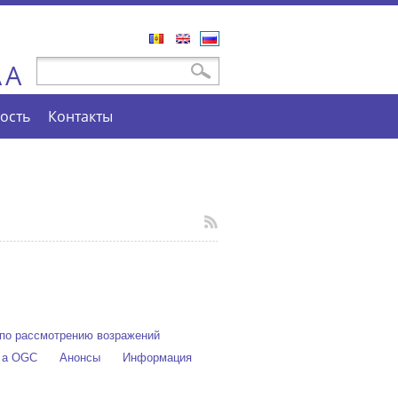
Română
English
Русский
A
Форма поиска
Поиск
A
ость
Контакты
по рассмотрению возражений
e a OGC
Анонсы
Информация