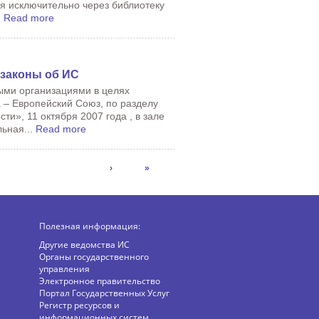
тся исключительно через библиотеку
.
Read more
 законы об ИС
ыми организациями в целях
 – Европейский Союз, по разделу
и», 11 октября 2007 года , в зале
льная...
Read more
›
»
Полезная информация:
Другие ведомства ИС
Органы государственного
управления
Электронное правительство
Портал Государственных Услуг
Регистр ресурсов и
информационных систем