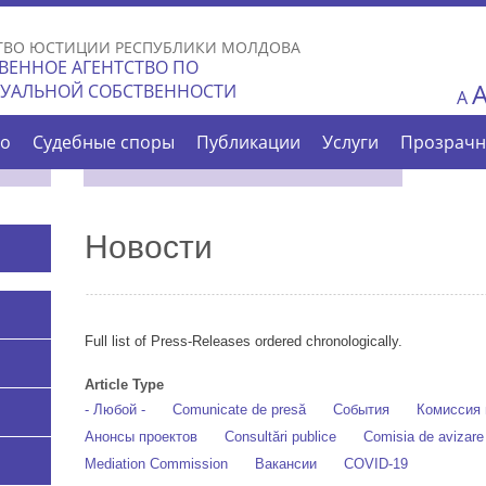
Skip to
main
ТВО ЮСТИЦИИ РЕСПУБЛИКИ МОЛДОВА
content
ВЕННОЕ АГЕНТСТВО ПО
ТУАЛЬНОЙ СОБСТВЕННОСТИ
A
во
Судебные споры
Публикации
Услуги
Прозрачн
Новости
Full list of Press-Releases ordered chronologically.
Article Type
- Любой -
Comunicate de presă
События
Комиссия 
Анонсы проектов
Consultări publice
Comisia de avizar
Mediation Commission
Вакансии
COVID-19