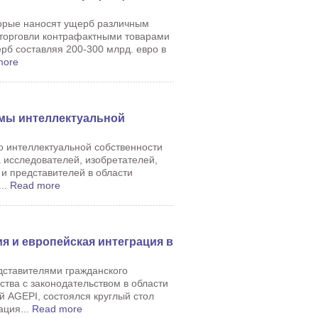
орые наносят ущерб различным
 торговли контрафактными товарами
рб составляя 200-300 млрд. евро в
more
емы интеллектуальной
о интеллектуальной собственности
 исследователей, изобретателей,
 и представителей в области
..
Read more
я и европейская интеграция в
дставителями гражданского
тва с законодательством в области
й AGEPI, состоялся круглый стол
ация...
Read more