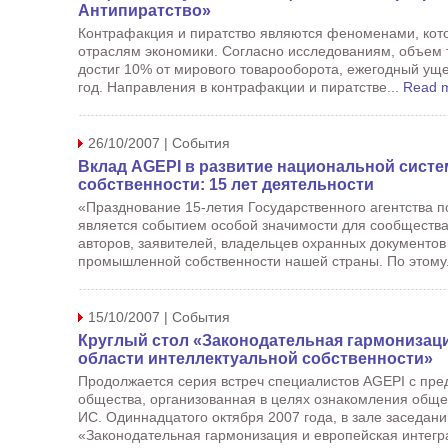
Антипиратство»
Контрафакция и пиратство являются феноменами, кот
отраслям экономики. Согласно исследованиям, объем
достиг 10% от мирового товарооборота, ежегодный уще
год. Направления в контрафакции и пиратстве...
Read 
26/10/2007 | События
Вклад AGEPI в развитие национальной сист
собственности: 15 лет деятельности
«Празднование 15-летия Государственного агентства п
является событием особой значимости для сообщества
авторов, заявителей, владельцев охранных документов
промышленной собственности нашей страны. По этому.
15/10/2007 | События
Круглый стол «Законодательная гармонизаци
области интеллектуальной собственности»
Продолжается серия встреч специалистов AGEPI с пре
общества, организованная в целях ознакомления общес
ИС. Одиннадцатого октября 2007 года, в зале заседани
«Законодательная гармонизация и европейская интегр