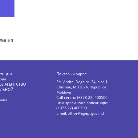
линия:
стиции
Почтовый адрес:
ова
Str. Andrei Doga nr. 24, bloc 1,
ОЕ АГЕНТСТВО
Chisinau, MD2024, Republica
АЛЬНОЙ
Moldova
Call-centru: (+373-22) 400500
рава
Linia specializată anticorupție:
(+373-22) 400500
Email:
office@agepi.gov.md