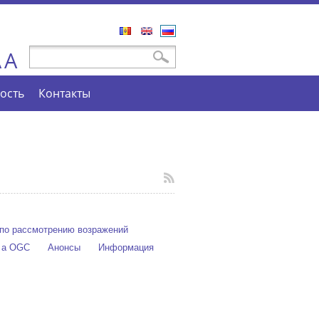
Română
English
Русский
A
Форма поиска
Поиск
A
ость
Контакты
по рассмотрению возражений
e a OGC
Анонсы
Информация