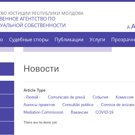
Skip to
main
ТВО ЮСТИЦИИ РЕСПУБЛИКИ МОЛДОВА
content
ВЕННОЕ АГЕНТСТВО ПО
ТУАЛЬНОЙ СОБСТВЕННОСТИ
A
во
Судебные споры
Публикации
Услуги
Прозрачн
Новости
Article Type
- Любой -
Comunicate de presă
События
Комиссия 
Анонсы проектов
Consultări publice
Comisia de avizar
Mediation Commission
Вакансии
COVID-19
There are no items yet.