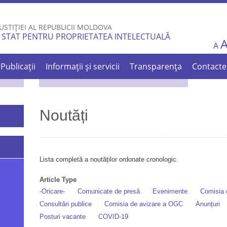
Skip to
main
USTIȚIEI AL REPUBLICII MOLDOVA
content
 STAT PENTRU PROPRIETATEA INTELECTUALĂ
A
Publicații
Informații și servicii
Transparența
Contacte
Noutăți
Lista completă a noutăților ordonate cronologic.
Article Type
-Oricare-
Comunicate de presă
Evenimente
Comisia d
Consultări publice
Comisia de avizare a OGC
Anunțuri
Posturi vacante
COVID-19