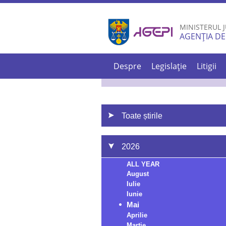
MINISTERUL J
AGENȚIA DE
Despre
Legislație
Litigii
Toate știrile
2026
ALL YEAR
August
Iulie
Iunie
Mai
Aprilie
Martie