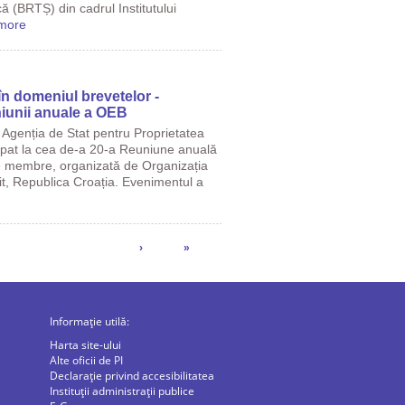
ă (BRTȘ) din cadrul Institutului
more
n domeniul brevetelor -
niunii anuale a OEB
Agenția de Stat pentru Proprietatea
cipat la cea de-a 20-a Reuniune anuală
le membre, organizată de Organizația
t, Republica Croația. Evenimentul a
›
»
Informație utilă:
Harta site-ului
Alte oficii de PI
Declarație privind accesibilitatea
Instituții administrații publice