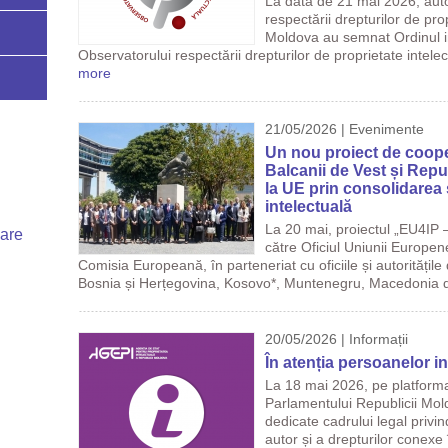
La data de 21 mai 2026, auto
respectării drepturilor de pro
Moldova au semnat Ordinul inte
Observatorului respectării drepturilor de proprietate intelect
more
21/05/2026 | Evenimente
Un nou proiect de coope
Balcanii de Vest și Repu
la UE prin consolidarea 
intelectuală
La 20 mai, proiectul „EU4IP –
uare
către Oficiul Uniunii Europen
Comisia Europeană, în parteneriat cu oficiile și autoritățile
Bosnia și Herțegovina, Kosovo*, Muntenegru, Macedonia d
20/05/2026 | Informații
În atenția persoanelor in
La 18 mai 2026, pe platforma
Parlamentului Republicii Mold
dedicate cadrului legal privi
autor și a drepturilor conexe