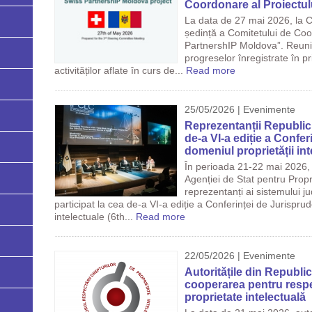
Coordonare al Proiectu
La data de 27 mai 2026, la C
ședință a Comitetului de Coo
PartnershIP Moldova”. Reuni
progreselor înregistrate în p
activităților aflate în curs de...
Read more
25/05/2026 | Evenimente
Reprezentanții Republici
de-a VI-a ediție a Confer
domeniul proprietății int
În perioada 21-22 mai 2026, o
Agenției de Stat pentru Propr
reprezentanți ai sistemului j
participat la cea de-a VI-a ediție a Conferinței de Jurisprud
intelectuale (6th...
Read more
22/05/2026 | Evenimente
Autoritățile din Republ
cooperarea pentru respe
proprietate intelectuală