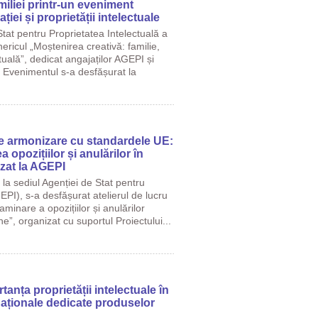
iliei printr-un eveniment
ației și proprietății intelectuale
tat pentru Proprietatea Intelectuală a
ricul „Moștenirea creativă: familie,
ctuală”, dedicat angajaților AGEPI și
. Evenimentul s-a desfășurat la
e armonizare cu standardele UE:
 opozițiilor și anulărilor în
zat la AGEPI
la sediul Agenției de Stat pentru
EPI), s-a desfășurat atelierul de lucru
aminare a opozițiilor și anulărilor
ne”, organizat cu suportul Proiectului...
nța proprietății intelectuale în
naționale dedicate produselor