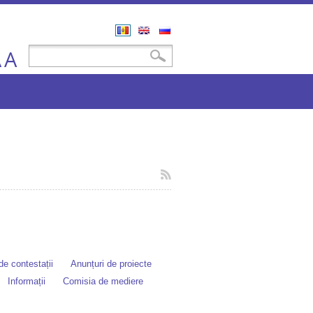
Română
English
Русский
A
Formular de căutare
Căutare
A
e contestații
Anunțuri de proiecte
Informații
Comisia de mediere