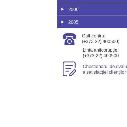
2006
2005
Call-centru:
(+373-22) 400500;
Linia anticorupție:
(+373-22) 400500
Chestionarul de eval
a satisfacției clienților