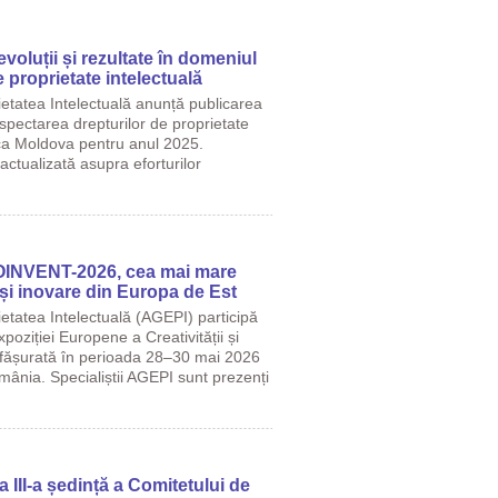
voluții și rezultate în domeniul
e proprietate intelectuală
ietatea Intelectuală anunță publicarea
espectarea drepturilor de proprietate
ica Moldova pentru anul 2025.
ctualizată asupra eforturilor
OINVENT-2026, cea mai mare
e și inovare din Europa de Est
etatea Intelectuală (AGEPI) participă
xpoziției Europene a Creativității și
fășurată în perioada 28–30 mai 2026
România. Specialiștii AGEPI sunt prezenți
 III-a ședință a Comitetului de