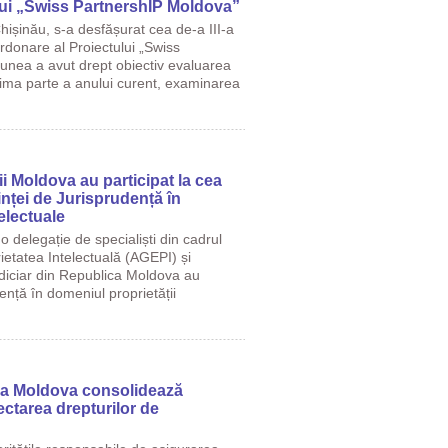
lui „Swiss PartnershIP Moldova”
hișinău, s-a desfășurat cea de-a III-a
rdonare al Proiectului „Swiss
unea a avut drept obiectiv evaluarea
rima parte a anului curent, examinarea
i Moldova au participat la cea
inței de Jurisprudență în
electuale
 delegație de specialiști din cadrul
ietatea Intelectuală (AGEPI) și
udiciar din Republica Moldova au
ență în domeniul proprietății
ica Moldova consolidează
ctarea drepturilor de