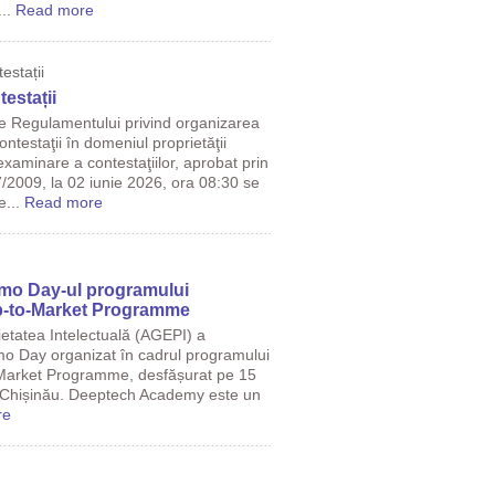
...
Read more
estații
estații
le Regulamentului privind organizarea
ntestaţii în domeniul proprietăţii
examinare a contestaţiilor, aprobat prin
/2009, la 02 iunie 2026, ora 08:30 se
e...
Read more
emo Day-ul programului
-to-Market Programme
ietatea Intelectuală (AGEPI) a
mo Day organizat în cadrul programului
arket Programme, desfășurat pe 15
 Chișinău. Deeptech Academy este un
re