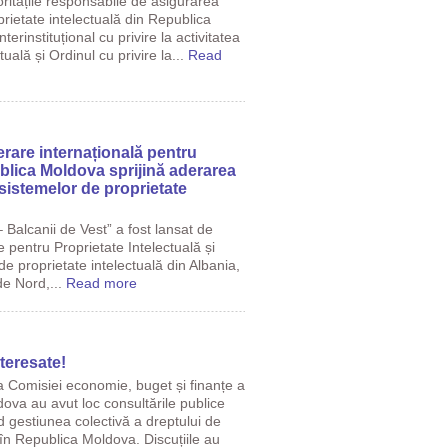
ritățile responsabile de asigurarea
prietate intelectuală din Republica
rinstituțional cu privire la activitatea
uală și Ordinul cu privire la...
Read
rare internațională pentru
blica Moldova sprijină aderarea
sistemelor de proprietate
 Balcanii de Vest” a fost lansat de
e pentru Proprietate Intelectuală și
 de proprietate intelectuală din Albania,
e Nord,...
Read more
teresate!
 Comisiei economie, buget și finanțe a
ova au avut loc consultările publice
nd gestiunea colectivă a dreptului de
 în Republica Moldova. Discuțiile au