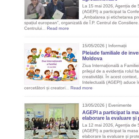
La 15 mai 2026, Agenția de S
(AGEPI) a participat la Confe
„Ambalarea și etichetarea pr
spațiul european”, organizată de Î.P. Centrul de Consiliere A
Centrului...
Read more
15/05/2026 | Informații
Pleiade familiale de inve
Moldova
Ziua Internațională a Familie
prilejul de a evidenția rolul fa
creativității. În acest contex
Intelectuală (AGEPI) aduce în
cercetători și creatori...
Read more
13/05/2026 | Evenimente
AGEPI a participat la m
elaborare la evaluare și 
La 12 mai 2026, Agenția de S
(AGEPI) a participat la masa
elaborare la evaluare și prot