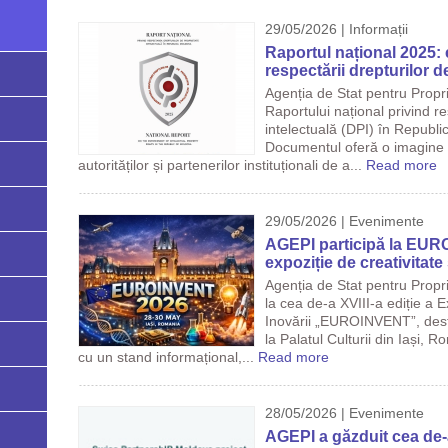
29/05/2026 | Informații
Raportul național 2025: e
respectării drepturilor d
Agenția de Stat pentru Propr
Raportului național privind r
intelectuală (DPI) în Republ
Documentul oferă o imagine a
autorităților și partenerilor instituționali de a...
Read more
29/05/2026 | Evenimente
AGEPI participă la EUR
expoziție de creativitat
Agenția de Stat pentru Propri
la cea de-a XVIII-a ediție a E
Inovării „EUROINVENT”, des
la Palatul Culturii din Iași, 
cu un stand informațional,...
Read more
28/05/2026 | Evenimente
AGEPI a găzduit cea de-a