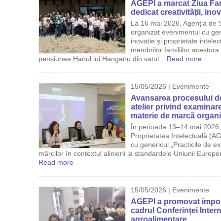
AGEPI a marcat Ziua Fam
dedicat creativității, inov
La 16 mai 2026, Agenția de S
organizat evenimentul cu gene
inovație și proprietate intele
membrilor familiilor acestora
pensiunea Hanul lui Hanganu din satul...
Read more
15/05/2026 | Evenimente
Avansarea procesului d
atelier privind examinarea
materie de marcă organi
În perioada 13–14 mai 2026, 
Proprietatea Intelectuală (AG
cu genericul „Practicile de ex
mărcilor în contextul alinierii la standardele Uniunii Europe
Read more
15/05/2026 | Evenimente
AGEPI a promovat importa
cadrul Conferinței Inter
agroalimentare