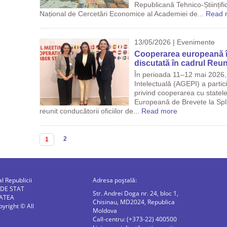
Republicană Tehnico-Științific
Național de Cercetări Economice al Academiei de...
Read 
13/05/2026 | Evenimente
Cooperarea europeană î
discutată în cadrul Reu
În perioada 11–12 mai 2026, 
Intelectuală (AGEPI) a parti
privind cooperarea cu state
Europeană de Brevete la Spli
reunit conducătorii oficiilor de...
Read more
Pagini
2
1
al Republicii
Adresa poștală:
 DE STAT
Str. Andrei Doga nr. 24, bloc 1,
ATEA
Chisinau, MD2024, Republica
right © All
Moldova
Call-centru: (+373-22) 400500