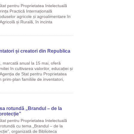
tat pentru Proprietatea Intelectuală
rința Practică Internațională
oduselor agricole și agroalimentare în
gricolă și Rurală, în incinta
ntatori și creatori din Republica
i, marcată anual la 15 mai, oferă
miliei în cultivarea valorilor, educației și
t, Agenția de Stat pentru Proprietatea
 prim-plan familiile de inventatori,
asa rotundă „Brandul – de la
protecție”
tat pentru Proprietatea Intelectuală
 rotundă cu tema „Brandul – de la
ecție”, organizată de Biblioteca