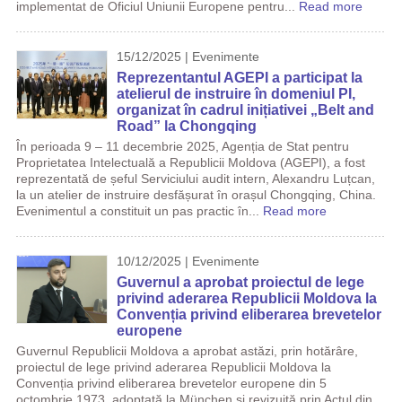
implementat de Oficiul Uniunii Europene pentru...
Read more
15/12/2025 | Evenimente
Reprezentantul AGEPI a participat la
atelierul de instruire în domeniul PI,
organizat în cadrul inițiativei „Belt and
Road” la Chongqing
În perioada 9 – 11 decembrie 2025, Agenția de Stat pentru
Proprietatea Intelectuală a Republicii Moldova (AGEPI), a fost
reprezentată de șeful Serviciului audit intern, Alexandru Luțcan,
la un atelier de instruire desfășurat în orașul Chongqing, China.
Evenimentul a constituit un pas practic în...
Read more
10/12/2025 | Evenimente
Guvernul a aprobat proiectul de lege
privind aderarea Republicii Moldova la
Convenția privind eliberarea brevetelor
europene
Guvernul Republicii Moldova a aprobat astăzi, prin hotărâre,
proiectul de lege privind aderarea Republicii Moldova la
Convenția privind eliberarea brevetelor europene din 5
octombrie 1973, adoptată la München și revizuită prin Actul din