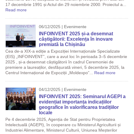
17 decembrie 1991 și Actul din 29 noiembrie 2000. Proiectul a...
Read more
06/12/2025 | Evenimente
INFOINVENT 2025 și-a desemnat
câștigătorii: Excelența în inovare
premiată la Chișinău
Cea de-a XIX-a ediție a Expoziției Internaționale Specializate
(EIS) „INFOINVENT”, care a avut loc în perioada 3–5 decembrie
2025 , și-a desemnat câștigătorii în cadrul Ceremoniei de
premiere a laureaților, desfășurată vineri, 5 decembrie 2025, la
Centrul Internațional de Expoziții „Moldexpo”...
Read more
04/12/2025 | Evenimente
INFOINVENT 2025: Seminarul AGEPI a
evidențiat importanța indicațiilor
geografice în valorificarea tradițiilor
locale
Pe 4 decembrie 2025, Agenția de Stat pentru Proprietatea
Intelectuală (AGEPI), în cooperare cu Ministerul Agriculturii și
Industriei Alimentare, Ministerul Culturii, Uniunea Meșterilor