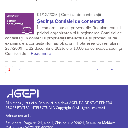
01/12/2025 | Comisia de contestații
Ședința Comisiei de contestații
În conformitate cu prevederile Regulamentului
privind organizarea şi funcţionarea Comisiei de
contestaţii în domeniul proprietăţii intelectuale şi procedura de
examinare a contestaţiilor, aprobat prin Hotărârea Guvernului nr.
257/2009, la 22 decembrie 2025, ora 13:00 se convoacă şedinţa
Comisiei de...
Read more
Pagini
2
›
»
1
Ministerul Justiției al Republicii Moldova AGENTIA DE STAT PENTRU
PROPRIETATEA INTELECTUALĂ Copyright © All rights reserved
Adresa poștală:
Str. Andrei Doga nr. 24, bloc 1, Chisinau, MD2024, Republica Moldova
Call-centru: (+373-22) 400500