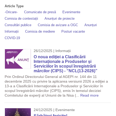
Article Type
-Oricare-
Comunicate de presă
Evenimente
Comisia de contestații
Anunțuri de proiecte
Consultări publice
Comisia de avizare a OGC
Anunțuri
Informații
Comisia de mediere
Posturi vacante
COVID-19
26/12/2025 | Informații
O noua ediţiei a Clasificării
Internaţionale a Produselor şi
Serviciilor în scopul înregistrării
mărcilor (CIPS) - “NCL(13-2026)”
Prin Ordinul Directorului General al AGEPI nr. 144 din 11
decembrie 2025 cu privire la aplicarea versiunii 2026 a ediţiei a
13-a a Clasificării Internaţionale a Produselor şi Serviciilor în
scopul înregistrării mărcilor (CIPS), emis în temeiul deciziei
Comitetului de experţi al Uniunii de la Nisa (...
Read more
24/12/2025 | Evenimente
Sărbători fericite!