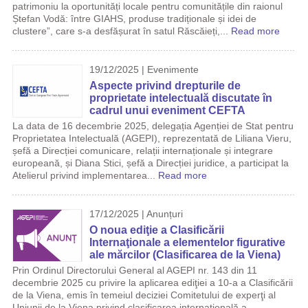
patrimoniu la oportunități locale pentru comunitățile din raionul
Ștefan Vodă: între GIAHS, produse tradiționale și idei de
clustere”, care s-a desfășurat în satul Răscăieți,...
Read more
19/12/2025 | Evenimente
Aspecte privind drepturile de
proprietate intelectuală discutate în
cadrul unui eveniment CEFTA
La data de 16 decembrie 2025, delegația Agenției de Stat pentru
Proprietatea Intelectuală (AGEPI), reprezentată de Liliana Vieru,
șefă a Direcției comunicare, relații internaționale și integrare
europeană, și Diana Stici, șefă a Direcției juridice, a participat la
Atelierul privind implementarea...
Read more
17/12/2025 | Anunțuri
O noua ediţie a Clasificării
Internaţionale a elementelor figurative
ale mărcilor (Clasificarea de la Viena)
Prin Ordinul Directorului General al AGEPI nr. 143 din 11
decembrie 2025 cu privire la aplicarea ediţiei a 10-a a Clasificării
de la Viena, emis în temeiul deciziei Comitetului de experţi al
Uniunii de la Viena privind clasificarea internaţională a