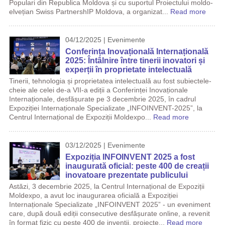
Populari din Republica Moldova și cu suportul Proiectului moldo-
elvețian Swiss PartnershIP Moldova, a organizat...
Read more
04/12/2025 | Evenimente
Conferința Inovațională Internațională
2025: Întâlnire între tinerii inovatori și
experții în proprietate intelectuală
Tinerii, tehnologia și proprietatea intelectuală au fost subiectele-
cheie ale celei de-a VII-a ediții a Conferinței Inovaționale
Internaționale, desfășurate pe 3 decembrie 2025, în cadrul
Expoziției Internaționale Specializate „INFOINVENT-2025”, la
Centrul Internațional de Expoziții Moldexpo...
Read more
03/12/2025 | Evenimente
Expoziția INFOINVENT 2025 a fost
inaugurată oficial: peste 400 de creații
inovatoare prezentate publicului
Astăzi, 3 decembrie 2025, la Centrul Internațional de Expoziții
Moldexpo, a avut loc inaugurarea oficială a Expoziției
Internaționale Specializate „INFOINVENT 2025” - un eveniment
care, după două ediții consecutive desfășurate online, a revenit
în format fizic cu peste 400 de invenții, proiecte...
Read more