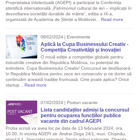
Proprietatea Intelectuală (AGEPI) a participat la Conferința
științifică internațională „Patrimoniul cultural de ieri – implicații în
dezvoltarea societății durabile de mâine”, ediția a IX-a,
organizată de Academia de Științe a Moldovei...
Read more
08/02/2024 | Evenimente
Aplică la Cupa Businessului Creativ -
Competiţia Creativităţii şi Inovaţiei
O nouă ediție a competiției globale pentru
industriile creative din Republica Moldova, cu potențial de
extindere, Cupa Businessului Creativ! Concursul se desfășoară
în Republica Moldova pentru zece ani consecutiv și ne dorim să
continuăm această tradiție frumoasă. Cine poate aplica? Orice
startup...
Read more
07/02/2024 | Posturi vacante
Lista candidaților admiși la concursul
pentru ocuparea funcțiilor publice
vacante din cadrul AGEPI
Proba scrisă va avea loc pe data de 13 februarie 2024, ora
10.00, în incinta AGEPI str. Andrei Doga 24/1, mun. Chișinău,
etajul II 1. Specialist principal, Secția mărci naționale, Direcția