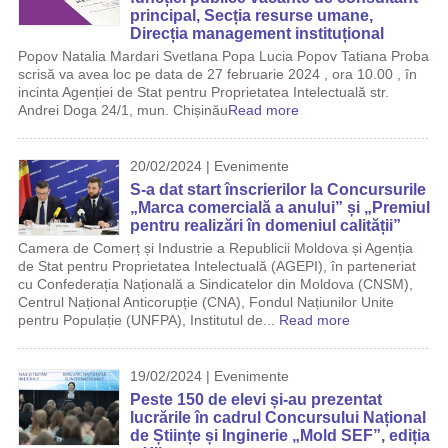
principal, Secția resurse umane,
Direcția management instituțional
Popov Natalia Mardari Svetlana Popa Lucia Popov Tatiana Proba
scrisă va avea loc pe data de 27 februarie 2024 , ora 10.00 , în
incinta Agenției de Stat pentru Proprietatea Intelectuală str.
Andrei Doga 24/1, mun. Chișinău
Read more
20/02/2024 | Evenimente
S-a dat start înscrierilor la Concursurile
„Marca comercială a anului” și „Premiul
pentru realizări în domeniul calității”
Camera de Comerț și Industrie a Republicii Moldova și Agenția
de Stat pentru Proprietatea Intelectuală (AGEPI), în parteneriat
cu Confederația Națională a Sindicatelor din Moldova (CNSM),
Centrul Național Anticorupție (CNA), Fondul Națiunilor Unite
pentru Populație (UNFPA), Institutul de...
Read more
19/02/2024 | Evenimente
Peste 150 de elevi și-au prezentat
lucrările în cadrul Concursului Național
de Științe și Inginerie „Mold SEF”, ediția