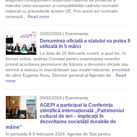
asigurării corespunderii sistemului național de protecție a
mărcilor celui european și compatibilității cadrului normativ
național cu prevederile actelor UE. Prin acest act normativ
urmează...
Read more
15/02/2024 | Evenimente
Denumirea oficială a statului va putea fi
utilizată în 5 mărci
La data de 15 februarie curent, a avut loc, în
format online, ședința Comisiei pentru examinarea cererilor
privind acordarea permisiunii de folosire a denumirii oficiale sau
istorice a statului în marcă/desen sau model industrial, prezidată
de către Eugeniu Rusu, Director general al Agenției de...
Read
more
09/02/2024 | Evenimente
AGEPI a participat la Conferința
științifică internațională „Patrimoniul
cultural de ieri – implicații în
dezvoltarea societății durabile de
mâine”
În perioada 8-9 februarie 2024, Agenția de Stat pentru