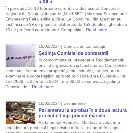
a XII-a
În perioada 16-18 februarie curent, s-a desfășurat Concursul
Național de Științe și Inginerie „Mold SEF” (Moldova Science and
Engineering Fair), ediția a XII-a. La Concursul din acest an au
fost înscrise 99 de proiecte, elaborate de 159 de elevi, ghidați de
73 de profesori coordonatori. Competiția...
Read more
19/02/2024 | Comisia de contestații
Ședința Comisiei de contestații
În conformitate cu prevederile Regulamentului
privind organizarea şi funcţionarea Comisiei de
contestaţii în domeniul proprietăţii intelectuale şi procedura de
examinare a contestaţiilor, aprobat prin Hotărârea Guvernului nr.
257/2009, la 28 martie 2024 , ora 09:00 se convoacă şedinţa
Comisiei de...
Read more
15/02/2024 | Evenimente
Parlamentul a aprobat în a doua lectură
proiectul Legii privind mărcile
Parlamentul Republicii Moldova a votat în a
doua lectură proiectul Legii privind mărcile, elaborat în scopul