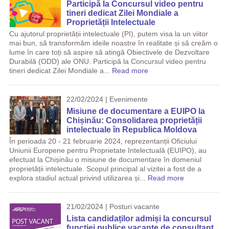
Participă la Concursul video pentru
tineri dedicat Zilei Mondiale a
Proprietății Intelectuale
Cu ajutorul proprietății intelectuale (PI), putem visa la un viitor
mai bun, să transformăm ideile noastre în realitate și să creăm o
lume în care toți să aspire să atingă Obiectivele de Dezvoltare
Durabilă (ODD) ale ONU. Participă la Concursul video pentru
tineri dedicat Zilei Mondiale a...
Read more
22/02/2024 | Evenimente
Misiune de documentare a EUIPO la
Chișinău: Consolidarea proprietății
intelectuale în Republica Moldova
În perioada 20 - 21 februarie 2024, reprezentanții Oficiului
Uniunii Europene pentru Proprietate Intelectuală (EUIPO), au
efectuat la Chișinău o misiune de documentare în domeniul
proprietății intelectuale. Scopul principal al vizitei a fost de a
explora stadiul actual privind utilizarea și...
Read more
21/02/2024 | Posturi vacante
Lista candidaților admiși la concursul
funcției publice vacante de consultant