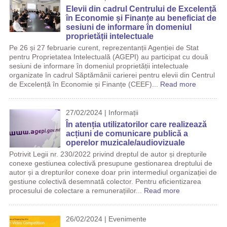
Elevii din cadrul Centrului de Excelență
în Economie și Finanțe au beneficiat de
sesiuni de informare în domeniul
proprietății intelectuale
Pe 26 și 27 februarie curent, reprezentanții Agenției de Stat
pentru Proprietatea Intelectuală (AGEPI) au participat cu două
sesiuni de informare în domeniul proprietății intelectuale
organizate în cadrul Săptămânii carierei pentru elevii din Centrul
de Excelență în Economie și Finanțe (CEEF)...
Read more
27/02/2024 | Informații
În atenția utilizatorilor care realizează
acțiuni de comunicare publică a
operelor muzicale/audiovizuale
Potrivit Legii nr. 230/2022 privind dreptul de autor și drepturile
conexe gestiunea colectivă presupune gestionarea dreptului de
autor și a drepturilor conexe doar prin intermediul organizației de
gestiune colectivă desemnată colector. Pentru eficientizarea
procesului de colectare a remunerațiilor...
Read more
26/02/2024 | Evenimente