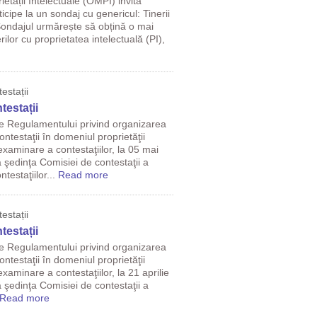
etății Intelectuale (OMPI) invită
icipe la un sondaj cu genericul: Tinerii
 Sondajul urmărește să obțină o mai
rilor cu proprietatea intelectuală (PI),
estații
testații
le Regulamentului privind organizarea
ntestaţii în domeniul proprietăţii
examinare a contestaţiilor, la 05 mai
şedinţa Comisiei de contestaţii a
estaţiilor...
Read more
estații
testații
le Regulamentului privind organizarea
ntestaţii în domeniul proprietăţii
xaminare a contestaţiilor, la 21 aprilie
şedinţa Comisiei de contestaţii a
Read more