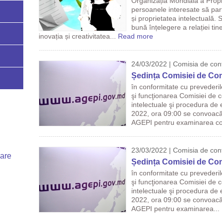
Organizația Mondială a Propri
persoanele interesate să part
și proprietatea intelectuală.
bună înțelegere a relației tine
inovația și creativitatea...
Read more
24/03/2022 | Comisia de cont
Ședința Comisiei de Con
în conformitate cu prevederi
şi funcţionarea Comisiei de co
intelectuale şi procedura de 
2022, ora 09:00 se convoacă 
AGEPI pentru examinarea cont
23/03/2022 | Comisia de cont
uare
Ședința Comisiei de Con
în conformitate cu prevederi
şi funcţionarea Comisiei de co
intelectuale şi procedura de e
2022, ora 09:00 se convoacă 
AGEPI pentru examinarea...