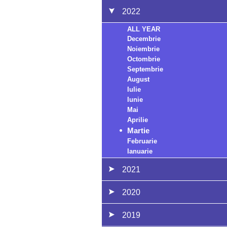
2022
ALL YEAR
Decembrie
Noiembrie
Octombrie
Septembrie
August
Iulie
Iunie
Mai
Aprilie
Martie
Februarie
Ianuarie
2021
2020
2019