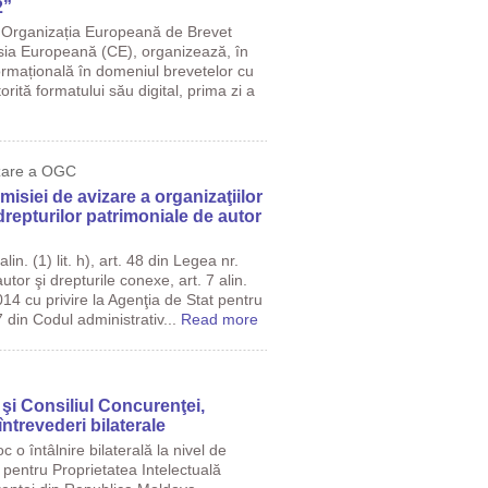
2”
 Organizația Europeană de Brevet
ia Europeană (CE), organizează, în
ormațională în domeniul brevetelor cu
rită formatului său digital, prima zi a
izare a OGC
siei de avizare a organizaţiilor
drepturilor patrimoniale de autor
lin. (1) lit. h), art. 48 din Legea nr.
tor şi drepturile conexe, art. 7 alin.
2014 cu privire la Agenţia de Stat pentru
7 din Codul administrativ...
Read more
şi Consiliul Concurenţei,
întrevederi bilaterale
c o întâlnire bilaterală la nivel de
 pentru Proprietatea Intelectuală