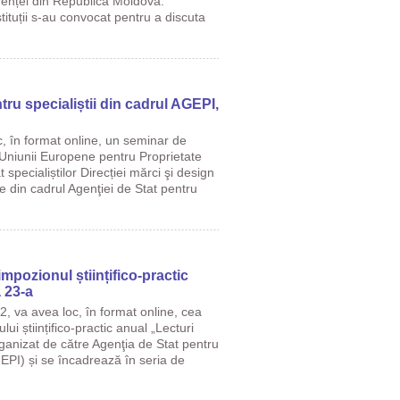
renței din Republica Moldova.
tituții s-au convocat pentru a discuta
tru specialiștii din cadrul AGEPI,
c, în format online, un seminar de
l Uniunii Europene pentru Proprietate
 specialiștilor Direcției mărci şi design
dice din cadrul Agenţiei de Stat pentru
impozionul științifico-practic
a 23-a
2, va avea loc, în format online, cea
ui științifico-practic anual „Lecturi
anizat de către Agenţia de Stat pentru
EPI) și se încadrează în seria de