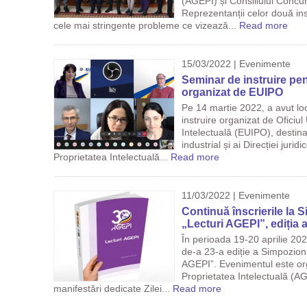
(AGEPI) și Consiliului Concu
Reprezentanții celor două ins
cele mai stringente probleme ce vizează...
Read more
15/03/2022 | Evenimente
Seminar de instruire pen
organizat de EUIPO
Pe 14 martie 2022, a avut lo
instruire organizat de Oficiu
Intelectuală (EUIPO), destinat
industrial și ai Direcției juri
Proprietatea Intelectuală...
Read more
11/03/2022 | Evenimente
Continuă înscrierile la S
„Lecturi AGEPI”, ediția 
În perioada 19-20 aprilie 202
de-a 23-a ediție a Simpozionul
AGEPI”. Evenimentul este org
Proprietatea Intelectuală (AG
manifestări dedicate Zilei...
Read more