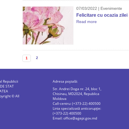
07/03/2022 | Evenimente
Felicitare cu ocazia zilei
Read more
Pagini
2
1
al Republicii
Adresa poștală:
 DE STAT
Str. Andrei Doga nr. 24, bloc 1,
ATEA
Chisinau, MD2024, Republica
right © All
Moldova
Call-centru: (+373-22) 400500
Linia specializată anticorupție:
(+373-22) 400500
Email:
office@agepi.gov.md