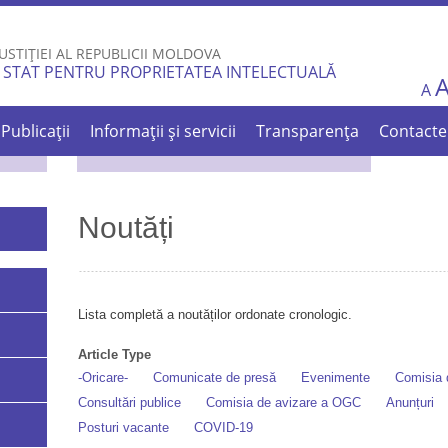
Skip to
main
USTIȚIEI AL REPUBLICII MOLDOVA
content
 STAT PENTRU PROPRIETATEA INTELECTUALĂ
A
Publicații
Informații și servicii
Transparența
Contacte
Noutăți
Lista completă a noutăților ordonate cronologic.
Article Type
-Oricare-
Comunicate de presă
Evenimente
Comisia d
Consultări publice
Comisia de avizare a OGC
Anunțuri
Posturi vacante
COVID-19