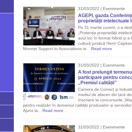
31/03/2022 | Evenimente
AGEPI, gazda Conferinței
proprietății intelectuale 
Pe 31 martie curent, s-a des
„Protecția proprietății intelec
avut loc în format hibrid și a
cultură juridică Henri Capita
Monnet Support to Associations in...
Read more
31/03/2022 | Evenimente
A fost prelungit termenu
participare pentru conc
„Premiul calității”
Camera de Comerț și Industr
mediul de afaceri din țară d
înscriere la concursurile „Ma
pentru realizări în domeniul calității produselor și serviciil
Ajuns la...
Read more
31/03/2022 | Evenimente