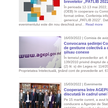
brevetelor „PATLIB 202
În perioada 12-13 mai 2022,
(OEB) în cooperare cu Comis
format online, Conferința inf
genericul „PATLIB 2022”. Dato
evenimentului este din nou deschisă anul...
Read more
16/03/2022 | Comisia de av
Convocarea şedinţei Comi
de gestiune colectivă a 
şi/sau conexe
În temeiul prevederilor art. 4 a
139/2010 privind dreptul de au
(2) lit. s) din Legea nr. 114/
Proprietatea Intelectuală, ţinând cont de prevederile art. 6
15/03/2022 | Evenimente
Cooperarea între AGEPI 
discutată în cadrul unei 
Pe 15 martie curent, a avut lo
conducere a Agenției de Stat