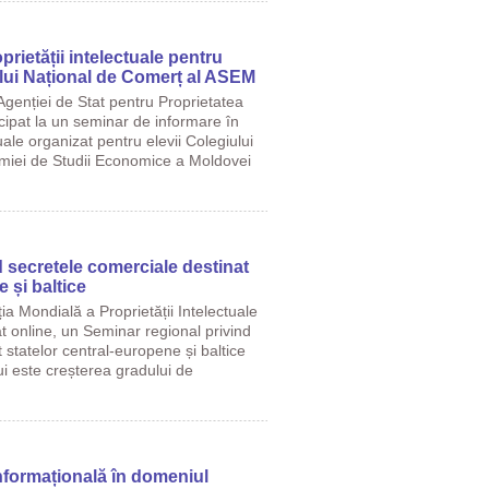
rietății intelectuale pentru
ului Național de Comerț al ASEM
Agenției de Stat pentru Proprietatea
cipat la un seminar de informare în
uale organizat pentru elevii Colegiului
miei de Studii Economice a Moldovei
 secretele comerciale destinat
 și baltice
ia Mondială a Proprietății Intelectuale
t online, un Seminar regional privind
 statelor central-europene și baltice
i este creșterea gradului de
informațională în domeniul