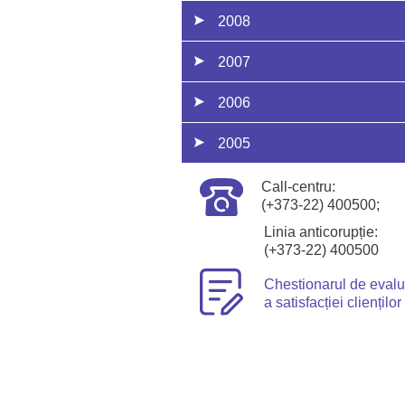
2008
2007
2006
2005
Call-centru:
(+373-22) 400500;
Linia anticorupție:
(+373-22) 400500
Chestionarul de eval
a satisfacției clienților