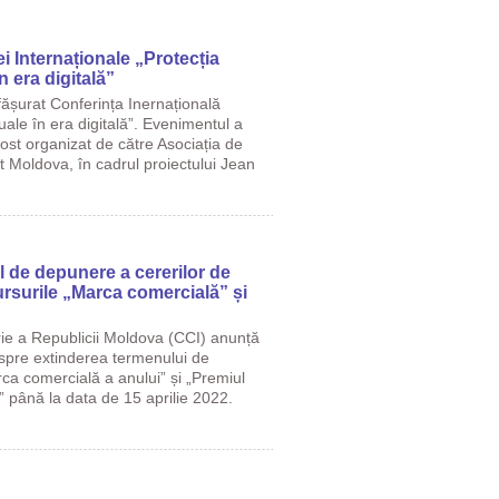
 Internaționale „Protecția
în era digitală”
fășurat Conferința Inernațională
tuale în era digitală”. Evenimentul a
 fost organizat de către Asociația de
nt Moldova, în cadrul proiectului Jean
l de depunere a cererilor de
ursurile „Marca comercială” și
ie a Republicii Moldova (CCI) anunță
espre extinderea termenului de
rca comercială a anului” și „Premiul
or” până la data de 15 aprilie 2022.