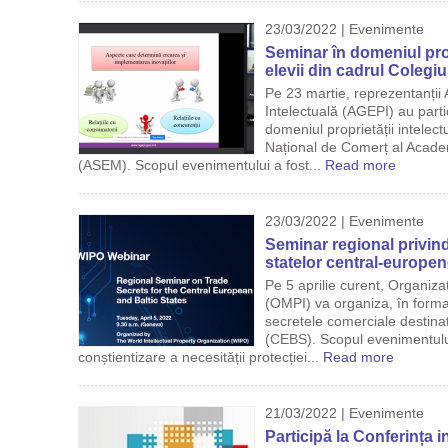
23/03/2022 | Evenimente
Seminar în domeniul prop
elevii din cadrul Colegi
Pe 23 martie, reprezentanții 
Intelectuală (AGEPI) au parti
domeniul proprietății intelect
Național de Comerț al Acade
(ASEM). Scopul evenimentului a fost...
Read more
23/03/2022 | Evenimente
Seminar regional privind
statelor central-europene
Pe 5 aprilie curent, Organizaț
(OMPI) va organiza, în forma
secretele comerciale destinat
(CEBS). Scopul evenimentulu
conștientizare a necesității protecției...
Read more
21/03/2022 | Evenimente
Participă la Conferința 