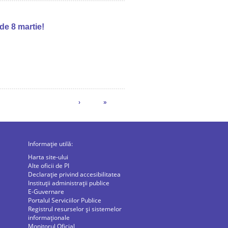
 de 8 martie!
›
»
Informație utilă:
Harta site-ului
Alte oficii de PI
Declarație privind accesibilitatea
Instituții administrații publice
E-Guvernare
Portalul Serviciilor Publice
Registrul resurselor și sistemelor
informaționale
Monitorul Oficial