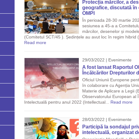
Protecția mărcilor, a desi
geografice, discutată în
OMPI
În perioada 28-30 martie 202
sesiunea a 45-a a Comitetulu
mărcilor, desenelor și modelel
(Comitetul SCT/45 ). Ședințele au avut loc în regim hibrid (
Read more
29/03/2022 | Evenimente
A fost lansat Raportul 
Încălcărilor Drepturilor 
Oficiul Uniunii Europene pen
în colaborare cu Agenția Un
Materie de Aplicare a Legii (
Observatorului European al În
Intelectuală pentru anul 2022 (Intellectual...
Read more
28/03/2022 | Evenimente
Participă la sondajul priv
intelectuală, organizat 