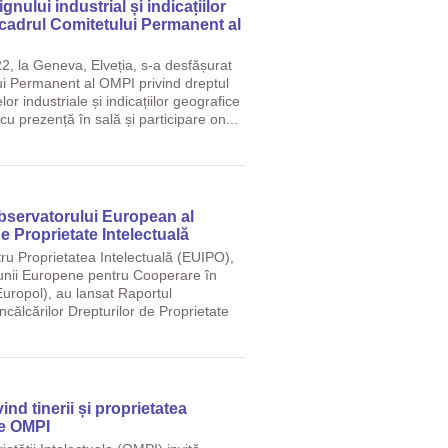
gnului industrial și indicațiilor
 cadrul Comitetului Permanent al
2, la Geneva, Elveția, s-a desfășurat
i Permanent al OMPI privind dreptul
or industriale și indicațiilor geografice
cu prezență în sală și participare on...
Observatorului European al
de Proprietate Intelectuală
tru Proprietatea Intelectuală (EUIPO),
iunii Europene pentru Cooperare în
Europol), au lansat Raportul
călcărilor Drepturilor de Proprietate
ind tinerii și proprietatea
de OMPI