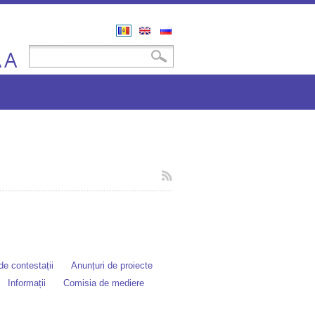
Română
English
Русский
A
Formular de căutare
Căutare
A
e contestații
Anunțuri de proiecte
Informații
Comisia de mediere