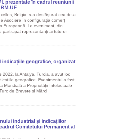
I, prezentate în cadrul reuniunii
e RM-UE
xelles, Belgia, s-a desfășurat cea de-a
de Asociere în configurația comerț
a Europeană. La eveniment, din
 participat reprezentanți ai tuturor
 indicațiile geografice, organizat
 2022, la Antalya, Turcia, a avut loc
dicațiile geografice. Evenimentul a fost
a Mondială a Proprietății Intelectuale
Turc de Brevete și Mărci
ului industrial și indicațiilor
 cadrul Comitetului Permanent al