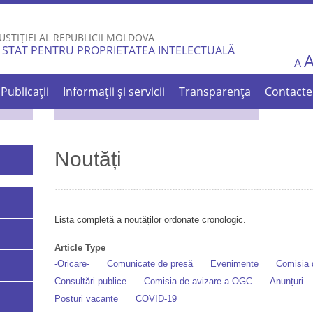
Skip to
main
USTIȚIEI AL REPUBLICII MOLDOVA
content
 STAT PENTRU PROPRIETATEA INTELECTUALĂ
A
Publicații
Informații și servicii
Transparența
Contacte
Noutăți
Lista completă a noutăților ordonate cronologic.
Article Type
-Oricare-
Comunicate de presă
Evenimente
Comisia d
Consultări publice
Comisia de avizare a OGC
Anunțuri
Posturi vacante
COVID-19