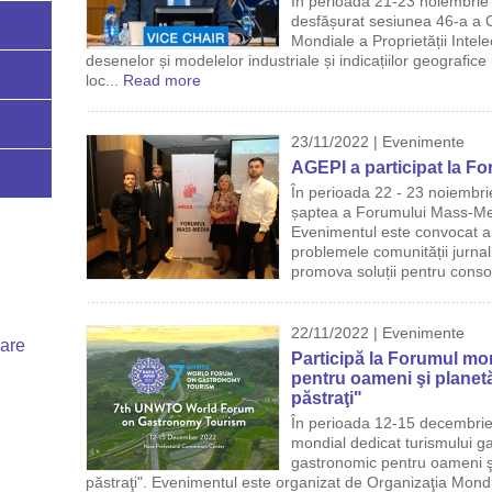
În perioada 21-23 noiembrie 
desfășurat sesiunea 46-a a C
Mondiale a Proprietății Intele
desenelor și modelelor industriale și indicațiilor geografic
loc...
Read more
23/11/2022 | Evenimente
AGEPI a participat la F
În perioada 22 - 23 noiembrie
șaptea a Forumului Mass-Me
Evenimentul este convocat a
problemele comunității jurnali
promova soluții pentru conso
22/11/2022 | Evenimente
uare
Participă la Forumul mo
pentru oameni şi planetă:
păstraţi"
În perioada 12-15 decembrie,
mondial dedicat turismului g
gastronomic pentru oameni şi 
păstraţi". Evenimentul este organizat de Organizaţia Mond