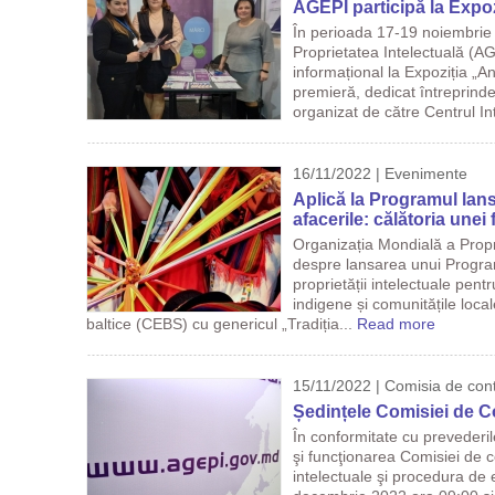
AGEPI participă la Expo
În perioada 17-19 noiembrie 
Proprietatea Intelectuală (AG
informațional la Expoziția „A
premieră, dedicat întreprinder
organizat de către Centrul In
16/11/2022 | Evenimente
Aplică la Programul lans
afacerile: călătoria une
Organizația Mondială a Propr
despre lansarea unui Progra
proprietății intelectuale pen
indigene și comunitățile loca
baltice (CEBS) cu genericul „Tradiția...
Read more
15/11/2022 | Comisia de cont
Ședințele Comisiei de Co
În conformitate cu prevederi
şi funcţionarea Comisiei de co
intelectuale şi procedura de 