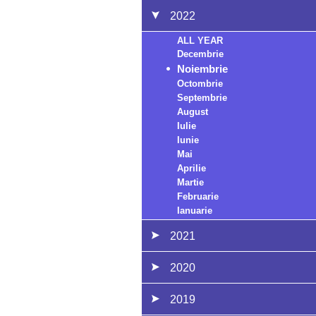
2022
ALL YEAR
Decembrie
Noiembrie
Octombrie
Septembrie
August
Iulie
Iunie
Mai
Aprilie
Martie
Februarie
Ianuarie
2021
2020
2019