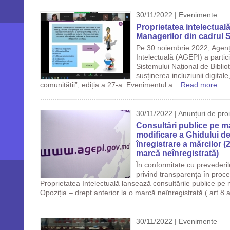
30/11/2022 | Evenimente
Proprietatea intelectua
Managerilor din cadrul S
Pe 30 noiembrie 2022, Agenți
Intelectuală (AGEPI) a partic
Sistemului Național de Bibliot
susținerea incluziunii digitale
comunității”, ediția a 27-a. Evenimentul a...
Read more
30/11/2022 | Anunțuri de pro
Consultări publice pe m
modificare a Ghidului de
înregistrare a mărcilor (2
marcă neînregistrată)
În conformitate cu prevederil
privind transparenţa în proce
Proprietatea Intelectuală lansează consultările publice p
Opoziția – drept anterior la o marcă neînregistrată ( art.8 ali
30/11/2022 | Evenimente