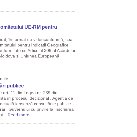
omitetului UE-RM pentru
rat, în format de videoconferință, cea
itetului pentru Indicații Geografice
conformitate cu Articolul 306 al Acordului
 Moldova și Uniunea Europeană.
iecte
ri publice
e art. 11 din Legea nr. 239 din
ţa în procesul decizional , Agenția de
lectuală lansează consultările publice
ârii Guvernului cu privire la înscrierea
și...
Read more