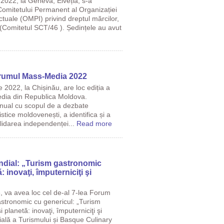
2022, la Geneva, Elveția, s-a
omitetului Permanent al Organizației
ctuale (OMPI) privind dreptul mărcilor,
e (Comitetul SCT/46 ). Ședințele au avut
orumul Mass-Media 2022
 2022, la Chișinău, are loc ediția a
dia din Republica Moldova.
nual cu scopul de a dezbate
stice moldovenești, a identifica și a
lidarea independenței...
Read more
ndial: „Turism gastronomic
 inovaţi, împuterniciţi şi
 va avea loc cel de-al 7-lea Forum
astronomic cu genericul: „Turism
planetă: inovaţi, împuterniciţi şi
ială a Turismului și Basque Culinary