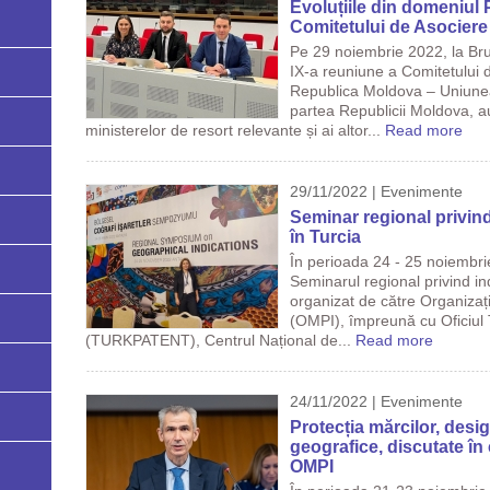
Evoluțiile din domeniul P
Comitetului de Asocier
Pe 29 noiembrie 2022, la Bru
IX-a reuniune a Comitetului 
Republica Moldova – Uniune
partea Republicii Moldova, au
ministerelor de resort relevante și ai altor...
Read more
29/11/2022 | Evenimente
Seminar regional privind
în Turcia
În perioada 24 - 25 noiembrie
Seminarul regional privind in
organizat de către Organizați
(OMPI), împreună cu Oficiul 
(TURKPATENT), Centrul Național de...
Read more
24/11/2022 | Evenimente
Protecția mărcilor, design
geografice, discutate în
OMPI