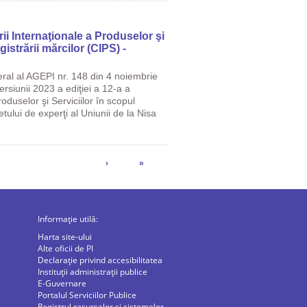
rii Internaţionale a Produselor şi
gistrării mărcilor (CIPS) -
eral al AGEPI nr. 148 din 4 noiembrie
ersiunii 2023 a ediţiei a 12-a a
roduselor şi Serviciilor în scopul
etului de experţi al Uniunii de la Nisa
›
»
Informație utilă:
Harta site-ului
Alte oficii de PI
Declarație privind accesibilitatea
Instituții administrații publice
E-Guvernare
Portalul Serviciilor Publice
Registrul resurselor și sistemelor