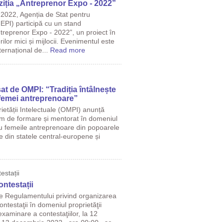
ziția „Antreprenor Expo - 2022”
2022, Agenția de Stat pentru
EPI) participă cu un stand
ntreprenor Expo - 2022”, un proiect în
ilor mici și mijlocii. Evenimentul este
ternațional de...
Read more
at de OMPI: “Tradiția întâlnește
i femei antreprenoare”
ietății Intelectuale (OMPI) anunță
m de formare și mentorat în domeniul
tru femeile antreprenoare din popoarele
le din statele central-europene și
estații
ntestații
le Regulamentului privind organizarea
ntestaţii în domeniul proprietăţii
examinare a contestaţiilor, la 12