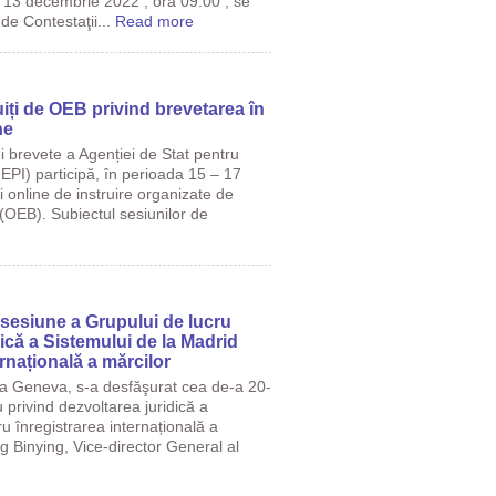
 13 decembrie 2022 , ora 09:00 , se
de Contestaţii...
Read more
uiți de OEB privind brevetarea în
ne
iei brevete a Agenției de Stat pentru
EPI) participă, în perioada 15 – 17
i online de instruire organizate de
(OEB). Subiectul sesiunilor de
 sesiune a Grupului de lucru
dică a Sistemului de la Madrid
ernațională a mărcilor
la Geneva, s-a desfăşurat cea de-a 20-
 privind dezvoltarea juridică a
u înregistrarea internațională a
g Binying, Vice-director General al