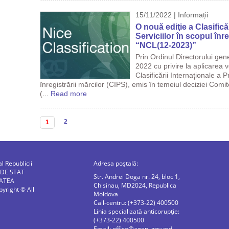
15/11/2022 | Informații
O nouă ediţie a Clasifică
Serviciilor în scopul înre
“NCL(12-2023)”
Prin Ordinul Directorului gen
2022 cu privire la aplicarea v
Clasificării Internaţionale a P
înregistrării mărcilor (CIPS), emis în temeiul deciziei Comit
(...
Read more
Pagini
2
1
al Republicii
Adresa poștală:
 DE STAT
Str. Andrei Doga nr. 24, bloc 1,
ATEA
Chisinau, MD2024, Republica
right © All
Moldova
Call-centru: (+373-22) 400500
Linia specializată anticorupție:
(+373-22) 400500
Email:
office@agepi.gov.md