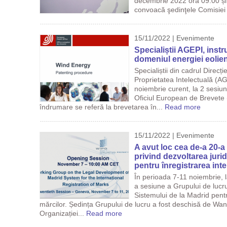
decembrie 2022 ora 09:00 și
convoacă şedinţele Comisiei 
15/11/2022 | Evenimente
Specialiștii AGEPI, instr
domeniul energiei eolie
Specialiștii din cadrul Direcț
Proprietatea Intelectuală (AG
noiembrie curent, la 2 sesiun
Oficiul European de Brevete 
îndrumare se referă la brevetarea în...
Read more
15/11/2022 | Evenimente
A avut loc cea de-a 20-a
privind dezvoltarea juri
pentru înregistrarea int
În perioada 7-11 noiembrie, 
a sesiune a Grupului de lucru
Sistemului de la Madrid pentr
mărcilor. Ședința Grupului de lucru a fost deschisă de Wan
Organizației...
Read more