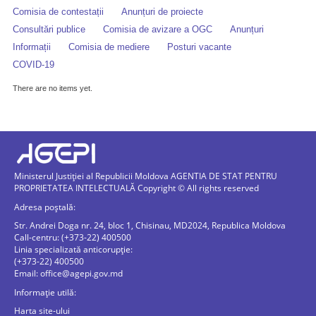
Comisia de contestații
Anunțuri de proiecte
Consultări publice
Comisia de avizare a OGC
Anunțuri
Informații
Comisia de mediere
Posturi vacante
COVID-19
There are no items yet.
Ministerul Justiției al Republicii Moldova AGENTIA DE STAT PENTRU
PROPRIETATEA INTELECTUALĂ Copyright © All rights reserved
Adresa poștală:
Str. Andrei Doga nr. 24, bloc 1, Chisinau, MD2024, Republica Moldova
Call-centru: (+373-22) 400500
Linia specializată anticorupție:
(+373-22) 400500
Email:
office@agepi.gov.md
Informație utilă:
Harta site-ului