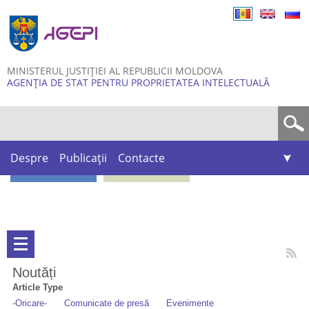
Skip to
main
content
MINISTERUL JUSTIȚIEI AL REPUBLICII MOLDOVA
AGENȚIA DE STAT PENTRU PROPRIETATEA INTELECTUALĂ
Formular de căutare
Despre
Publicații
Contacte
Noutăți
Article Type
-Oricare-
Comunicate de presă
Evenimente