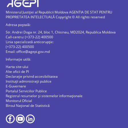
Ministerul Justiției al Republicii Moldova AGENTIA DE STAT PENTRU
PROPRIETATEA INTELECTUALĂ Copyright © All rights reserved
Adresa poștală:
Str. Andrei Doga nr. 24, bloc 1, Chisinau, MD2024, Republica Moldova
Call-centru: (+373-22) 400500
Linia specializată anticorupție:
(+373-22) 400500
Email:
office@agepi.gov.md
Informație utilă:
Harta site-ului
Alte oficii de PI
Declarație privind accesibilitatea
Instituții administrații publice
E-Guvernare
Portalul Serviciilor Publice
Registrul resurselor și sistemelor informaționale
Monitorul Oficial
Biroul Naţional de Statistică