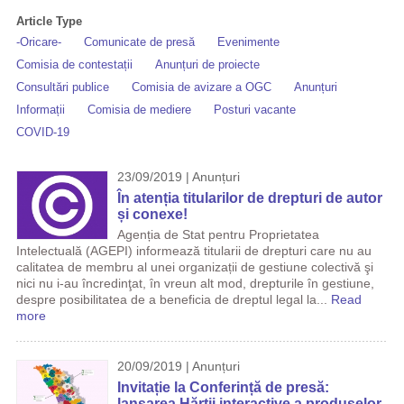
Article Type
-Oricare-
Comunicate de presă
Evenimente
Comisia de contestații
Anunțuri de proiecte
Consultări publice
Comisia de avizare a OGC
Anunțuri
Informații
Comisia de mediere
Posturi vacante
COVID-19
23/09/2019 | Anunțuri
În atenția titularilor de drepturi de autor
și conexe!
Agenția de Stat pentru Proprietatea
Intelectuală (AGEPI) informează titularii de drepturi care nu au
calitatea de membru al unei organizații de gestiune colectivă şi
nici nu i-au încredinţat, în vreun alt mod, drepturile în gestiune,
despre posibilitatea de a beneficia de dreptul legal la...
Read
more
20/09/2019 | Anunțuri
Invitație la Conferință de presă:
lansarea Hărții interactive a produselor