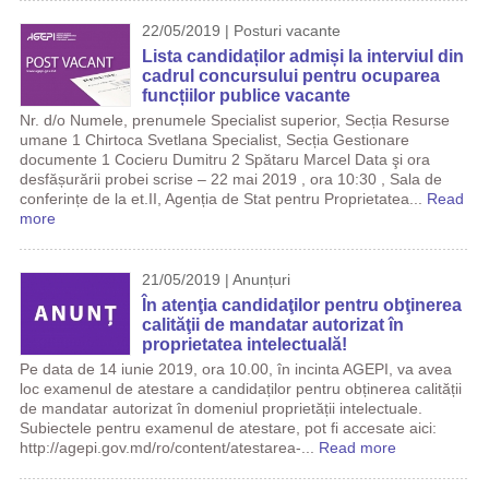
22/05/2019 | Posturi vacante
Lista candidaților admiși la interviul din
cadrul concursului pentru ocuparea
funcțiilor publice vacante
Nr. d/o Numele, prenumele Specialist superior, Secția Resurse
umane 1 Chirtoca Svetlana Specialist, Secția Gestionare
documente 1 Cocieru Dumitru 2 Spătaru Marcel Data şi ora
desfășurării probei scrise – 22 mai 2019 , ora 10:30 , Sala de
conferințe de la et.II, Agenția de Stat pentru Proprietatea...
Read
more
21/05/2019 | Anunțuri
În atenţia candidaţilor pentru obţinerea
calităţii de mandatar autorizat în
proprietatea intelectuală!
Pe data de 14 iunie 2019, ora 10.00, în incinta AGEPI, va avea
loc examenul de atestare a candidaților pentru obținerea calității
de mandatar autorizat în domeniul proprietății intelectuale.
Subiectele pentru examenul de atestare, pot fi accesate aici:
http://agepi.gov.md/ro/content/atestarea-...
Read more