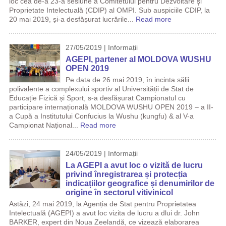
loc cea de-a 23-a sesiune a Comitetului pentru Dezvoltare şi
Proprietate Intelectuală (CDIP) al OMPI. Sub auspiciile CDIP, la
20 mai 2019, și-a desfășurat lucrările...
Read more
27/05/2019 | Informații
AGEPI, partener al MOLDOVA WUSHU
OPEN 2019
Pe data de 26 mai 2019, în incinta sălii
polivalente a complexului sportiv al Universității de Stat de
Educație Fizică și Sport, s-a desfășurat Campionatul cu
participare internațională MOLDOVA WUSHU OPEN 2019 – a II-
a Cupă a Institutului Confucius la Wushu (kungfu) & al V-a
Campionat Național...
Read more
24/05/2019 | Informații
La AGEPI a avut loc o vizită de lucru
privind înregistrarea și protecția
indicațiilor geografice și denumirilor de
origine în sectorul vitivinicol
Astăzi, 24 mai 2019, la Agenția de Stat pentru Proprietatea
Intelectuală (AGEPI) a avut loc vizita de lucru a dlui dr. John
BARKER, expert din Noua Zeelandă, ce vizează elaborarea