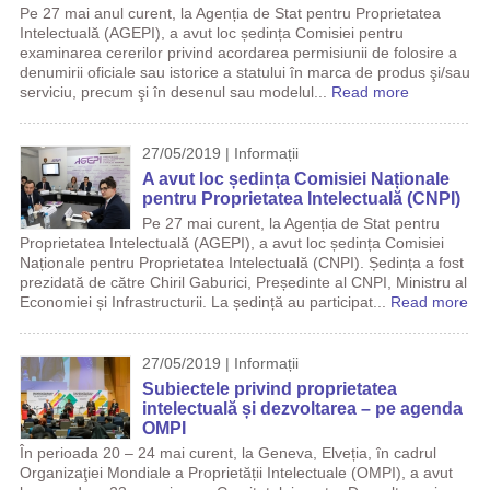
Pe 27 mai anul curent, la Agenția de Stat pentru Proprietatea
Intelectuală (AGEPI), a avut loc ședința Comisiei pentru
examinarea cererilor privind acordarea permisiunii de folosire a
denumirii oficiale sau istorice a statului în marca de produs şi/sau
serviciu, precum şi în desenul sau modelul...
Read more
27/05/2019 | Informații
A avut loc ședința Comisiei Naționale
pentru Proprietatea Intelectuală (CNPI)
Pe 27 mai curent, la Agenția de Stat pentru
Proprietatea Intelectuală (AGEPI), a avut loc ședința Comisiei
Naționale pentru Proprietatea Intelectuală (CNPI). Ședința a fost
prezidată de către Chiril Gaburici, Președinte al CNPI, Ministru al
Economiei și Infrastructurii. La ședință au participat...
Read more
27/05/2019 | Informații
Subiectele privind proprietatea
intelectuală și dezvoltarea – pe agenda
OMPI
În perioada 20 – 24 mai curent, la Geneva, Elveția, în cadrul
Organizaţiei Mondiale a Proprietății Intelectuale (OMPI), a avut