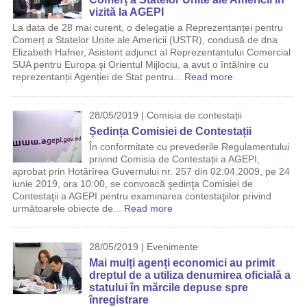
vizită la AGEPI
La data de 28 mai curent, o delegație a Reprezentanței pentru
Comerț a Statelor Unite ale Americii (USTR), condusă de dna
Elizabeth Hafner, Asistent adjunct al Reprezentantului Comercial
SUA pentru Europa şi Orientul Mijlociu, a avut o întâlnire cu
reprezentanții Agenției de Stat pentru...
Read more
28/05/2019 | Comisia de contestații
Ședința Comisiei de Contestații
În conformitate cu prevederile Regulamentului
privind Comisia de Contestații a AGEPI,
aprobat prin Hotărîrea Guvernului nr. 257 din 02.04.2009, pe 24
iunie 2019, ora 10:00, se convoacă şedinţa Comisiei de
Contestaţii a AGEPI pentru examinarea contestaţiilor privind
următoarele obiecte de...
Read more
28/05/2019 | Evenimente
Mai mulți agenți economici au primit
dreptul de a utiliza denumirea oficială a
statului în mărcile depuse spre
înregistrare