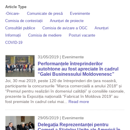
Article Type
-Oricare-
Comunicate de presă
Evenimente
Comisia de contestații
Anunțuri de proiecte
Consultări publice
Comisia de avizare a OGC
Anunțuri
Informații
Comisia de mediere
Posturi vacante
COVID-19
31/05/2019 | Evenimente
Performanțele întreprinderilor
autohtone au fost apreciate în cadrul
“Galei Businessului Moldovenesc”
Joi, 30 mai 2019, peste 120 de întreprinderi din țara noastră,
participante la concursurile “Marca comercială a anului 2018″ și
“Premiul pentru realizări în domeniul calității” și consiliile raionale,
prezente la Expoziția națională “Fabricat în Moldova 2019” au
fost premiate în cadrul celui mai...
Read more
29/05/2019 | Evenimente
Delegația Reprezentanței pentru
Comerț a Statelor Unite ale Americii în