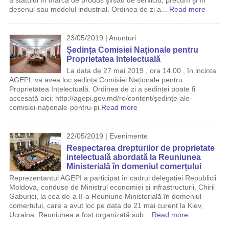
a statului în marca de produs şi/sau de serviciu, precum şi în
desenul sau modelul industrial. Ordinea de zi a...
Read more
23/05/2019 | Anunțuri
Ședința Comisiei Naționale pentru
Proprietatea Intelectuală
La data de 27 mai 2019 , ora 14.00 , în incinta
AGEPI, va avea loc ședința Comisiei Naționale pentru
Proprietatea Intelectuală. Ordinea de zi a ședinței poate fi
accesată aici: http://agepi.gov.md/ro/content/ședințe-ale-
comisiei-naționale-pentru-pi.
Read more
22/05/2019 | Evenimente
Respectarea drepturilor de proprietate
intelectuală abordată la Reuniunea
Ministerială în domeniul comerțului
Reprezentantul AGEPI a participat în cadrul delegației Republicii
Moldova, conduse de Ministrul economiei și infrastructurii, Chiril
Gaburici, la cea de-a II-a Reuniune Ministerială în domeniul
comerțului, care a avut loc pe data de 21 mai curent la Kiev,
Ucraina. Reuniunea a fost organizată sub...
Read more