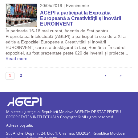
20/05/2019 | Evenimente
AGEPI a participat la Expoziția
Europeană a Creativităţii şi Inovării
EUROINVENT
În perioada 16-18 mai curent, Agenția de Stat pentru
Proprietatea Intelectuală (AGEPI) a participat la cea de-a XI-a
ediție a Expoziției Europene a Creativității și Inovării
EUROINVENT, care s-a desfășurat la Iași, România. În cadrul
expoziției, au fost prezentate peste 620 de invenții și proiecte...
Read more
Pagini
2
›
»
1
Ministerul Justiției al Republicii Moldova AGENTIA DE STAT PENTRU
PROPRIETATEA INTELECTUALĂ Copyright © All rights reserved
Adresa poștală:
Str. Andrei Doga nr. 24, bloc 1, Chisinau, MD2024, Republica Moldova