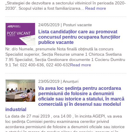
„Strategiei de dezvoltare a sectorului vitivinicol în perioada 2020-
2030”. Scopul vizitei a fost familiarizarea...
Read more
24/05/2019 | Posturi vacante
Lista candidaților care au promovat
concursul pentru ocuparea funcțiilor
publice vacante
Nr. d/o Numele, prenumele Nota finală obținută la concurs
Specialist superior, Secția Resurse umane 1 Chirtoca Svetlana
7.95 Specialist, Secția Gestionare documente 1 Cocieru Dumitru
9.1 Tel: 022 400-636, 022 400-632
Read more
23/05/2019 | Anunțuri
Va avea loc ședința pentru acordarea
permisiunii de folosire a denumirii
oficiale sau istorice a statului, în marcă
comercială şi în desenul sau modelul
industrial
La data de 27 mai 2019 , ora 14.00 , în incinta AGEPI, va avea
loc ședința Comisiei pentru examinarea cererilor privind
acordarea permisiunii de folosire a denumirii oficiale sau istorice