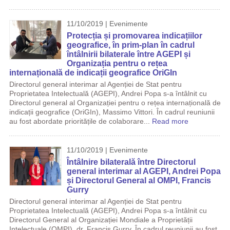
11/10/2019 | Evenimente
Protecția și promovarea indicațiilor
geografice, în prim-plan în cadrul
întâlnirii bilaterale între AGEPI și
Organizația pentru o rețea
internațională de indicații geografice OriGIn
Directorul general interimar al Agenției de Stat pentru
Proprietatea Intelectuală (AGEPI), Andrei Popa s-a întâlnit cu
Directorul general al Organizației pentru o rețea internațională de
indicații geografice (OriGIn), Massimo Vittori. În cadrul reuniunii
au fost abordate prioritățile de colaborare...
Read more
11/10/2019 | Evenimente
Întâlnire bilaterală între Directorul
general interimar al AGEPI, Andrei Popa
și Directorul General al OMPI, Francis
Gurry
Directorul general interimar al Agenției de Stat pentru
Proprietatea Intelectuală (AGEPI), Andrei Popa s-a întâlnit cu
Directorul General al Organizației Mondiale a Proprietății
Intelectuale (OMPI), dr. Francis Gurry. În cadrul reuniunii au fost