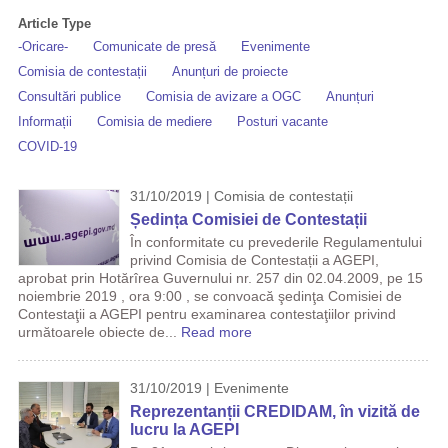
Article Type
-Oricare-
Comunicate de presă
Evenimente
Comisia de contestații
Anunțuri de proiecte
Consultări publice
Comisia de avizare a OGC
Anunțuri
Informații
Comisia de mediere
Posturi vacante
COVID-19
31/10/2019 | Comisia de contestații
Ședința Comisiei de Contestații
În conformitate cu prevederile Regulamentului
privind Comisia de Contestații a AGEPI,
aprobat prin Hotărîrea Guvernului nr. 257 din 02.04.2009, pe 15
noiembrie 2019 , ora 9:00 , se convoacă şedinţa Comisiei de
Contestaţii a AGEPI pentru examinarea contestaţiilor privind
următoarele obiecte de...
Read more
31/10/2019 | Evenimente
Reprezentanții CREDIDAM, în vizită de
lucru la AGEPI