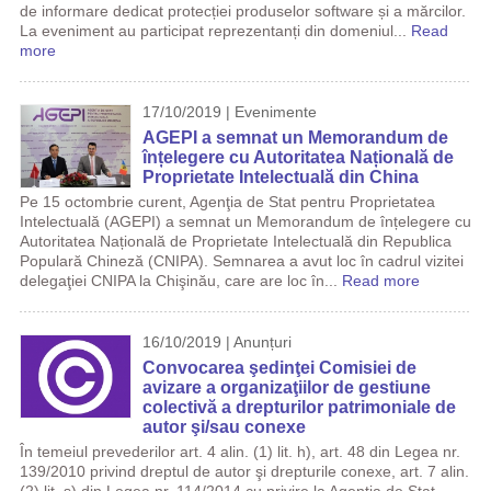
de informare dedicat protecției produselor software și a mărcilor.
La eveniment au participat reprezentanți din domeniul...
Read
more
17/10/2019 | Evenimente
AGEPI a semnat un Memorandum de
înțelegere cu Autoritatea Națională de
Proprietate Intelectuală din China
Pe 15 octombrie curent, Agenţia de Stat pentru Proprietatea
Intelectuală (AGEPI) a semnat un Memorandum de înțelegere cu
Autoritatea Națională de Proprietate Intelectuală din Republica
Populară Chineză (CNIPA). Semnarea a avut loc în cadrul vizitei
delegaţiei CNIPA la Chişinău, care are loc în...
Read more
16/10/2019 | Anunțuri
Convocarea şedinţei Comisiei de
avizare a organizaţiilor de gestiune
colectivă a drepturilor patrimoniale de
autor şi/sau conexe
În temeiul prevederilor art. 4 alin. (1) lit. h), art. 48 din Legea nr.
139/2010 privind dreptul de autor şi drepturile conexe, art. 7 alin.