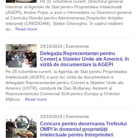
Pe 31 octombrie curent, Directorul general
interimar al Agenției de Stat pentru Proprietatea Intelectuală
(AGEPI), Andrei Popa, a avut o întrevedere cu Directorul general
al Centrului Român pentru Administrarea Drepturilor Artiştilor
Interpreţi (CREDIDAM), Ștefan Gheorghiu. În cadrul întâlnirii
au...
Read more
29/10/2019 | Evenimente
Delegația Reprezentanței pentru
Comerț a Statelor Unite ale Americii, în
vizită de documentare la AGEPI
Pe 28 octombrie curent, la Agenția de Stat pentru Proprietatea
Intelectuală (AGEPI) a avut loc vizita de documentare a
delegației Reprezentanței pentru Comerț a Statelor Unite ale
Americii (USTR), condusă de Dan Mullaney, Asistent al
Reprezentantului Comercial SUA pentru Europa şi Orientul
Mijlociu...
Read more
23/10/2019 | Evenimente
Concurs pentru decernarea Trofeului
OMPI în domeniul proprietății
intelectuale pentru Întreprinderi