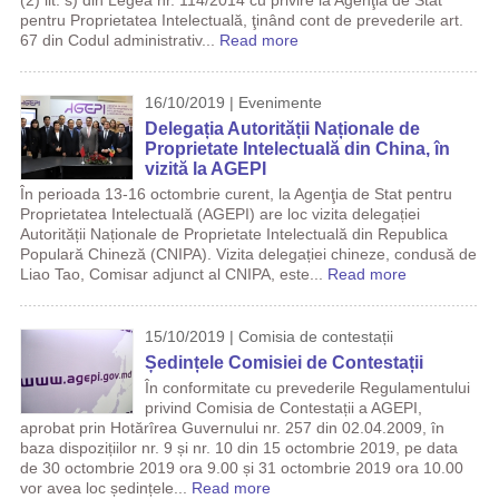
(2) lit. s) din Legea nr. 114/2014 cu privire la Agenţia de Stat
pentru Proprietatea Intelectuală, ţinând cont de prevederile art.
67 din Codul administrativ...
Read more
16/10/2019 | Evenimente
Delegația Autorității Naționale de
Proprietate Intelectuală din China, în
vizită la AGEPI
În perioada 13-16 octombrie curent, la Agenţia de Stat pentru
Proprietatea Intelectuală (AGEPI) are loc vizita delegației
Autorității Naționale de Proprietate Intelectuală din Republica
Populară Chineză (CNIPA). Vizita delegației chineze, condusă de
Liao Tao, Comisar adjunct al CNIPA, este...
Read more
15/10/2019 | Comisia de contestații
Ședințele Comisiei de Contestații
În conformitate cu prevederile Regulamentului
privind Comisia de Contestații a AGEPI,
aprobat prin Hotărîrea Guvernului nr. 257 din 02.04.2009, în
baza dispozițiilor nr. 9 și nr. 10 din 15 octombrie 2019, pe data
de 30 octombrie 2019 ora 9.00 și 31 octombrie 2019 ora 10.00
vor avea loc ședințele...
Read more