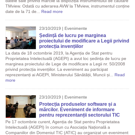
datele sale privind mărcile la dispoziția instrumentului de căutare
TMview. Odată cu aderarea AVW la TMview, instrumentul conține
date de la 71 de...
Read more
23/10/2019 | Evenimente
Ședință de lucru pe marginea
proiectului de modificare a Legii privind
protecția invențiilor
La data de 18 octombrie 2019, la Agenția de Stat pentru
Proprietatea Intelectuală (AGEPI) a avut loc ședința de lucru pe
marginea proiectului de Lege de modificare a Legii nr. 50/2008
privind protecția invențiilor. La eveniment au participat
reprezentanți ai AGEPI, Ministerului Sănătății, Muncii și...
Read
more
23/10/2019 | Evenimente
Protecția produselor software și a
mărcilor. Eveniment de informare
pentru reprezentanții sectorului TIC
Pe 17 octombrie curent, Agenția de Stat pentru Proprietatea
Intelectuală (AGEPI) în comun cu Asociația Națională a
Companiilor din Domeniul TIC (ATIC) au organizat un eveniment