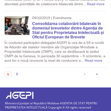
abordate prioritățile de colaborare bilaterală dintre...
Read more
09/10/2019 | Evenimente
Consolidarea colaborării bilaterale în
domeniul brevetelor dintre Agenția de
Stat pentru Proprietatea Intelectuală și
Oficiul European de Brevete
În contextul participării delegației AGEPI la cea de-a 59-a rundă
de Adunări ale statelor membre ale Organizaţiei Mondiale a
Proprietății Intelectuale (OMPI), care se desfășoară la sediul
OMPI de la Geneva, în perioada 30 septembrie – 9 octombrie, a
avut loc o nouă reuniune la nivel de conducere a...
Read more
Pagini
2
›
»
1
Ministerul Justiției al Republicii Moldova AGENTIA DE STAT PENTRU
PROPRIETATEA INTELECTUALĂ Copyright © All rights reserved