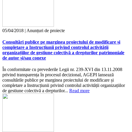
05/04/2018 | Anunțuri de proiecte
Consultări publice pe marginea proiectului de modificare și
completare a Instrucțiunii privind controlul activității
organizațiilor de gestiune colectivă a drepturilor patrimoniale
de autor și/sau conexe
În conformitate cu prevederile Legii nr. 239-XVI din 13.11.2008
privind transparența în procesul decizional, AGEPI lansează
consultările publice pe marginea proiectului de modificare și
completare a Instrucțiunii privind controlul activității organizațiilor
de gestiune colectivă a drepturilor...
Read more