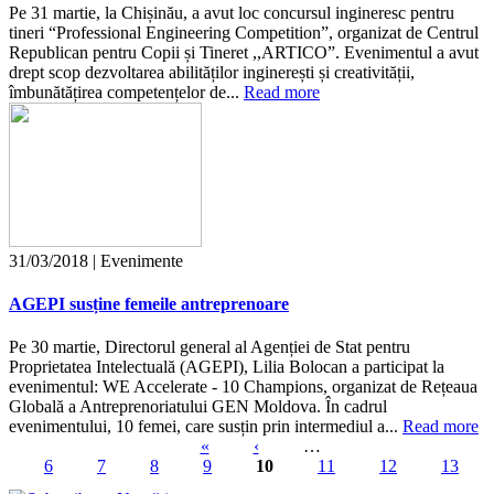
Pe 31 martie, la Chișinău, a avut loc concursul ingineresc pentru
tineri “Professional Engineering Competition”, organizat de Centrul
Republican pentru Copii și Tineret ,,ARTICO”. Evenimentul a avut
drept scop dezvoltarea abilităților inginerești și creativității,
îmbunătățirea competențelor de...
Read more
31/03/2018 | Evenimente
AGEPI susține femeile antreprenoare
Pe 30 martie, Directorul general al Agenției de Stat pentru
Proprietatea Intelectuală (AGEPI), Lilia Bolocan a participat la
evenimentul: WE Accelerate - 10 Champions, organizat de Rețeaua
Globală a Antreprenoriatului GEN Moldova. În cadrul
evenimentului, 10 femei, care susțin prin intermediul a...
Read more
«
‹
…
6
7
8
9
10
11
12
13
Pagini