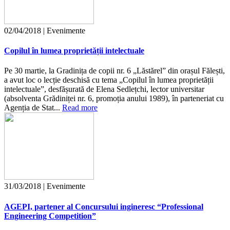
02/04/2018 | Evenimente
Copilul în lumea proprietății intelectuale
Pe 30 martie, la Gradinița de copii nr. 6 „Lăstărel” din orașul Fălești,
a avut loc o lecție deschisă cu tema „Copilul în lumea proprietății
intelectuale”, desfășurată de Elena Sedlețchi, lector universitar
(absolventa Grădiniței nr. 6, promoția anului 1989), în parteneriat cu
Agenția de Stat...
Read more
31/03/2018 | Evenimente
AGEPI, partener al Concursului ingineresc “Professional
Engineering Competition”