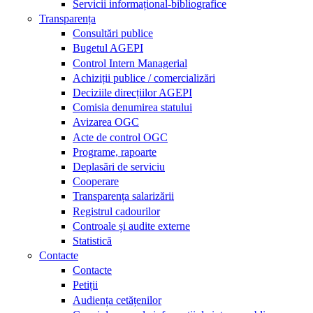
Servicii informațional-bibliografice
Transparența
Consultări publice
Bugetul AGEPI
Control Intern Managerial
Achiziții publice / comercializări
Deciziile direcțiilor AGEPI
Comisia denumirea statului
Avizarea OGC
Acte de control OGC
Programe, rapoarte
Deplasări de serviciu
Cooperare
Transparența salarizării
Registrul cadourilor
Controale și audite externe
Statistică
Contacte
Contacte
Petiții
Audiența cetățenilor