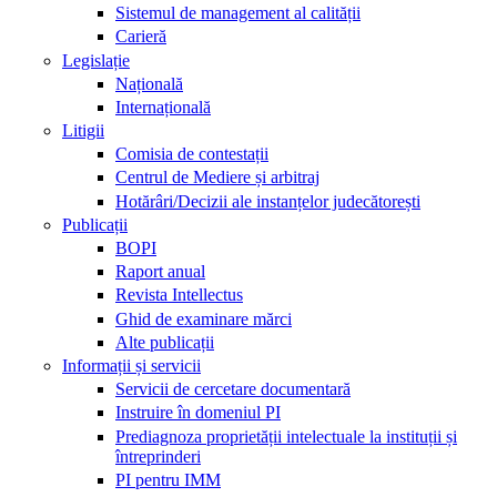
Sistemul de management al calității
Carieră
Legislație
Națională
Internațională
Litigii
Comisia de contestații
Centrul de Mediere și arbitraj
Hotărâri/Decizii ale instanțelor judecătorești
Publicații
BOPI
Raport anual
Revista Intellectus
Ghid de examinare mărci
Alte publicații
Informații și servicii
Servicii de cercetare documentară
Instruire în domeniul PI
Prediagnoza proprietății intelectuale la instituții și
întreprinderi
PI pentru IMM