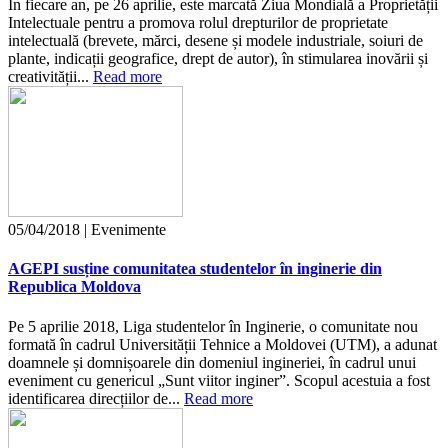
În fiecare an, pe 26 aprilie, este marcată Ziua Mondială a Proprietății
Intelectuale pentru a promova rolul drepturilor de proprietate
intelectuală (brevete, mărci, desene și modele industriale, soiuri de
plante, indicații geografice, drept de autor), în stimularea inovării și
creativității...
Read more
05/04/2018 | Evenimente
AGEPI susține comunitatea studentelor în inginerie din
Republica Moldova
Pe 5 aprilie 2018, Liga studentelor în Inginerie, o comunitate nou
formată în cadrul Universității Tehnice a Moldovei (UTM), a adunat
doamnele și domnișoarele din domeniul ingineriei, în cadrul unui
eveniment cu genericul „Sunt viitor inginer”. Scopul acestuia a fost
identificarea direcțiilor de...
Read more