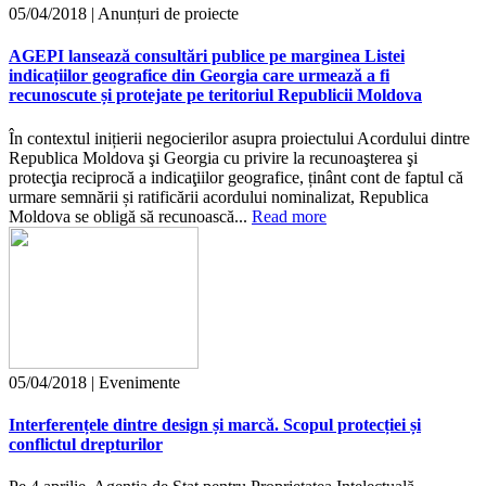
05/04/2018 | Anunțuri de proiecte
AGEPI lansează consultări publice pe marginea Listei
indicațiilor geografice din Georgia care urmează a fi
recunoscute și protejate pe teritoriul Republicii Moldova
În contextul inițierii negocierilor asupra proiectului Acordului dintre
Republica Moldova şi Georgia cu privire la recunoaşterea şi
protecţia reciprocă a indicaţiilor geografice, ținânt cont de faptul că
urmare semnării și ratificării acordului nominalizat, Republica
Moldova se obligă să recunoască...
Read more
05/04/2018 | Evenimente
Interferențele dintre design și marcă. Scopul protecției și
conflictul drepturilor