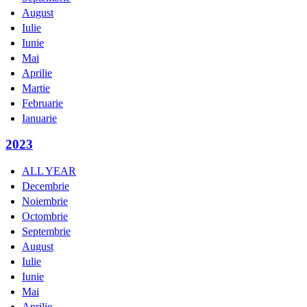
August
Iulie
Iunie
Mai
Aprilie
Martie
Februarie
Ianuarie
2023
ALL YEAR
Decembrie
Noiembrie
Octombrie
Septembrie
August
Iulie
Iunie
Mai
Aprilie