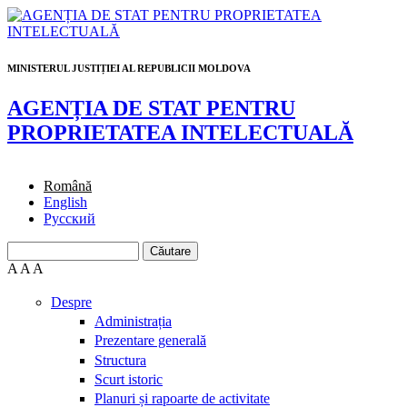
Skip to main content
MINISTERUL JUSTIȚIEI AL REPUBLICII MOLDOVA
AGENȚIA DE STAT PENTRU
PROPRIETATEA INTELECTUALĂ
Română
English
Русский
Căutare
Formular de căutare
A
A
A
Despre
Administrația
Prezentare generală
Structura
Scurt istoric
Planuri și rapoarte de activitate