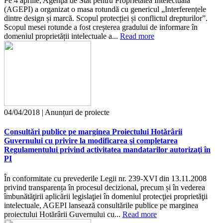
Pe 4 aprilie, Agenţia de Stat pentru Proprietatea Intelectuală
(AGEPI) a organizat o masa rotundă cu genericul „Interferențele
dintre design și marcă. Scopul protecției și conflictul drepturilor”.
Scopul mesei rotunde a fost creșterea gradului de informare în
domeniul proprietății intelectuale a...
Read more
04/04/2018 | Anunțuri de proiecte
Consultări publice pe marginea Proiectului Hotărârii
Guvernului cu privire la modificarea şi completarea
Regulamentului privind activitatea mandatarilor autorizaţi în
PI
În conformitate cu prevederile Legii nr. 239-XVI din 13.11.2008
privind transparența în procesul decizional, precum și în vederea
îmbunătăţirii aplicării legislaţiei în domeniul protecţiei proprietăţii
intelectuale, AGEPI lansează consultările publice pe marginea
proiectului Hotărârii Guvernului cu...
Read more