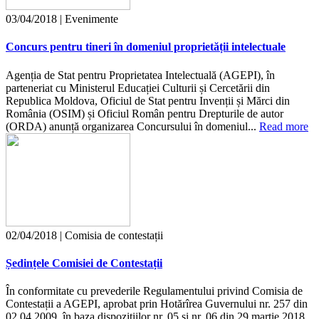
03/04/2018 | Evenimente
Concurs pentru tineri în domeniul proprietății intelectuale
Agenția de Stat pentru Proprietatea Intelectuală (AGEPI), în
parteneriat cu Ministerul Educației Culturii și Cercetării din
Republica Moldova, Oficiul de Stat pentru Invenții și Mărci din
România (OSIM) și Oficiul Român pentru Drepturile de autor
(ORDA) anunță organizarea Concursului în domeniul...
Read more
02/04/2018 | Comisia de contestații
Ședințele Comisiei de Contestații
În conformitate cu prevederile Regulamentului privind Comisia de
Contestații a AGEPI, aprobat prin Hotărîrea Guvernului nr. 257 din
02.04.2009, în baza dispozițiilor nr. 05 și nr. 06 din 29 martie 2018,