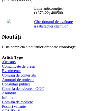
Linia anticorupție:
(+373-22) 400500
Chestionarul de evaluare
a satisfacției clienților
Noutăți
Lista completă a noutăților ordonate cronologic.
Article Type
-Oricare-
Comunicate de presă
Evenimente
Comisia de contestații
Anunțuri de proiecte
Consultări publice
Comisia de avizare a OGC
Anunțuri
Informații
Comisia de mediere
Posturi vacante
COVID-19