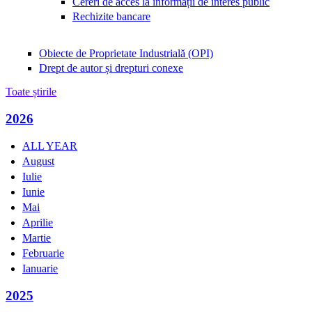
Cereri de acces la informații de interes public
Rechizite bancare
Obiecte de Proprietate Industrială (OPI)
Drept de autor și drepturi conexe
Toate știrile
2026
ALL YEAR
August
Iulie
Iunie
Mai
Aprilie
Martie
Februarie
Ianuarie
2025