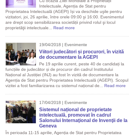
Cu ocazia Zilei Mondiale a Proprietății
Intelectuale, Agenția de Stat pentru
Proprietatea Intelectuală (AGEPI) își va deschide uşile pentru
vizitatori, joi, 26 aprilie, între orele 09:00 şi 16:00. Evenimentul
are drept scop sensibilizarea societății privind rolul şi locul
proprietăţii intelectuale...
Read more
19/04/2018 | Evenimente
Viitori judecători și procurori, în vizită
de documentare la AGEPI
Pe 19 aprilie curent, peste 40 de candidați la
funcțiile de judecător și de procuror din cadrul Institutului
Național al Justiției (INJ) au fost în vizită de documentare la
Agenția de Stat pentru Proprietatea Intelectuală (AGEPI). Scopul
vizitei a fost familiarizarea cu sistemul național de...
Read more
17/04/2018 | Evenimente
Sistemul național de proprietate
intelectuală, promovat în cadrul
Salonului Internaţional de Invenţii de la
Geneva
În perioada 11-15 aprilie, Agenția de Stat pentru Proprietatea