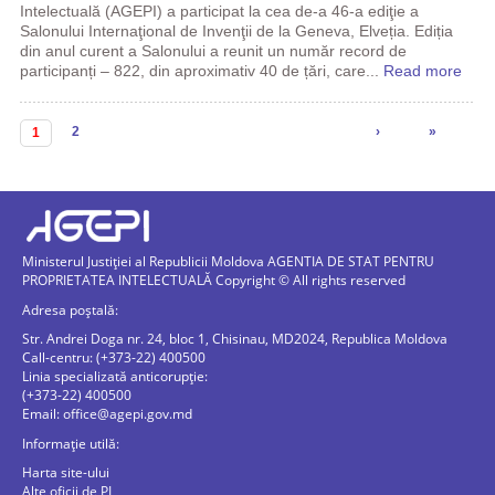
Intelectuală (AGEPI) a participat la cea de-a 46-a ediţie a
Salonului Internaţional de Invenţii de la Geneva, Elveția. Ediția
din anul curent a Salonului a reunit un număr record de
participanți – 822, din aproximativ 40 de țări, care...
Read more
Pagini
2
›
»
1
Ministerul Justiției al Republicii Moldova AGENTIA DE STAT PENTRU
PROPRIETATEA INTELECTUALĂ Copyright © All rights reserved
Adresa poștală:
Str. Andrei Doga nr. 24, bloc 1, Chisinau, MD2024, Republica Moldova
Call-centru: (+373-22) 400500
Linia specializată anticorupție:
(+373-22) 400500
Email:
office@agepi.gov.md
Informație utilă:
Harta site-ului
Alte oficii de PI