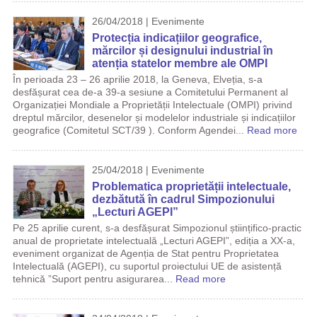
26/04/2018 | Evenimente
Protecția indicațiilor geografice,
mărcilor și designului industrial în
atenția statelor membre ale OMPI
În perioada 23 – 26 aprilie 2018, la Geneva, Elveția, s-a
desfășurat cea de-a 39-a sesiune a Comitetului Permanent al
Organizației Mondiale a Proprietății Intelectuale (OMPI) privind
dreptul mărcilor, desenelor și modelelor industriale și indicațiilor
geografice (Comitetul SCT/39 ). Conform Agendei...
Read more
25/04/2018 | Evenimente
Problematica proprietății intelectuale,
dezbătută în cadrul Simpozionului
„Lecturi AGEPI”
Pe 25 aprilie curent, s-a desfășurat Simpozionul științifico-practic
anual de proprietate intelectuală „Lecturi AGEPI”, ediția a XX-a,
eveniment organizat de Agenția de Stat pentru Proprietatea
Intelectuală (AGEPI), cu suportul proiectului UE de asistență
tehnică ”Suport pentru asigurarea...
Read more