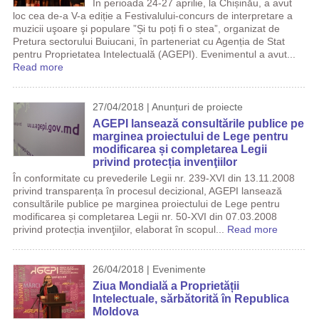
În perioada 24-27 aprilie, la Chișinău, a avut
loc cea de-a V-a ediție a Festivalului-concurs de interpretare a
muzicii uşoare şi populare ”Și tu poți fi o stea”, organizat de
Pretura sectorului Buiucani, în parteneriat cu Agenția de Stat
pentru Proprietatea Intelectuală (AGEPI). Evenimentul a avut...
Read more
27/04/2018 | Anunțuri de proiecte
AGEPI lansează consultările publice pe
marginea proiectului de Lege pentru
modificarea și completarea Legii
privind protecția invenţiilor
În conformitate cu prevederile Legii nr. 239-XVI din 13.11.2008
privind transparența în procesul decizional, AGEPI lansează
consultările publice pe marginea proiectului de Lege pentru
modificarea și completarea Legii nr. 50-XVI din 07.03.2008
privind protecția invenţiilor, elaborat în scopul...
Read more
26/04/2018 | Evenimente
Ziua Mondială a Proprietății
Intelectuale, sărbătorită în Republica
Moldova