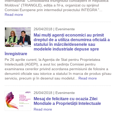
Internațional "Consolidarea triunghiului cunoașterii în Republica
Moldova” (TRIANGLE), ediția a IV-a, organizat cu sprijinul
Comisiei Europene prin intermediul proiectului INTEGRA "...
Read more
26/04/2018 | Evenimente
Mai mulți agenți economici au primit
dreptul de a utiliza denumirea oficială a
statului în mărcile/desenele sau
modelele industriale depuse spre
înregistrare
Pe 26 aprilie curent, la Agenția de Stat pentru Proprietatea
Intelectuală (AGEPI), a avut loc ședința Comisiei pentru
examinarea cererilor privind acordarea permisiunii de folosire a
denumirii oficiale sau istorice a statului în marca de produs şi/sau
serviciu, precum şi în desenul sau modelul...
Read more
26/04/2018 | Evenimente
Mesaj de felicitare cu ocazia Zilei
Mondiale a Proprietății Intelectuale
Read more