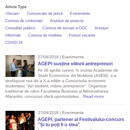
Article Type
-Oricare-
Comunicate de presă
Evenimente
Comisia de contestații
Anunțuri de proiecte
Consultări publice
Comisia de avizare a OGC
Anunțuri
Informații
Comisia de mediere
Posturi vacante
COVID-19
27/04/2018 | Evenimente
AGEPI susține viitorii antreprenori
Pe 26 aprilie curent, în incinta Academiei de
Studii Economice din Moldova (ASEM), s-a
desfășurat cea de-a X-a ediție a Concursului economic
studențesc “Azi student, mâine antreprenor”. Organizat
tradițional de către Facultatea Business și Administrarea
Afacerilor, concursul oferă oportunitatea...
Read more
27/04/2018 | Evenimente
AGEPI, partener al Festivalului-concurs
”Și tu poți fi o stea”