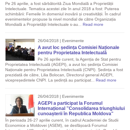
Pe 26 aprilie, a fost sărbătorită Ziua Mondială a Proprietății
Intelectuale. Tematica acestei zile în anul 2018 a fost: Puterea
schimbării: Femeile în domeniul inovării și creativității. În cadrul
evenimentelor propuse la nivel mondial de către Organizația
Mondială a Proprietății Intelectuale s-au...
Read more
26/04/2018 | Evenimente
A avut loc ședința Comisiei Naționale
pentru Proprietatea Intelectuală
Pe 26 aprilie curent, la Agenția de Stat pentru
Proprietatea Intelectuală (AGEPI), a avut loc ședința Comisiei
Naționale pentru Proprietatea Intelectuală (CNPI). Ședința a fost
prezidată de către, Lilia Bolocan, Directorul general AGEPI,
vicepreședintele CNPI. La ședință au participat...
Read more
26/04/2018 | Evenimente
AGEPI a participat la Forumul
Internațional ”Consolidarea triunghiului
cunoașterii în Republica Moldova”
În perioada 26-27 aprilie curent, în cadrul Academiei de Studii
Economice a Moldovei (ASEM), se desfășoară Forumul