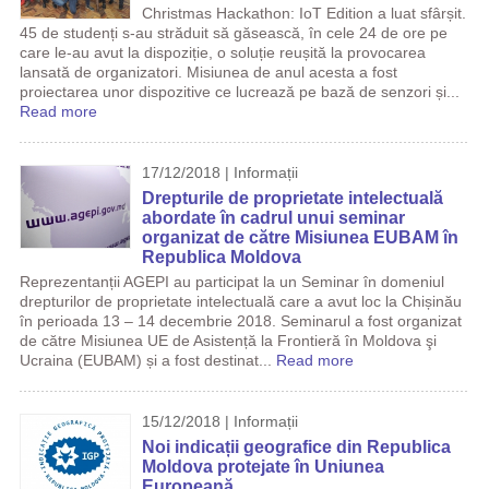
Christmas Hackathon: IoT Edition a luat sfârșit.
45 de studenți s-au străduit să găsească, în cele 24 de ore pe
care le-au avut la dispoziție, o soluție reușită la provocarea
lansată de organizatori. Misiunea de anul acesta a fost
proiectarea unor dispozitive ce lucrează pe bază de senzori și...
Read more
17/12/2018 | Informații
Drepturile de proprietate intelectuală
abordate în cadrul unui seminar
organizat de către Misiunea EUBAM în
Republica Moldova
Reprezentanții AGEPI au participat la un Seminar în domeniul
drepturilor de proprietate intelectuală care a avut loc la Chișinău
în perioada 13 – 14 decembrie 2018. Seminarul a fost organizat
de către Misiunea UE de Asistență la Frontieră în Moldova şi
Ucraina (EUBAM) și a fost destinat...
Read more
15/12/2018 | Informații
Noi indicații geografice din Republica
Moldova protejate în Uniunea
Europeană