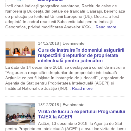
Încă două indicaţii geografice autohtone, Rachiu de caise de
Nimoreni şi Dulceaţă din petale de trandafir Călăraşi, beneficiază
de protecție pe teritoriul Uniunii Europene (UE). Decizia a fost
adoptată în cadrul reuniunii Subcomitetului pentru Indicații
Geografice, privind modificarea Anexelor XXX-...
Read more
14/12/2018 | Evenimente
Curs de instruire în domeniul asigurării
respectării drepturilor de proprietate
intelectuală pentru judecători
La data de 14 decembrie 2018, se desfășoară cursul de instruire
”Asigurarea respectării drepturilor de proprietate intelectuală.
Acțiunile ce pot fi inițiate în instanţele de judecată” , organizat de
Agenția de Stat pentru Proprietatea Intelectuală (AGEPI) și
Institutul Național de Justiție (INJ)...
Read more
13/12/2018 | Evenimente
Vizita de lucru a expertului Programului
TAIEX la AGEPI
Astăzi, 13 decembrie 2018, la Agenția de Stat
pentru Proprietatea Intelectuală (AGEPI) a avut loc vizita de lucru