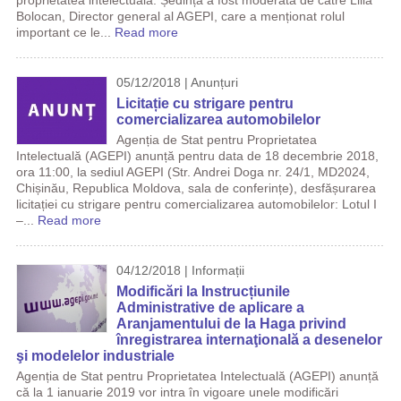
proprietatea intelectuală. Ședința a fost moderată de către Lilia
Bolocan, Director general al AGEPI, care a menționat rolul
important ce le...
Read more
05/12/2018 | Anunțuri
Licitație cu strigare pentru
comercializarea automobilelor
Agenția de Stat pentru Proprietatea
Intelectuală (AGEPI) anunță pentru data de 18 decembrie 2018,
ora 11:00, la sediul AGEPI (Str. Andrei Doga nr. 24/1, MD2024,
Chișinău, Republica Moldova, sala de conferințe), desfășurarea
licitației cu strigare pentru comercializarea automobilelor: Lotul I
–...
Read more
04/12/2018 | Informații
Modificări la Instrucțiunile
Administrative de aplicare a
Aranjamentului de la Haga privind
înregistrarea internaţională a desenelor
şi modelelor industriale
Agenția de Stat pentru Proprietatea Intelectuală (AGEPI) anunță
că la 1 ianuarie 2019 vor intra în vigoare unele modificări