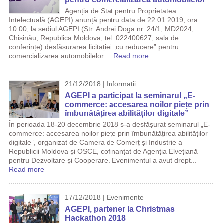
Agenția de Stat pentru Proprietatea
Intelectuală (AGEPI) anunță pentru data de 22.01.2019, ora
10:00, la sediul AGEPI (Str. Andrei Doga nr. 24/1, MD2024,
Chișinău, Republica Moldova, tel. 022400627, sala de
conferințe) desfășurarea licitației „cu reducere” pentru
comercializarea automobilelor:...
Read more
21/12/2018 | Informații
AGEPI a participat la seminarul „E-
commerce: accesarea noilor piețe prin
îmbunătățirea abilităților digitale”
În perioada 18-20 decembrie 2018 s-a desfășurat seminarul „E-
commerce: accesarea noilor piețe prin îmbunătățirea abilităților
digitale”, organizat de Camera de Comerț și Industrie a
Republicii Moldova și OSCE, cofinanțat de Agenția Elvețiană
pentru Dezvoltare și Cooperare. Evenimentul a avut drept...
Read more
17/12/2018 | Evenimente
AGEPI, partener la Christmas
Hackathon 2018