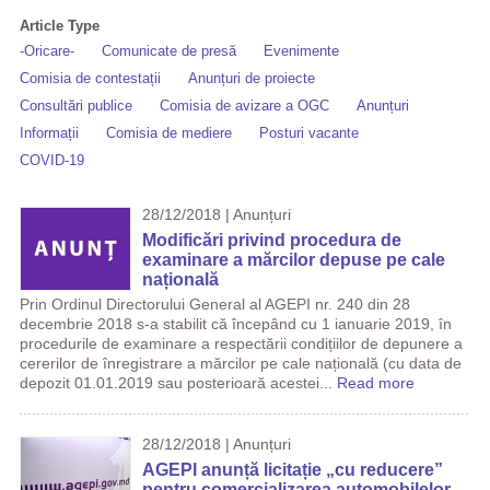
Article Type
-Oricare-
Comunicate de presă
Evenimente
Comisia de contestații
Anunțuri de proiecte
Consultări publice
Comisia de avizare a OGC
Anunțuri
Informații
Comisia de mediere
Posturi vacante
COVID-19
28/12/2018 | Anunțuri
Modificări privind procedura de
examinare a mărcilor depuse pe cale
națională
Prin Ordinul Directorului General al AGEPI nr. 240 din 28
decembrie 2018 s-a stabilit că începând cu 1 ianuarie 2019, în
procedurile de examinare a respectării condițiilor de depunere a
cererilor de înregistrare a mărcilor pe cale națională (cu data de
depozit 01.01.2019 sau posterioară acestei...
Read more
28/12/2018 | Anunțuri
AGEPI anunță licitație „cu reducere”
pentru comercializarea automobilelor