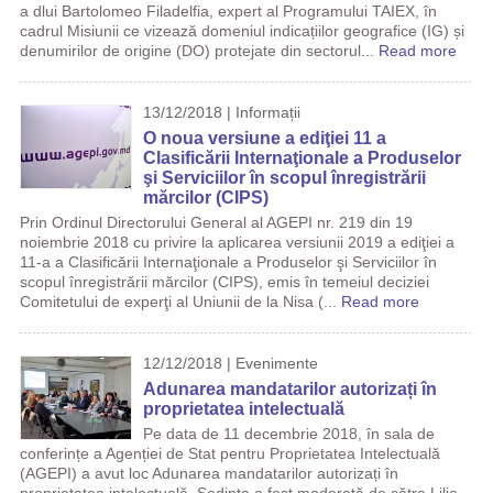
a dlui Bartolomeo Filadelfia, expert al Programului TAIEX, în
cadrul Misiunii ce vizează domeniul indicațiilor geografice (IG) și
denumirilor de origine (DO) protejate din sectorul...
Read more
13/12/2018 | Informații
O noua versiune a ediţiei 11 a
Clasificării Internaţionale a Produselor
şi Serviciilor în scopul înregistrării
mărcilor (CIPS)
Prin Ordinul Directorului General al AGEPI nr. 219 din 19
noiembrie 2018 cu privire la aplicarea versiunii 2019 a ediţiei a
11-a a Clasificării Internaţionale a Produselor şi Serviciilor în
scopul înregistrării mărcilor (CIPS), emis în temeiul deciziei
Comitetului de experţi al Uniunii de la Nisa (...
Read more
12/12/2018 | Evenimente
Adunarea mandatarilor autorizați în
proprietatea intelectuală
Pe data de 11 decembrie 2018, în sala de
conferințe a Agenției de Stat pentru Proprietatea Intelectuală
(AGEPI) a avut loc Adunarea mandatarilor autorizați în