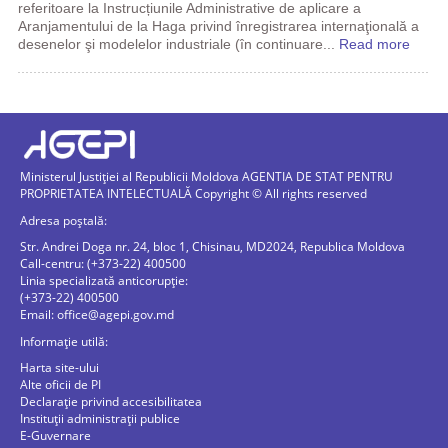
referitoare la Instrucțiunile Administrative de aplicare a
Aranjamentului de la Haga privind înregistrarea internaţională a
desenelor şi modelelor industriale (în continuare...
Read more
Ministerul Justiției al Republicii Moldova AGENTIA DE STAT PENTRU
PROPRIETATEA INTELECTUALĂ Copyright © All rights reserved
Adresa poștală:
Str. Andrei Doga nr. 24, bloc 1, Chisinau, MD2024, Republica Moldova
Call-centru: (+373-22) 400500
Linia specializată anticorupție:
(+373-22) 400500
Email:
office@agepi.gov.md
Informație utilă:
Harta site-ului
Alte oficii de PI
Declarație privind accesibilitatea
Instituții administrații publice
E-Guvernare