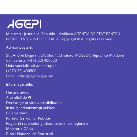
Ministerul Justiției al Republicii Moldova AGENTIA DE STAT PENTRU
PROPRIETATEA INTELECTUALĂ Copyright © All rights reserved
Adresa poștală:
Str. Andrei Doga nr. 24, bloc 1, Chisinau, MD2024, Republica Moldova
Call-centru: (+373-22) 400500
Linia specializată anticorupție:
(+373-22) 400500
Email:
office@agepi.gov.md
Informație utilă:
Harta site-ului
Alte oficii de PI
Declarație privind accesibilitatea
Instituții administrații publice
E-Guvernare
Portalul Serviciilor Publice
Registrul resurselor și sistemelor informaționale
Monitorul Oficial
Biroul Naţional de Statistică