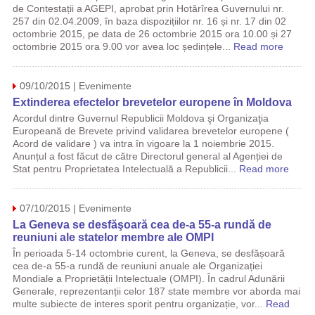
de Contestații a AGEPI, aprobat prin Hotărîrea Guvernului nr.
257 din 02.04.2009, în baza dispozițiilor nr. 16 și nr. 17 din 02
octombrie 2015, pe data de 26 octombrie 2015 ora 10.00 și 27
octombrie 2015 ora 9.00 vor avea loc ședințele...
Read more
09/10/2015 | Evenimente
Extinderea efectelor brevetelor europene în Moldova
Acordul dintre Guvernul Republicii Moldova şi Organizaţia
Europeană de Brevete privind validarea brevetelor europene (
Acord de validare ) va intra în vigoare la 1 noiembrie 2015.
Anunțul a fost făcut de către Directorul general al Agenției de
Stat pentru Proprietatea Intelectuală a Republicii...
Read more
07/10/2015 | Evenimente
La Geneva se desfăşoară cea de-a 55-a rundă de
reuniuni ale statelor membre ale OMPI
În perioada 5-14 octombrie curent, la Geneva, se desfășoară
cea de-a 55-a rundă de reuniuni anuale ale Organizației
Mondiale a Proprietății Intelectuale (OMPI). În cadrul Adunării
Generale, reprezentanții celor 187 state membre vor aborda mai
multe subiecte de interes sporit pentru organizație, vor...
Read