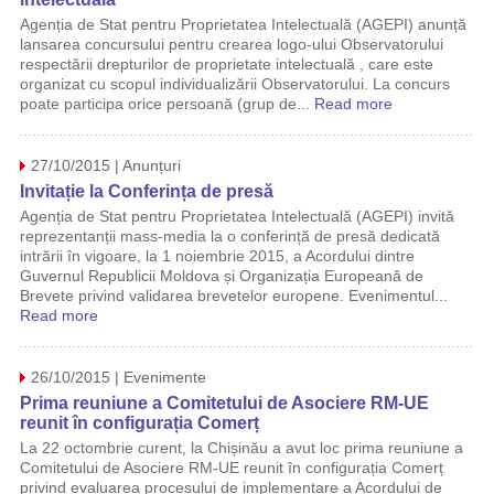
Agenția de Stat pentru Proprietatea Intelectuală (AGEPI) anunță
lansarea concursului pentru crearea logo-ului Observatorului
respectării drepturilor de proprietate intelectuală , care este
organizat cu scopul individualizării Observatorului. La concurs
poate participa orice persoană (grup de...
Read more
27/10/2015 | Anunțuri
Invitație la Conferința de presă
Agenția de Stat pentru Proprietatea Intelectuală (AGEPI) invită
reprezentanții mass-media la o conferință de presă dedicată
intrării în vigoare, la 1 noiembrie 2015, a Acordului dintre
Guvernul Republicii Moldova și Organizația Europeană de
Brevete privind validarea brevetelor europene. Evenimentul...
Read more
26/10/2015 | Evenimente
Prima reuniune a Comitetului de Asociere RM-UE
reunit în configurația Comerț
La 22 octombrie curent, la Chișinău a avut loc prima reuniune a
Comitetului de Asociere RM-UE reunit în configurația Comerț
privind evaluarea procesului de implementare a Acordului de