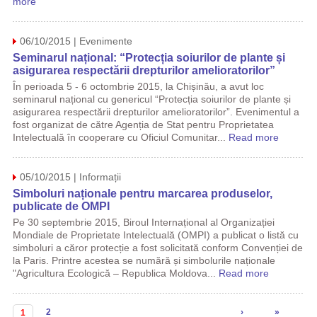
more
06/10/2015 | Evenimente
Seminarul național: “Protecția soiurilor de plante și
asigurarea respectării drepturilor amelioratorilor”
În perioada 5 - 6 octombrie 2015, la Chișinău, a avut loc
seminarul național cu genericul “Protecția soiurilor de plante și
asigurarea respectării drepturilor amelioratorilor”. Evenimentul a
fost organizat de către Agenția de Stat pentru Proprietatea
Intelectuală în cooperare cu Oficiul Comunitar...
Read more
05/10/2015 | Informații
Simboluri naționale pentru marcarea produselor,
publicate de OMPI
Pe 30 septembrie 2015, Biroul Internațional al Organizației
Mondiale de Proprietate Intelectuală (OMPI) a publicat o listă cu
simboluri a căror protecție a fost solicitată conform Convenției de
la Paris. Printre acestea se numără și simbolurile naționale
"Agricultura Ecologică – Republica Moldova...
Read more
Pagini
2
›
»
1