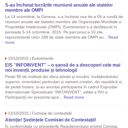
S-au încheiat lucrările reuniunii anuale ale statelor
membre ale OMPI
La 14 octombrie, la Geneva, s-a încheiat cea de-a 55-a rundă de
reuniuni anuale ale statelor membre ale Organizației Mondiale a
Proprietății Intelectuale (OMPI). Evenimentul s-a desfășurat în
perioada 5-14 octombrie, 2015. Pe parcursul a 10 zile,
reprezentanții celor 188 de state membre ale OMPI au...
Read
more
15/10/2015 | Evenimente
EIS “INFOINVENT” – o șansă de a descoperi cele mai
noi invenții, produse și tehnologii
Peste 90 de instituții din sfera științei și inovării, învățământului
superior, inventatori particulari și oameni creativi, din republică și
de peste hotare, și-au anunțat participarea în cadrul Expoziției
Internaționale Specializate “INFOINVENT”, ediția a XIV-a.
Participanții vor prezenta spre...
Read more
13/10/2015 | Comisia de contestații
Atenție! Ședințele Comisiei de Contestații!
În conformitate cu prevederile Regulamentului privind Comisia