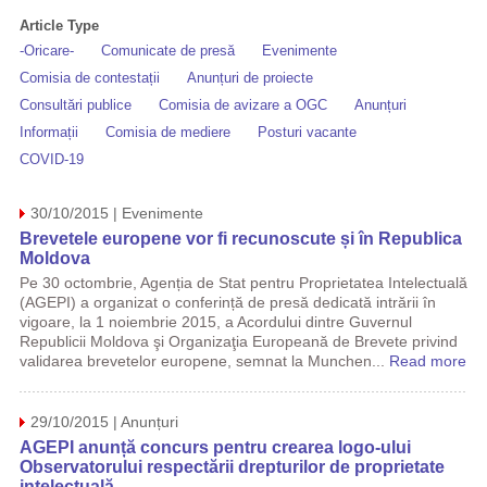
Article Type
-Oricare-
Comunicate de presă
Evenimente
Comisia de contestații
Anunțuri de proiecte
Consultări publice
Comisia de avizare a OGC
Anunțuri
Informații
Comisia de mediere
Posturi vacante
COVID-19
30/10/2015 | Evenimente
Brevetele europene vor fi recunoscute și în Republica
Moldova
Pe 30 octombrie, Agenția de Stat pentru Proprietatea Intelectuală
(AGEPI) a organizat o conferință de presă dedicată intrării în
vigoare, la 1 noiembrie 2015, a Acordului dintre Guvernul
Republicii Moldova şi Organizaţia Europeană de Brevete privind
validarea brevetelor europene, semnat la Munchen...
Read more
29/10/2015 | Anunțuri
AGEPI anunță concurs pentru crearea logo-ului
Observatorului respectării drepturilor de proprietate
intelectuală