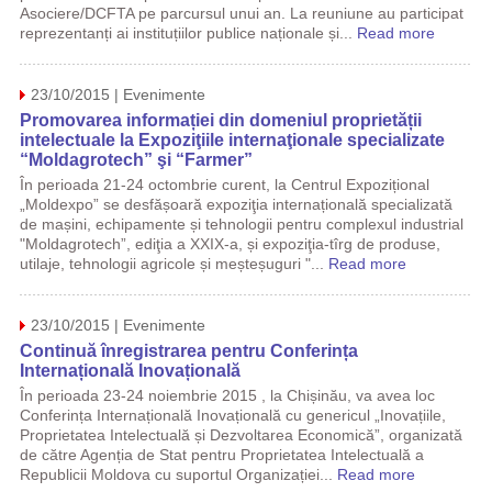
Asociere/DCFTA pe parcursul unui an. La reuniune au participat
reprezentanți ai instituțiilor publice naționale și...
Read more
23/10/2015 | Evenimente
Promovarea informației din domeniul proprietății
intelectuale la Expoziţiile internaţionale specializate
“Moldagrotech” şi “Farmer”
În perioada 21-24 octombrie curent, la Centrul Expozițional
„Moldexpo” se desfășoară expoziţia internațională specializată
de mașini, echipamente și tehnologii pentru complexul industrial
"Moldagrotech”, ediţia a XXIX-a, și expoziţia-tîrg de produse,
utilaje, tehnologii agricole și meșteșuguri "...
Read more
23/10/2015 | Evenimente
Continuă înregistrarea pentru Conferința
Internațională Inovațională
În perioada 23-24 noiembrie 2015 , la Chișinău, va avea loc
Conferința Internațională Inovațională cu genericul „Inovațiile,
Proprietatea Intelectuală și Dezvoltarea Economică”, organizată
de către Agenția de Stat pentru Proprietatea Intelectuală a
Republicii Moldova cu suportul Organizației...
Read more