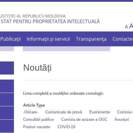
Skip to
main
USTIȚIEI AL REPUBLICII MOLDOVA
content
 STAT PENTRU PROPRIETATEA INTELECTUALĂ
A
Publicații
Informații și servicii
Transparența
Contacte
Noutăți
Lista completă a noutăților ordonate cronologic.
Article Type
-Oricare-
Comunicate de presă
Evenimente
Comisia d
Consultări publice
Comisia de avizare a OGC
Anunțuri
Posturi vacante
COVID-19