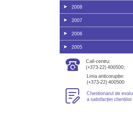
2008
2007
2006
2005
Call-centru:
(+373-22) 400500;
Linia anticorupție:
(+373-22) 400500
Chestionarul de eval
a satisfacției clienților