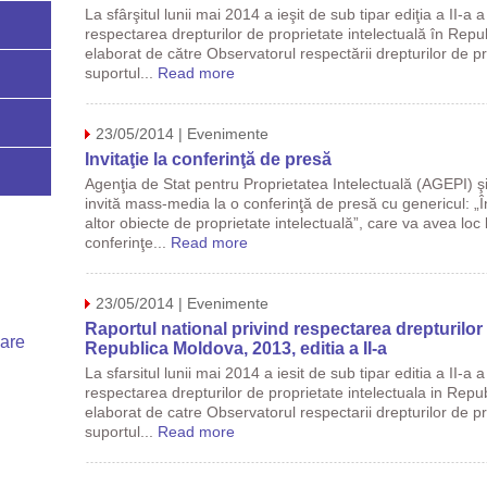
La sfârşitul lunii mai 2014 a ieşit de sub tipar ediţia a II-a 
respectarea drepturilor de proprietate intelectuală în Repu
elaborat de către Observatorul respectării drepturilor de pro
suportul...
Read more
23/05/2014 | Evenimente
Invitaţie la conferinţă de presă
Agenţia de Stat pentru Proprietatea Intelectuală (AGEPI) ş
invită mass-media la o conferinţă de presă cu genericul: „În
altor obiecte de proprietate intelectuală”, care va avea loc 
conferinţe...
Read more
23/05/2014 | Evenimente
Raportul national privind respectarea drepturilor 
uare
Republica Moldova, 2013, editia a II-a
La sfarsitul lunii mai 2014 a iesit de sub tipar editia a II-a 
respectarea drepturilor de proprietate intelectuala in Repu
elaborat de catre Observatorul respectarii drepturilor de pro
suportul...
Read more