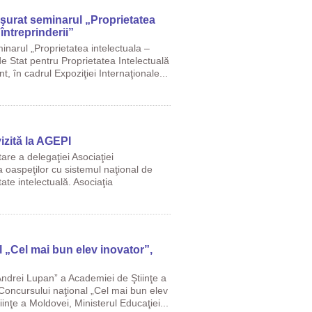
urat seminarul „Proprietatea
întreprinderii”
arul „Proprietatea intelectuala –
de Stat pentru Proprietatea Intelectuală
 în cadrul Expoziţiei Internaţionale...
vizită la AGEPI
re a delegaţiei Asociaţiei
ea oaspeţilor cu sistemul naţional de
tate intelectuală. Asociaţia
 „Cel mai bun elev inovator”,
 „Andrei Lupan” a Academiei de Ştiinţe a
 Concursului naţional „Cel mai bun elev
inţe a Moldovei, Ministerul Educaţiei...