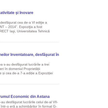
tivitate şi Inovare
 desfăşurat cea de-a VI ediţie a
T – 2014”. Expoziţia a fost
ECT Iaşi, Universitatea Tehnică
meilor Inventatoare, desfăşurat în
 s-au desfăşurat lucrările a trei
i în domeniul Proprietății
 și cea de-a 7-a ediție a Expoziției
orumul Economic din Astana
u desfăşurat lucrările celui de-al VII-
ntr-o eră a schimbărilor în format G-