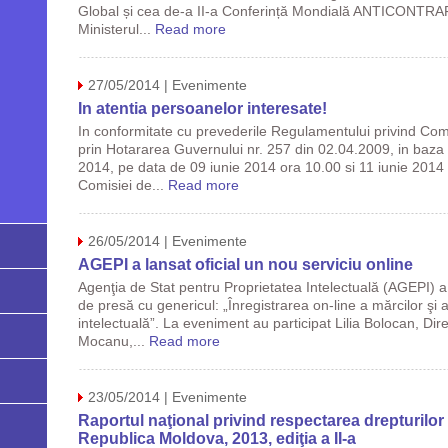
Global și cea de-a II-a Conferință Mondială ANTICONTRA
Ministerul...
Read more
27/05/2014 | Evenimente
In atentia persoanelor interesate!
In conformitate cu prevederile Regulamentului privind Com
prin Hotararea Guvernului nr. 257 din 02.04.2009, in baza di
2014, pe data de 09 iunie 2014 ora 10.00 si 11 iunie 2014 
Comisiei de...
Read more
26/05/2014 | Evenimente
AGEPI a lansat oficial un nou serviciu online
Agenţia de Stat pentru Proprietatea Intelectuală (AGEPI) a
de presă cu genericul: „Înregistrarea on-line a mărcilor şi a
intelectuală”. La eveniment au participat Lilia Bolocan, Dir
Mocanu,...
Read more
23/05/2014 | Evenimente
Raportul naţional privind respectarea drepturilor 
Republica Moldova, 2013, ediţia a II-a