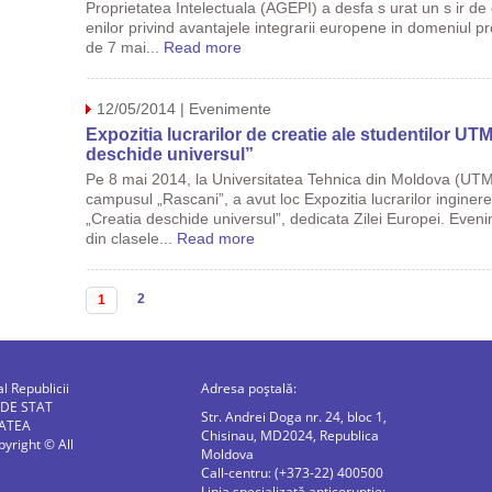
Proprietatea Intelectuala (AGEPI) a desfa s urat un s ir d
enilor privind avantajele integrarii europene in domeniul prop
de 7 mai...
Read more
12/05/2014 | Evenimente
Expozitia lucrarilor de creatie ale studentilor UT
deschide universul”
Pe 8 mai 2014, la Universitatea Tehnica din Moldova (UTM),
campusul „Rascani”, a avut loc Expozitia lucrarilor inginer
„Creatia deschide universul”, dedicata Zilei Europei. Evenim
din clasele...
Read more
Pagini
2
1
al Republicii
Adresa poștală:
 DE STAT
Str. Andrei Doga nr. 24, bloc 1,
ATEA
Chisinau, MD2024, Republica
right © All
Moldova
Call-centru: (+373-22) 400500
Linia specializată anticorupție: