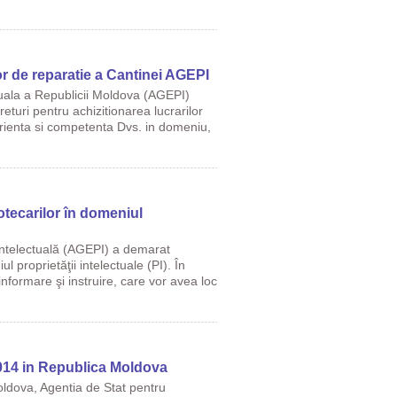
lor de reparatie а Cantinei AGEPI
tuala a Republicii Moldova (AGEPI)
eturi pentru achizitionarea lucrarilor
rienta si competenta Dvs. in domeniu,
tecarilor în domeniul
 Intelectuală (AGEPI) a demarat
 proprietăţii intelectuale (PI). În
nformare şi instruire, care vor avea loc
-2014 in Republica Moldova
Moldova, Agentia de Stat pentru