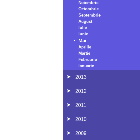
Noiembrie
Octombrie
Septembrie
August
Iulie
Iunie
Mai
Aprilie
Martie
Februarie
Ianuarie
2013
2012
2011
2010
2009