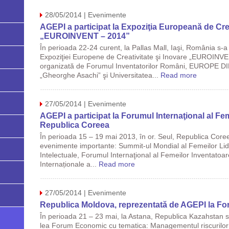
28/05/2014 | Evenimente
AGEPI a participat la Expoziţia Europeană de Crea
„EUROINVENT – 2014”
În perioada 22-24 curent, la Pallas Mall, Iaşi, România s-a
Expoziţiei Europene de Creativitate şi Inovare „EUROINVEN
organizată de Forumul Inventatorilor Români, EUROPE DIR
„Gheorghe Asachi” şi Universitatea...
Read more
27/05/2014 | Evenimente
AGEPI a participat la Forumul Internaţional al Fe
Republica Coreea
În perioada 15 – 19 mai 2013, în or. Seul, Republica Coreea
evenimente importante: Summit-ul Mondial al Femeilor Lider
Intelectuale, Forumul Internaţional al Femeilor Inventatoare
Internaționale a...
Read more
27/05/2014 | Evenimente
Republica Moldova, reprezentată de AGEPI la F
În perioada 21 – 23 mai, la Astana, Republica Kazahstan s-a
lea Forum Economic cu tematica: Managementul riscurilor î