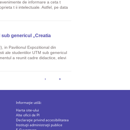
e evenimente de informare a ceta t
rieta t ii intelectuale. Astfel, pe data
M sub genericul „Creatia
 in Pavilionul Expozitional din
esti ale studentilor UTM sub genericul
entul a reunit cadre didactice, elevi
›
»
Informație utilă:
Harta site-ului
Alte oficii de PI
Declarație privind accesibilitatea
Instituții administrații publice
E-Guvernare