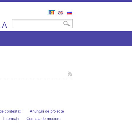
Română
English
Русский
A
Formular de căutare
Căutare
A
e contestații
Anunțuri de proiecte
Informații
Comisia de mediere