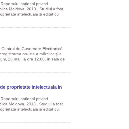
a Raportului naţional privind
blica Moldova, 2013 . Studiul a fost
prietate intelectuală și editat cu
i Centrul de Guvernare Electronică
registrarea on-line a mărcilor şi a
luni, 26 mai, la ora 12.00, în sala de
de proprietate intelectuala in
a Raportului national privind
blica Moldova, 2013 . Studiul a fost
prietate intelectuala si editat cu