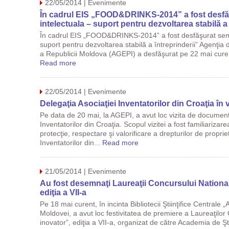
22/05/2014 | Evenimente
În cadrul EIS „FOOD&DRINKS-2014” a fost desfăş
intelectuala – suport pentru dezvoltarea stabilă a 
În cadrul EIS „FOOD&DRINKS-2014” a fost desfăşurat semin
suport pentru dezvoltarea stabilă a întreprinderii” Agenţia 
a Republicii Moldova (AGEPI) a desfăşurat pe 22 mai curent,
Read more
22/05/2014 | Evenimente
Delegaţia Asociaţiei Inventatorilor din Croaţia în 
Pe data de 20 mai, la AGEPI, a avut loc vizita de documenta
Inventatorilor din Croaţia. Scopul vizitei a fost familiarizar
protecţie, respectare şi valorificare a drepturilor de proprie
Inventatorilor din...
Read more
21/05/2014 | Evenimente
Au fost desemnaţi Laureaţii Concursului National
ediţia a VII-a
Pe 18 mai curent, în incinta Bibliotecii Ştiinţifice Centrale
Moldovei, a avut loc festivitatea de premiere a Laureaţilor
inovator”, ediţia a VII-a, organizat de către Academia de Şti