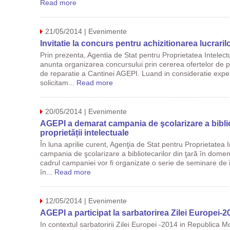
Read more
21/05/2014 | Evenimente
Invitatie la concurs pentru achizitionarea lucrari
Prin prezenta, Agentia de Stat pentru Proprietatea Intelec
anunta organizarea concursului prin cererea ofertelor de pr
de reparatie а Cantinei AGEPI. Luand in consideratie expe
solicitam...
Read more
20/05/2014 | Evenimente
AGEPI a demarat campania de şcolarizare a biblio
proprietății intelectuale
În luna aprilie curent, Agenţia de Stat pentru Proprietatea
campania de şcolarizare a bibliotecarilor din ţară în domeniul
cadrul campaniei vor fi organizate o serie de seminare de i
în...
Read more
12/05/2014 | Evenimente
AGEPI a participat la sarbatorirea Zilei Europei
In contextul sarbatoririi Zilei Europei -2014 in Republica 