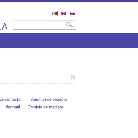
Română
English
Русский
A
Formular de căutare
Căutare
A
e contestații
Anunțuri de proiecte
Informații
Comisia de mediere