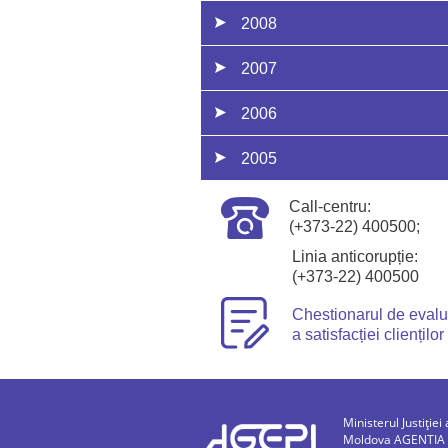
2008
2007
2006
2005
Call-centru:
(+373-22) 400500;
Linia anticorupție:
(+373-22) 400500
Chestionarul de eval
a satisfacției clienților
Ministerul Justiției 
Moldova AGENTIA