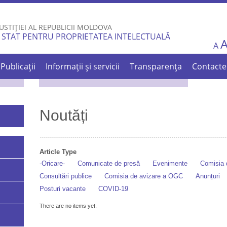
Skip to
main
USTIȚIEI AL REPUBLICII MOLDOVA
content
 STAT PENTRU PROPRIETATEA INTELECTUALĂ
A
Publicații
Informații și servicii
Transparența
Contacte
Noutăți
Article Type
-Oricare-
Comunicate de presă
Evenimente
Comisia d
Consultări publice
Comisia de avizare a OGC
Anunțuri
Posturi vacante
COVID-19
There are no items yet.