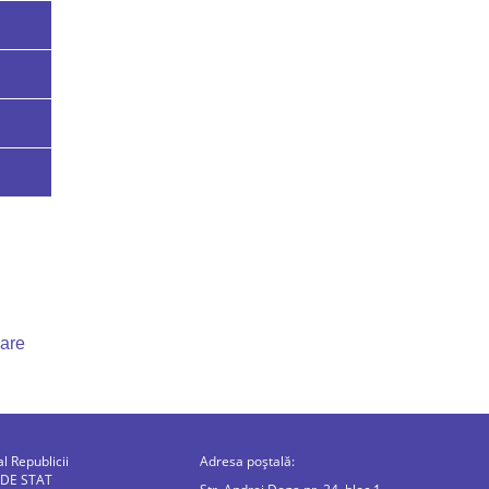
uare
al Republicii
Adresa poștală:
 DE STAT