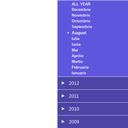
ALL YEAR
Decembrie
Noiembrie
Octombrie
Septembrie
August
Iulie
Iunie
Mai
Aprilie
Martie
Februarie
Ianuarie
2012
2011
2010
2009