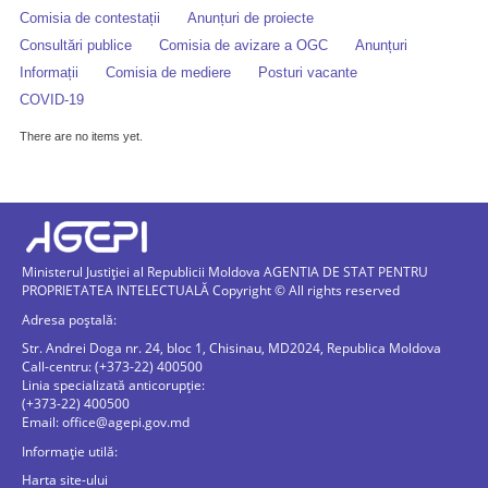
Comisia de contestații
Anunțuri de proiecte
Consultări publice
Comisia de avizare a OGC
Anunțuri
Informații
Comisia de mediere
Posturi vacante
COVID-19
There are no items yet.
Ministerul Justiției al Republicii Moldova AGENTIA DE STAT PENTRU
PROPRIETATEA INTELECTUALĂ Copyright © All rights reserved
Adresa poștală:
Str. Andrei Doga nr. 24, bloc 1, Chisinau, MD2024, Republica Moldova
Call-centru: (+373-22) 400500
Linia specializată anticorupție:
(+373-22) 400500
Email:
office@agepi.gov.md
Informație utilă:
Harta site-ului