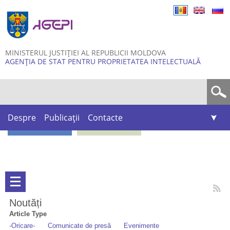
Skip to
main
content
MINISTERUL JUSTIȚIEI AL REPUBLICII MOLDOVA
AGENȚIA DE STAT PENTRU PROPRIETATEA INTELECTUALĂ
Formular de căutare
Despre
Publicații
Contacte
Noutăți
Article Type
-Oricare-
Comunicate de presă
Evenimente