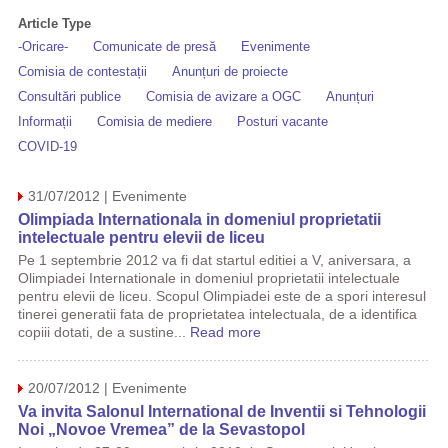
Article Type
-Oricare-
Comunicate de presă
Evenimente
Comisia de contestații
Anunțuri de proiecte
Consultări publice
Comisia de avizare a OGC
Anunțuri
Informații
Comisia de mediere
Posturi vacante
COVID-19
31/07/2012 | Evenimente
Olimpiada Internationala in domeniul proprietatii
intelectuale pentru elevii de liceu
Pe 1 septembrie 2012 va fi dat startul editiei a V, aniversara, a
Olimpiadei Internationale in domeniul proprietatii intelectuale
pentru elevii de liceu. Scopul Olimpiadei este de a spori interesul
tinerei generatii fata de proprietatea intelectuala, de a identifica
copiii dotati, de a sustine...
Read more
20/07/2012 | Evenimente
Va invita Salonul International de Inventii si Tehnologii
Noi „Novoe Vremea” de la Sevastopol