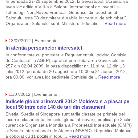
In perioada 27-29 septembrie 2012, la Sevastopol, Ucraina, va
avea loc editia a VIII-a a Salonul International de Inventii si
Tehnologii Noi „Novoe Vremea”. Genericul din acest an al
Salonului este "O dezvoltare durabila in vremuri de schimbari".
Organizatorii Salonului sunt: ​​Ministerul Educatiei...
Read more
13/07/2012 | Evenimente
In atentia persoanelor interesate!
In conformitate cu prevederile Regulamentului privind Comisia
de Contestatii a AGEPI, aprobat prin Hotararea Guvernului nr.
257 din 02.04.2009, in baza dispozitiilor nr. 11 si nr. 12 din 13
iulie 2012, pe data de 20 august, ora 10.00 si 21 august 2012,
ora 09.00, vor avea loc sedintele Comisiei de...
Read more
11/07/2012 | Evenimente
Indicele global al inovarii-2012: Moldova s-a plasat pe
locul 50 intre cele 140 de tari din clasament
Elvetia, Suedia si Singapore sunt tarile clasate pe primele trei
locuri in clasamentul Indicelui global al inovarii, publicat pe 3 iulie
curent de Organizatia Mondiala a Proprietatii Intelectuale (OMPI)
si Scoala Internationala de Afaceri (INSEAD). Republica Moldova
a coborat cu 11 pozitii in topul...
Read more