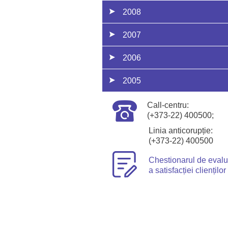
2008
2007
2006
2005
Call-centru:
(+373-22) 400500;
Linia anticorupție:
(+373-22) 400500
Chestionarul de eval
a satisfacției clienților