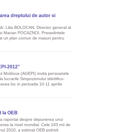
rea dreptului de autor si
 dr. Lilia BOLOCAN, Director general al
, si Marian POCAZNOI, Presedintele
nat un plan comun de masuri pentru
EPI-2012”
cii Moldova (AGEPI) invita persoanele
a lucrarile Simpozionului stiintifico-
 avea loc in perioada 10-11 aprilie
t la OEB
e a raportat despre depunerea unui
rea la nivel mondial. Cele 243 mii de
anul 2010, a estimat OEB potrivit