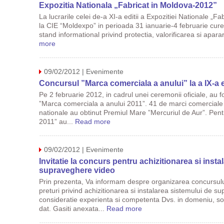
Expozitia Nationala „Fabricat in Moldova-2012”
La lucrarile celei de-a XI-a editii a Expozitiei Nationale „F
la CIE “Moldexpo” in perioada 31 ianuarie-4 februarie cure
stand informational privind protectia, valorificarea si apara
more
09/02/2012 | Evenimente
Concursul ”Marca comerciala a anului” la a IX-a e
Pe 2 februarie 2012, in cadrul unei ceremonii oficiale, au f
”Marca comerciala a anului 2011”. 41 de marci comerciale 
nationale au obtinut Premiul Mare ”Mercuriul de Aur”. Pentr
2011” au...
Read more
09/02/2012 | Evenimente
Invitatie la concurs pentru achizitionarea si insta
supraveghere video
Prin prezenta, Va informam despre organizarea concursului
preturi privind achizitionarea si instalarea sistemului de 
consideratie experienta si competenta Dvs. in domeniu, sol
dat. Gasiti anexata...
Read more