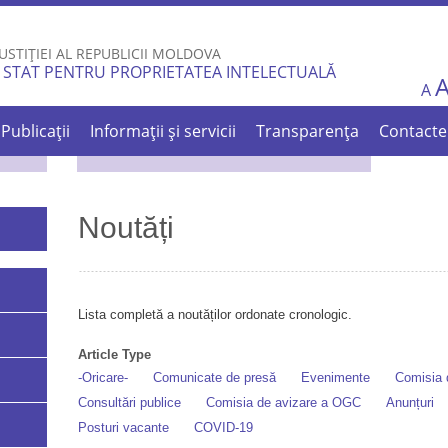
Skip to
main
USTIȚIEI AL REPUBLICII MOLDOVA
content
 STAT PENTRU PROPRIETATEA INTELECTUALĂ
A
Publicații
Informații și servicii
Transparența
Contacte
Noutăți
Lista completă a noutăților ordonate cronologic.
Article Type
-Oricare-
Comunicate de presă
Evenimente
Comisia d
Consultări publice
Comisia de avizare a OGC
Anunțuri
Posturi vacante
COVID-19