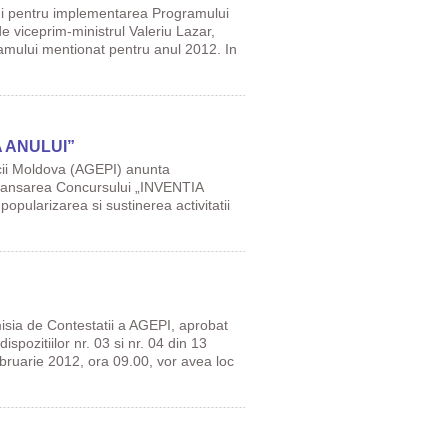
lui pentru implementarea Programului
e viceprim-ministrul Valeriu Lazar,
ramului mentionat pentru anul 2012. In
IA ANULUI”
icii Moldova (AGEPI) anunta
re lansarea Concursului „INVENTIA
opularizarea si sustinerea activitatii
isia de Contestatii a AGEPI, aprobat
spozitiilor nr. 03 si nr. 04 din 13
ebruarie 2012, ora 09.00, vor avea loc