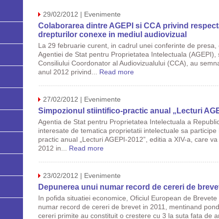
29/02/2012 | Evenimente
Colaborarea dintre AGEPI si CCA privind respecta
drepturilor conexe in mediul audiovizual
La 29 februarie curent, in cadrul unei conferinte de presa,
Agentiei de Stat pentru Proprietatea Intelectuala (AGEPI)
Consiliului Coordonator al Audiovizualului (CCA), au sem
anul 2012 privind...
Read more
27/02/2012 | Evenimente
Simpozionul stiintifico-practic anual „Lecturi AG
Agentia de Stat pentru Proprietatea Intelectuala a Republi
interesate de tematica proprietatii intelectuale sa participe l
practic anual „Lecturi AGEPI-2012”, editia a XIV-a, care va
2012 in...
Read more
23/02/2012 | Evenimente
Depunerea unui numar record de cereri de breve
In pofida situatiei economice, Oficiul European de Brevet
numar record de cereri de brevet in 2011, mentinand ponde
cereri primite au constituit o crestere cu 3 la suta fata de 