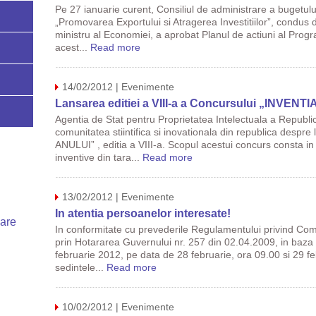
Pe 27 ianuarie curent, Consiliul de administrare a bugetu
„Promovarea Exportului si Atragerea Investitiilor”, condus d
ministru al Economiei, a aprobat Planul de actiuni al Prog
acest...
Read more
14/02/2012 | Evenimente
Lansarea editiei a VIII-a a Concursului „INVENT
Agentia de Stat pentru Proprietatea Intelectuala a Republ
comunitatea stiintifica si inovationala din republica desp
ANULUI” , editia a VIII-a. Scopul acestui concurs consta in p
inventive din tara...
Read more
13/02/2012 | Evenimente
In atentia persoanelor interesate!
uare
In conformitate cu prevederile Regulamentului privind Com
prin Hotararea Guvernului nr. 257 din 02.04.2009, in baza di
februarie 2012, pe data de 28 februarie, ora 09.00 si 29 f
sedintele...
Read more
10/02/2012 | Evenimente