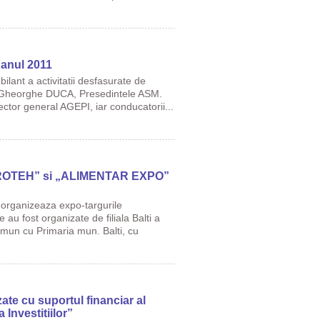
 anul 2011
ilant a activitatii desfasurate de
cad. Gheorghe DUCA, Presedintele ASM.
ctor general AGEPI, iar conducatorii...
„AGROTEH” si „ALIMENTAR EXPO”
se organizeaza expo-targurile
u fost organizate de filiala Balti a
omun cu Primaria mun. Balti, cu
te cu suportul financiar al
Investitiilor”