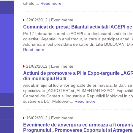
cifrelor...
Read more
22/02/2012 | Evenimente
Comunicat de presa: Bilantul activitatii AGEPI pe
Pe 17 februarie curent la AGEPI s-a desfasurat sedinta de b
colectivul Agentiei in anul trecut, la care a participat a
Adunarea a fost prezidata de catre dr. Lilia BOLOCAN, Dire
Read more
21/02/2012 | Evenimente
Actiuni de promovare a PI la Expo-targurile 
din municipiul Balti
Anual, in ajunul lucrarilor agricole de primavara, la Balti 
specializate „AGROTEH” si „ALIMENTAR EXPO”. Expozitiile a
Camerei de Comert si Industrie a Republicii Moldovei in c
sustinerea BC ”Moldova-...
Read more
16/02/2012 | Evenimente
Evenimente de anvergura ce urmeaza a fi organiza
Programului „Promovarea Exportului si Atragerea 