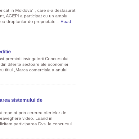
abricat in Moldova” , care s-a desfasurat
nt, AGEPI a participat cu un amplu
rea drepturilor de proprietate...
Read
ditie
ost premiati invingatorii Concursului
din diferite sectoare ale economiei
u titlul „Marca comerciala a anului
larea sistemului de
 repetat prin cererea ofertelor de
supraveghere video. Luand in
icitam participarea Dvs. la concursul