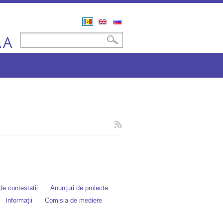
Română
English
Русский
A
Formular de căutare
Căutare
A
e contestații
Anunțuri de proiecte
Informații
Comisia de mediere