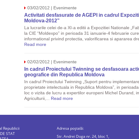
03/02/2012 | Evenimente
Activitati desfasurate de AGEPI in cadrul Expoziti
Moldova-2012”
La lucrarile celei de-a XI-a editii a Expozitiei Nationale „F
la CIE “Moldexpo” in perioada 31 ianuarie-4 februarie cur
informational privind protectia, valorificarea si apararea dre
Read more
02/02/2012 | Evenimente
In cadrul Proiectului Twinning se desfasoara acti
geografice din Republica Moldova
In cadrul Proiectului Twinning „Suport pentru implementare
proprietate intelectuala in Republica Moldova”, in perioad
loc o vizita de lucru a expertilor europeni Michel Durand, in
Agriculturii,...
Read more
al Republicii
Adresa poștală:
 DE STAT
Str. Andrei Doga nr. 24, bloc 1,
ATEA