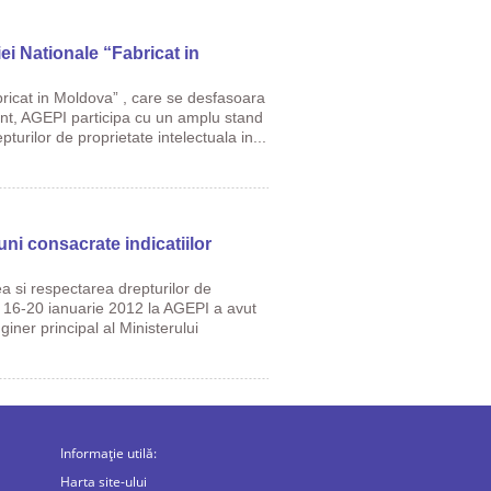
ei Nationale “Fabricat in
abricat in Moldova” , care se desfasoara
ent, AGEPI participa cu un amplu stand
pturilor de proprietate intelectuala in...
uni consacrate indicatiilor
a si respectarea drepturilor de
a 16-20 ianuarie 2012 la AGEPI a avut
giner principal al Ministerului
Informație utilă:
Harta site-ului