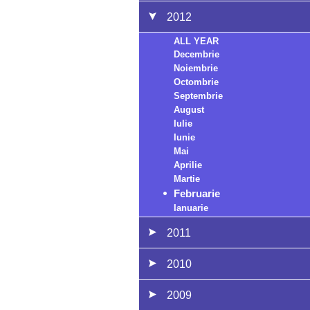
2012
ALL YEAR
Decembrie
Noiembrie
Octombrie
Septembrie
August
Iulie
Iunie
Mai
Aprilie
Martie
Februarie
Ianuarie
2011
2010
2009